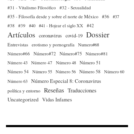
#31 - Vitalismo Filosófico
#32 - Sexualidad
#35 - Filosofía desde y sobre el norte de México
#36
#37
#38
#39
#40
#41 - Hojear el siglo XX
#42
Dossier
Artículos
coronavirus
covid-19
Entrevistas
erotismo y pornografía
Numero#68
Número#66
Número#72
Número#75
Número#81
Número 51
Número 43
Número 47
Número 48
Número 54
Número 56
Número 58
Número 60
Número 55
Número Especial 8: Coronavirus
Número 63
Reseñas
Traducciones
política y entorno
Uncategorized
Vidas Infames