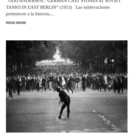
ODD ANDERSEN, “GERMAN CAST STONES AT SOVIET
TANKS IN EAST BERLIN” (1953) Las sublevaciones
pertenecen a la historia....
READ MORE