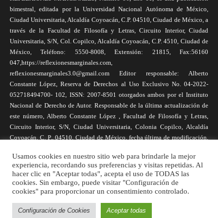
bimestral, editada por la Universidad Nacional Autónoma de México,
Ciudad Universitaria, Alcaldía Coyoacán, C.P. 04510, Ciudad de México, a
través de la Facultad de Filosofía y Letras, Circuito Interior, Ciudad
Universitaria, S/N, Col. Copilco, Alcaldía Coyoacán, C.P. 4510, Ciudad de
México, Teléfono: 5550-8008, Extensión: 21815, Fax:56160
047,https://reflexionesmarginales.com,
reflexionesmarginales3.0@gmail.com Editor responsable: Alberto
Constante López, Reserva de Derechos al Uso Exclusivo No. 04-2022-
052718494700- 102, ISSN: 2007-8501 otorgados ambos por el Instituto
Nacional de Derecho de Autor. Responsable de la última actualización de
este número, Alberto Constante López , Facultad de Filosofía y Letras,
Circuito Interior, S/N, Ciudad Universitaria, Colonia Copilco, Alcaldía
Coyoacán, C. P., 04510, Ciudad de México, fecha última de modificación,
1 de abril de 2025. Las opiniones expresadas por los autores no
Usamos cookies en nuestro sitio web para brindarle la mejor
necesariamente reflejan la postura de la revista, ni de Universidad Nacional
experiencia, recordando sus preferencias y visitas repetidas. Al
Autónoma de México. Los autores son responsables de los contenidos de
hacer clic en "Aceptar todas", acepta el uso de TODAS las
sus artículos. Se autoriza la reproducción total o parcial de los textos aquí
cookies. Sin embargo, puede visitar "Configuración de
publicados siempre y cuando se cite la fuente completa y la dirección
cookies" para proporcionar un consentimiento controlado.
electrónica de la publicación.
Configuración de Cookies
Aceptar todas