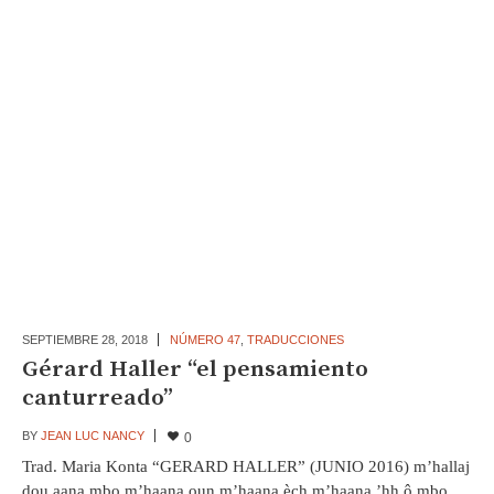
SEPTIEMBRE 28,
2018
NÚMERO 47
,
TRADUCCIONES
Gérard Haller “el pensamiento
canturreado”
BY
JEAN LUC NANCY
0
Trad. Maria Konta “GERARD HALLER” (JUNIO 2016) m’hallaj
dou aana mbo m’haana oun m’haana èch m’haana ’hh ô mbo