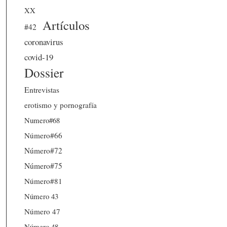
XX
Artículos
#42
coronavirus
covid-19
Dossier
Entrevistas
erotismo y pornografía
Numero#68
Número#66
Número#72
Número#75
Número#81
Número 43
Número 47
Número 48