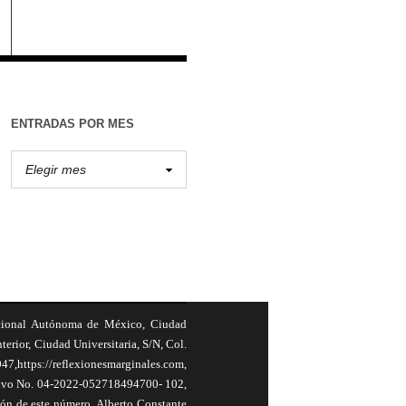
ENTRADAS POR MES
cional Autónoma de México, Ciudad
terior, Ciudad Universitaria, S/N, Col.
,https://reflexionesmarginales.com,
usivo No. 04-2022-052718494700- 102,
ión de este número, Alberto Constante