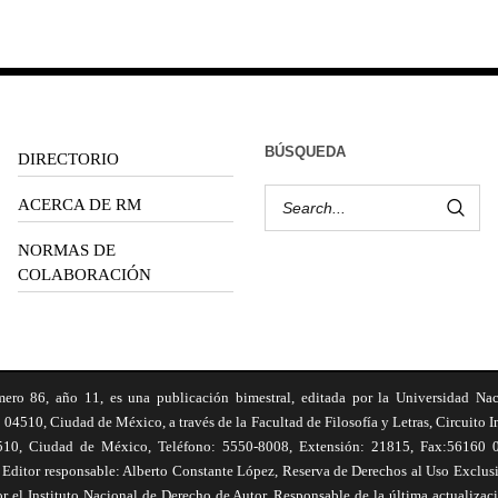
BÚSQUEDA
DIRECTORIO
ACERCA DE RM
NORMAS DE
COLABORACIÓN
6, año 11, es una publicación bimestral, editada por la Universidad Na
 04510, Ciudad de México, a través de la Facultad de Filosofía y Letras, Circuito In
510, Ciudad de México, Teléfono: 5550-8008, Extensión: 21815, Fax:56160 047
Editor responsable: Alberto Constante López, Reserva de Derechos al Uso Excl
el Instituto Nacional de Derecho de Autor. Responsable de la última actualizac