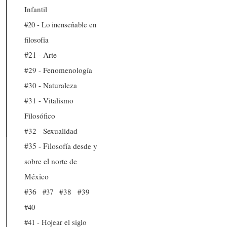
Infantil
#20 - Lo inenseñable en
filosofía
#21 - Arte
#29 - Fenomenología
#30 - Naturaleza
#31 - Vitalismo
Filosófico
#32 - Sexualidad
#35 - Filosofía desde y
sobre el norte de
México
#36
#37
#38
#39
#40
#41 - Hojear el siglo