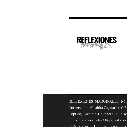
REFLEXIONES MARGINALES, Número 8
Universitaria, Alcaldía Coyoacán, C.P.
Copilco, Alcaldía Coyoacán, C.P. 4
reflexionesmarginales3.0@gmail.com 
ISSN: 2007-8501 otorgados ambos por 