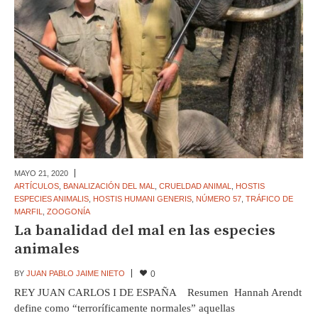
MAYO 21,
2020
ARTÍCULOS
,
BANALIZACIÓN DEL MAL
,
CRUELDAD ANIMAL
,
HOSTIS
ESPECIES ANIMALIS
,
HOSTIS HUMANI GENERIS
,
NÚMERO 57
,
TRÁFICO DE
MARFIL
,
ZOOGONÍA
La banalidad del mal en las especies
animales
BY
JUAN PABLO JAIME NIETO
0
REY JUAN CARLOS I DE ESPAÑA Resumen Hannah Arendt
define como “terroríficamente normales” aquellas