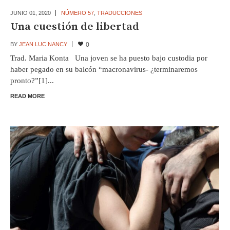
JUNIO 01,
2020
NÚMERO 57
,
TRADUCCIONES
Una cuestión de libertad
BY
JEAN LUC NANCY
0
Trad. Maria Konta Una joven se ha puesto bajo custodia por
haber pegado en su balcón “macronavirus- ¿terminaremos
pronto?”[1]...
READ MORE