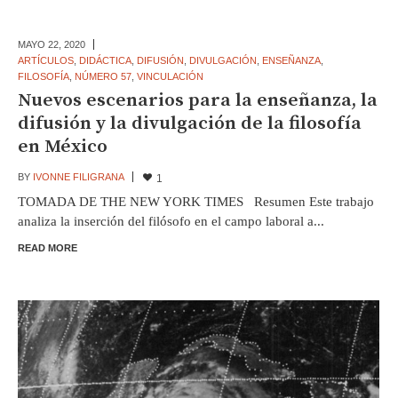
MAYO 22,
2020
ARTÍCULOS
,
DIDÁCTICA
,
DIFUSIÓN
,
DIVULGACIÓN
,
ENSEÑANZA
,
FILOSOFÍA
,
NÚMERO 57
,
VINCULACIÓN
Nuevos escenarios para la enseñanza, la
difusión y la divulgación de la filosofía
en México
BY
IVONNE FILIGRANA
1
TOMADA DE THE NEW YORK TIMES Resumen Este trabajo
analiza la inserción del filósofo en el campo laboral a...
READ MORE