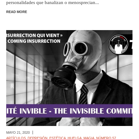
personalidades que banalizan o menosprecian...
READ MORE
MAYO 21,
2020
ARTÍCULOS
,
DEPRESIÓN
,
ESTÉTICA
,
HUELGA
,
MAGIA
,
NÚMERO 57
,