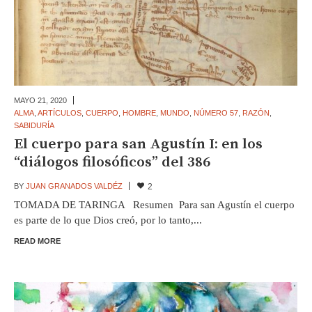
MAYO 21,
2020
ALMA
,
ARTÍCULOS
,
CUERPO
,
HOMBRE
,
MUNDO
,
NÚMERO 57
,
RAZÓN
,
SABIDURÍA
El cuerpo para san Agustín I: en los
“diálogos filosóficos” del 386
BY
JUAN GRANADOS VALDÉZ
2
TOMADA DE TARINGA Resumen Para san Agustín el cuerpo
es parte de lo que Dios creó, por lo tanto,...
READ MORE