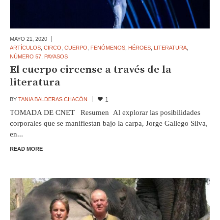
MAYO 21,
2020
ARTÍCULOS
,
CIRCO
,
CUERPO
,
FENÓMENOS
,
HÉROES
,
LITERATURA
,
NÚMERO 57
,
PAYASOS
El cuerpo circense a través de la
literatura
BY
TANIA BALDERAS CHACÓN
1
TOMADA DE CNET Resumen Al explorar las posibilidades
corporales que se manifiestan bajo la carpa, Jorge Gallego Silva,
en...
READ MORE