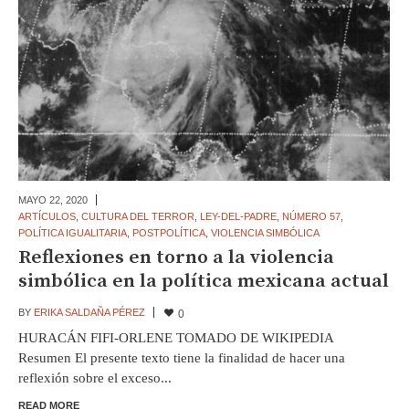
MAYO 22,
2020
ARTÍCULOS
,
CULTURA DEL TERROR
,
LEY-DEL-PADRE
,
NÚMERO 57
,
POLÍTICA IGUALITARIA
,
POSTPOLÍTICA
,
VIOLENCIA SIMBÓLICA
Reflexiones en torno a la violencia
simbólica en la política mexicana actual
BY
ERIKA SALDAÑA PÉREZ
0
HURACÁN FIFI-ORLENE TOMADO DE WIKIPEDIA
Resumen El presente texto tiene la finalidad de hacer una
reflexión sobre el exceso...
READ MORE