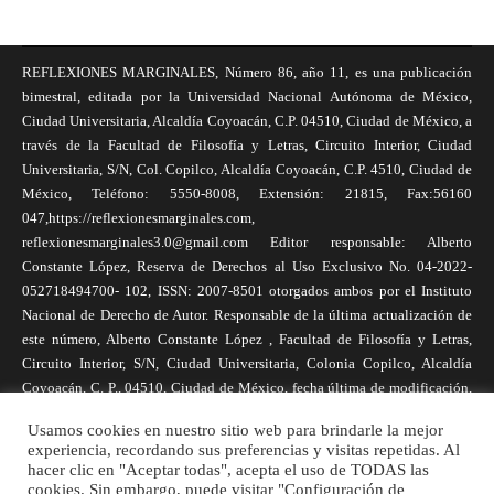
REFLEXIONES MARGINALES, Número 86, año 11, es una publicación
bimestral, editada por la Universidad Nacional Autónoma de México,
Ciudad Universitaria, Alcaldía Coyoacán, C.P. 04510, Ciudad de México, a
través de la Facultad de Filosofía y Letras, Circuito Interior, Ciudad
Universitaria, S/N, Col. Copilco, Alcaldía Coyoacán, C.P. 4510, Ciudad de
México, Teléfono: 5550-8008, Extensión: 21815, Fax:56160
047,https://reflexionesmarginales.com,
reflexionesmarginales3.0@gmail.com Editor responsable: Alberto
Constante López, Reserva de Derechos al Uso Exclusivo No. 04-2022-
052718494700- 102, ISSN: 2007-8501 otorgados ambos por el Instituto
Nacional de Derecho de Autor. Responsable de la última actualización de
este número, Alberto Constante López , Facultad de Filosofía y Letras,
Circuito Interior, S/N, Ciudad Universitaria, Colonia Copilco, Alcaldía
Coyoacán, C. P., 04510, Ciudad de México, fecha última de modificación,
1 de abril de 2025. Las opiniones expresadas por los autores no
Usamos cookies en nuestro sitio web para brindarle la mejor
necesariamente reflejan la postura de la revista, ni de Universidad Nacional
experiencia, recordando sus preferencias y visitas repetidas. Al
Autónoma de México. Los autores son responsables de los contenidos de
hacer clic en "Aceptar todas", acepta el uso de TODAS las
sus artículos. Se autoriza la reproducción total o parcial de los textos aquí
cookies. Sin embargo, puede visitar "Configuración de