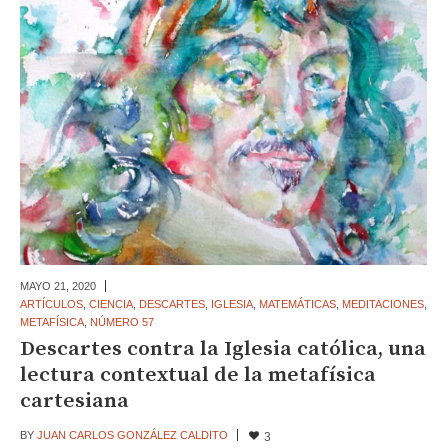
MAYO 21,
2020
ARTÍCULOS
,
CIENCIA
,
DESCARTES
,
IGLESIA
,
MATEMÁTICAS
,
MEDITACIONES
,
METAFÍSICA
,
NÚMERO 57
Descartes contra la Iglesia católica, una
lectura contextual de la metafísica
cartesiana
BY
JUAN CARLOS GONZÁLEZ CALDITO
3