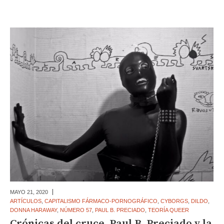
MAYO 21,
2020
ARTÍCULOS
,
CAPITALISMO FÁRMACO-PORNOGRÁFICO
,
CYBORGS
,
DILDO
,
DONNA HARAWAY
,
NÚMERO 57
,
PAUL B. PRECIADO
,
TEORÍA QUEER
Crónicas del cruce, Paul B. Preciado y la