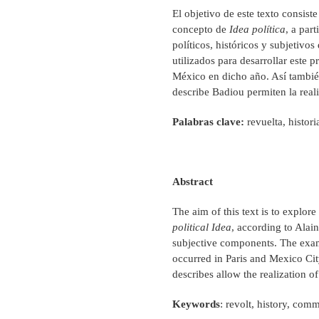
El objetivo de este texto consist
concepto de
Idea política
, a par
políticos, históricos y subjetiv
utilizados para desarrollar este 
México en dicho año. Así también
describe Badiou permiten la reali
Palabras clave:
revuelta, histor
Abstract
The aim of this text is to explor
political Idea
, according to Alain
subjective components. The exam
occurred in Paris and Mexico Cit
describes allow the realization of
Keywords
: revolt, history, co