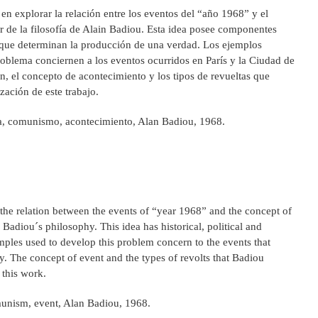
e en explorar la relación entre los eventos del “año 1968” y el
tir de la filosofía de Alain Badiou. Esta idea posee componentes
os que determinan la producción de una verdad. Los ejemplos
problema conciernen a los eventos ocurridos en París y la Ciudad de
, el concepto de acontecimiento y los tipos de revueltas que
zación de este trabajo.
ia, comunismo, acontecimiento, Alan Badiou, 1968.
e the relation between the events of “year 1968” and the concept of
 Badiou´s philosophy. This idea has historical, political and
ples used to develop this problem concern to the events that
y. The concept of event and the types of revolts that Badiou
 this work.
mmunism, event, Alan Badiou, 1968.