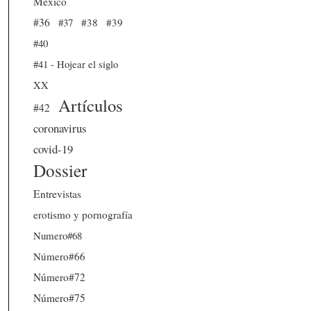
México
#36
#37
#38
#39
#40
#41 - Hojear el siglo
XX
Artículos
#42
coronavirus
covid-19
Dossier
Entrevistas
erotismo y pornografía
Numero#68
Número#66
Número#72
Número#75