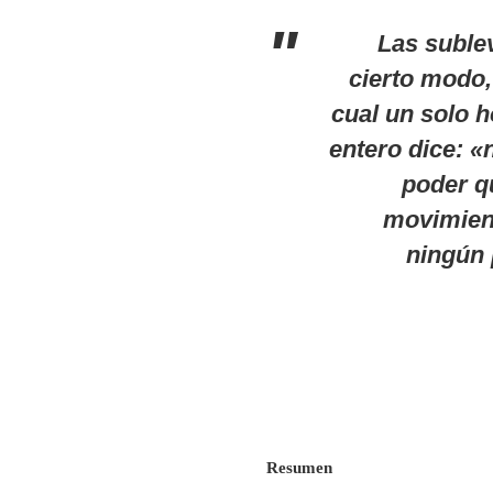
Las sublev
cierto modo,
cual un solo 
entero dice: «
poder qu
movimient
ningún 
Resumen