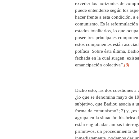
exceder los horizontes de compre
puede entenderse según los aspe
hacer frente a esta condición, a 
comunismo. Es la reformulación de
estados totalitarios, lo que ocup
posee tres principales componente
estos componentes están asociad
política. Sobre ésta última, Badi
fechada en la cual surgen, exist
[3]
emancipación colectiva”.
Dicho esto, las dos cuestiones a d
¿lo que se denomina mayo de 1968
subjetivo, que Badiou asocia a u
forma de comunismo?; 2) y, ¿es p
agrupa en la situación histórica
están englobadas ambas interroga
primitivos, un procedimiento de 
inmediatamente, podemos dar una 