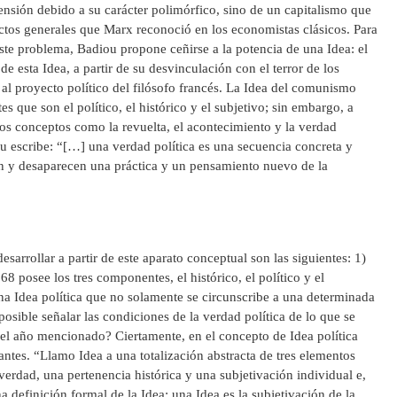
nsión debido a su carácter polimórfico, sino de un capitalismo que
ctos generales que Marx reconoció en los economistas clásicos. Para
este problema, Badiou propone ceñirse a la potencia de una Idea: el
 esta Idea, a partir de su desvinculación con el terror de los
a al proyecto político del filósofo francés. La Idea del comunismo
s que son el político, el histórico y el subjetivo; sin embargo, a
os conceptos como la revuelta, el acontecimiento y la verdad
ou escribe: “[…] una verdad política es una secuencia concreta y
en y desaparecen una práctica y un pensamiento nuevo de la
esarrollar a partir de este aparato conceptual son las siguientes: 1)
 posee los tres componentes, el histórico, el político y el
na Idea política que no solamente se circunscribe a una determinada
osible señalar las condiciones de la verdad política de lo que se
 del año mencionado? Ciertamente, en el concepto de Idea política
ntes. “Llamo Idea a una totalización abstracta de tres elementos
verdad, una pertenencia histórica y una subjetivación individual e,
definición formal de la Idea: una Idea es la subjetivación de la