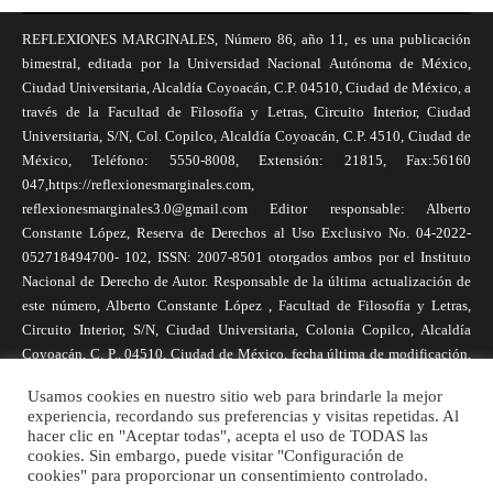
REFLEXIONES MARGINALES, Número 86, año 11, es una publicación
bimestral, editada por la Universidad Nacional Autónoma de México,
Ciudad Universitaria, Alcaldía Coyoacán, C.P. 04510, Ciudad de México, a
través de la Facultad de Filosofía y Letras, Circuito Interior, Ciudad
Universitaria, S/N, Col. Copilco, Alcaldía Coyoacán, C.P. 4510, Ciudad de
México, Teléfono: 5550-8008, Extensión: 21815, Fax:56160
047,https://reflexionesmarginales.com,
reflexionesmarginales3.0@gmail.com Editor responsable: Alberto
Constante López, Reserva de Derechos al Uso Exclusivo No. 04-2022-
052718494700- 102, ISSN: 2007-8501 otorgados ambos por el Instituto
Nacional de Derecho de Autor. Responsable de la última actualización de
este número, Alberto Constante López , Facultad de Filosofía y Letras,
Circuito Interior, S/N, Ciudad Universitaria, Colonia Copilco, Alcaldía
Coyoacán, C. P., 04510, Ciudad de México, fecha última de modificación,
1 de abril de 2025. Las opiniones expresadas por los autores no
Usamos cookies en nuestro sitio web para brindarle la mejor
necesariamente reflejan la postura de la revista, ni de Universidad Nacional
experiencia, recordando sus preferencias y visitas repetidas. Al
Autónoma de México. Los autores son responsables de los contenidos de
hacer clic en "Aceptar todas", acepta el uso de TODAS las
sus artículos. Se autoriza la reproducción total o parcial de los textos aquí
cookies. Sin embargo, puede visitar "Configuración de
cookies" para proporcionar un consentimiento controlado.
publicados siempre y cuando se cite la fuente completa y la dirección