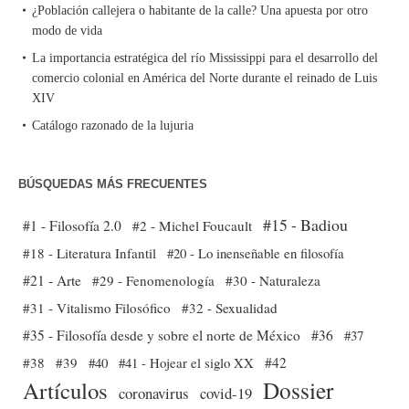
¿Población callejera o habitante de la calle? Una apuesta por otro
modo de vida
La importancia estratégica del río Mississippi para el desarrollo del
comercio colonial en América del Norte durante el reinado de Luis
XIV
Catálogo razonado de la lujuria
BÚSQUEDAS MÁS FRECUENTES
#15 - Badiou
#1 - Filosofía 2.0
#2 - Michel Foucault
#18 - Literatura Infantil
#20 - Lo inenseñable en filosofía
#21 - Arte
#29 - Fenomenología
#30 - Naturaleza
#31 - Vitalismo Filosófico
#32 - Sexualidad
#35 - Filosofía desde y sobre el norte de México
#36
#37
#38
#39
#40
#41 - Hojear el siglo XX
#42
Dossier
Artículos
coronavirus
covid-19