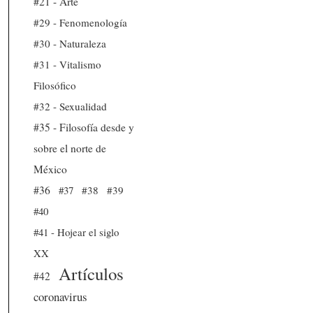
#21 - Arte
#29 - Fenomenología
#30 - Naturaleza
#31 - Vitalismo
Filosófico
#32 - Sexualidad
#35 - Filosofía desde y
sobre el norte de
México
#36
#37
#38
#39
#40
#41 - Hojear el siglo
XX
Artículos
#42
coronavirus