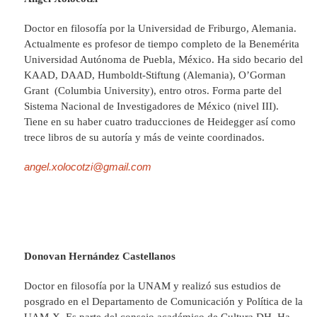
Doctor en filosofía por la Universidad de Friburgo, Alemania.
Actualmente es profesor de tiempo completo de la Benemérita
Universidad Autónoma de Puebla, México. Ha sido becario del
KAAD, DAAD, Humboldt-Stiftung (Alemania), O’Gorman
Grant (Columbia University), entro otros. Forma parte del
Sistema Nacional de Investigadores de México (nivel III).
Tiene en su haber cuatro traducciones de Heidegger así como
trece libros de su autoría y más de veinte coordinados.
angel.xolocotzi@gmail.com
Donovan Hernández Castellanos
Doctor en filosofía por la UNAM y realizó sus estudios de
posgrado en el Departamento de Comunicación y Política de la
UAM-X. Es parte del consejo académico de Cultura DH. Ha