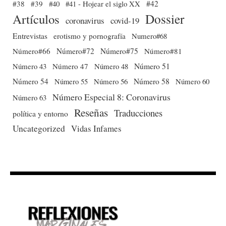
#38
#39
#40
#41 - Hojear el siglo XX
#42
Dossier
Artículos
coronavirus
covid-19
Entrevistas
erotismo y pornografía
Numero#68
Número#66
Número#72
Número#75
Número#81
Número 51
Número 43
Número 47
Número 48
Número 54
Número 56
Número 58
Número 60
Número 55
Número Especial 8: Coronavirus
Número 63
Reseñas
Traducciones
política y entorno
Uncategorized
Vidas Infames