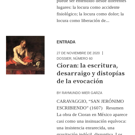
puede ser entendido desde diferentes
lugares: la locura como accidente
fisiológico; la locura como dolor; la
locura como liberación de...
ENTRADA
27 DE NOVIEMBRE DE 2020
DOSSIER
,
NÚMERO 60
Cioran: la escritura,
desarraigo y distopías
de la evocación
BY
RAYMUNDO MIER GARZA
CARAVAGGIO, “SAN JERÓNIMO
ESCRIBIENDO” (1607) Resumen
La obra de Cioran en México aparece
casi como una insinuación equívoca:
una insistencia enrarecida, una
gravitación indócil, disruptiva. Los