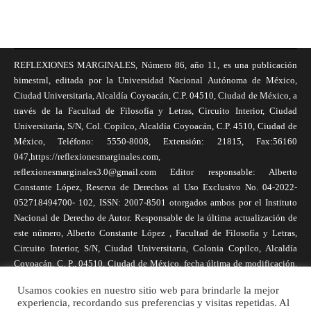
REFLEXIONES MARGINALES, Número 86, año 11, es una publicación
bimestral, editada por la Universidad Nacional Autónoma de México,
Ciudad Universitaria, Alcaldía Coyoacán, C.P. 04510, Ciudad de México, a
través de la Facultad de Filosofía y Letras, Circuito Interior, Ciudad
Universitaria, S/N, Col. Copilco, Alcaldía Coyoacán, C.P. 4510, Ciudad de
México, Teléfono: 5550-8008, Extensión: 21815, Fax:56160
047,https://reflexionesmarginales.com,
reflexionesmarginales3.0@gmail.com Editor responsable: Alberto
Constante López, Reserva de Derechos al Uso Exclusivo No. 04-2022-
052718494700- 102, ISSN: 2007-8501 otorgados ambos por el Instituto
Nacional de Derecho de Autor. Responsable de la última actualización de
este número, Alberto Constante López , Facultad de Filosofía y Letras,
Circuito Interior, S/N, Ciudad Universitaria, Colonia Copilco, Alcaldía
Coyoacán, C. P., 04510, Ciudad de México, fecha última de modificación,
1 de abril de 2025. Las opiniones expresadas por los autores no
Usamos cookies en nuestro sitio web para brindarle la mejor
necesariamente reflejan la postura de la revista, ni de Universidad Nacional
experiencia, recordando sus preferencias y visitas repetidas. Al
Autónoma de México. Los autores son responsables de los contenidos de