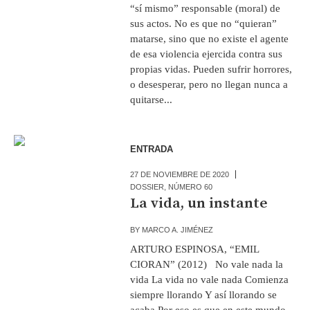
“sí mismo” responsable (moral) de
sus actos. No es que no “quieran”
matarse, sino que no existe el agente
de esa violencia ejercida contra sus
propias vidas. Pueden sufrir horrores,
o desesperar, pero no llegan nunca a
quitarse...
ENTRADA
27 DE NOVIEMBRE DE 2020
DOSSIER
,
NÚMERO 60
La vida, un instante
BY
MARCO A. JIMÉNEZ
ARTURO ESPINOSA, “EMIL
CIORAN” (2012) No vale nada la
vida La vida no vale nada Comienza
siempre llorando Y así llorando se
acaba Por eso es que en este mundo