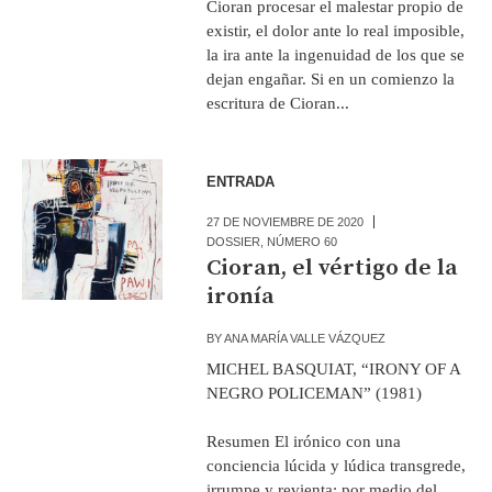
Cioran procesar el malestar propio de
existir, el dolor ante lo real imposible,
la ira ante la ingenuidad de los que se
dejan engañar. Si en un comienzo la
escritura de Cioran...
ENTRADA
27 DE NOVIEMBRE DE 2020
DOSSIER
,
NÚMERO 60
Cioran, el vértigo de la
ironía
BY
ANA MARÍA VALLE VÁZQUEZ
MICHEL BASQUIAT, “IRONY OF A
NEGRO POLICEMAN” (1981)
Resumen El irónico con una
conciencia lúcida y lúdica transgrede,
irrumpe y revienta; por medio del