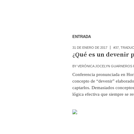
ENTRADA
31 DE ENERO DE 2017
#37
,
TRADUC
¿Qué es un devenir p
BY
VERÓNICA JOCELYN GUARNEROS 
Conferencia pronunciada en Horl
concepto de “devenir” elaborado
captarlos. Demasiados conceptos 
lógica efectiva que siempre se res