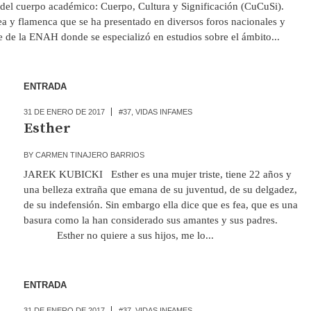
el cuerpo académico: Cuerpo, Cultura y Significación (CuCuSi).
a y flamenca que se ha presentado en diversos foros nacionales y
te de la ENAH donde se especializó en estudios sobre el ámbito...
ENTRADA
31 DE ENERO DE 2017
#37
,
VIDAS INFAMES
Esther
BY
CARMEN TINAJERO BARRIOS
JAREK KUBICKI Esther es una mujer triste, tiene 22 años y
una belleza extraña que emana de su juventud, de su delgadez,
de su indefensión. Sin embargo ella dice que es fea, que es una
basura como la han considerado sus amantes y sus padres.
Esther no quiere a sus hijos, me lo...
ENTRADA
31 DE ENERO DE 2017
#37
,
VIDAS INFAMES