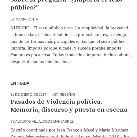
público?”
BY
MARIA KONTA
KUBICKI El sexo público pasa. La simplicidad, la brevedad,
la honestidad, la sinceridad de esta proposición, es, sostengo,
una de las formas más principales en las que el sexo público
importa. Importa porque sucede, y sucede porque importa.
Esto no es poca cosa. Todavía sucede e importa, incluso ahora,
después de tantos intentos de...
ENTRADA
31 DE ENERO DE 2017
#37
,
RESEÑAS
Pasados de Violencia política.
Memoria, discurso y puesta en escena
BY
ALBERTO VILLALOBOS MANJARREZ
Edición coordinada por Jean François Macé y Mario Martínez
Zauner, Memorias en red, Editorial Anexo, Madrid, 2016. En