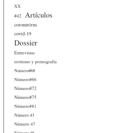
XX
Artículos
#42
coronavirus
covid-19
Dossier
Entrevistas
erotismo y pornografía
Numero#68
Número#66
Número#72
Número#75
Número#81
Número 43
Número 47
Número 48