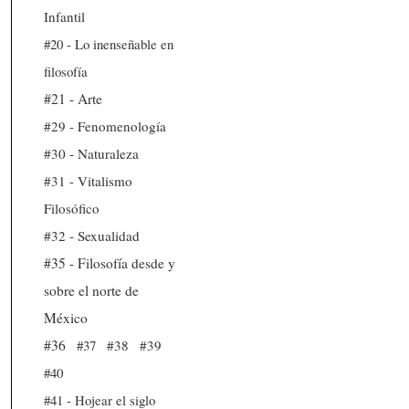
Infantil
#20 - Lo inenseñable en
filosofía
#21 - Arte
#29 - Fenomenología
#30 - Naturaleza
#31 - Vitalismo
Filosófico
#32 - Sexualidad
#35 - Filosofía desde y
sobre el norte de
México
#36
#37
#38
#39
#40
#41 - Hojear el siglo