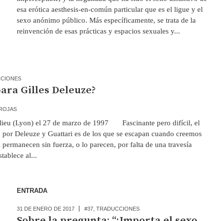
esa erótica aesthesis-en-común particular que es el ligue y el
sexo anónimo público. Más específicamente, se trata de la
reinvención de esas prácticas y espacios sexuales y...
CIONES
ara Gilles Deleuze?
ROJAS
ieu (Lyon) el 27 de marzo de 1997 Fascinante pero difícil, el
 por Deleuze y Guattari es de los que se escapan cuando creemos
permanecen sin fuerza, o lo parecen, por falta de una travesía
tablece al...
ENTRADA
31 DE ENERO DE 2017
#37
,
TRADUCCIONES
Sobre la pregunta: “¿Importa el sexo