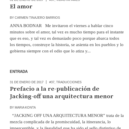
El amor
BY
CARMEN TINAJERO BARRIOS
ANNA BODNAR Me invitaron el viernes a hablar cinco
minutos sobre el amor, tal vez es mucho tiempo para el instante
que es eso, y tal vez es demasiado poco porque abarca todos
los tiempos, construye la historia, se asienta en los pueblos y lo
gobierna siempre con el odio que lo atiza y...
ENTRADA
31 DE ENERO DE 2017
#37
,
TRADUCCIONES
Prefacio a la re-publicación de
Jacking-off una arquitectura menor
BY
MARIA KONTA
“JACKING OFF UNA ARQUITECTURA MENOR” trata de la
mezcla complicada de la promiscuidad, la itinerancia, lo
imperceptible, y la ilegalidad que ha sido el sello distintivo de