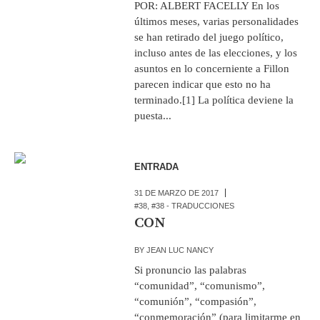
POR: ALBERT FACELLY En los
últimos meses, varias personalidades
se han retirado del juego político,
incluso antes de las elecciones, y los
asuntos en lo concerniente a Fillon
parecen indicar que esto no ha
terminado.[1] La política deviene la
puesta...
ENTRADA
31 DE MARZO DE 2017
#38
,
#38 - TRADUCCIONES
CON
BY
JEAN LUC NANCY
Si pronuncio las palabras
“comunidad”, “comunismo”,
“comunión”, “compasión”,
“conmemoración” (para limitarme en