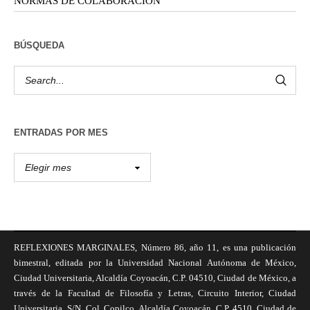
NORMAS DE COLABORACIÓN
BÚSQUEDA
ENTRADAS POR MES
REFLEXIONES MARGINALES, Número 86, año 11, es una publicación
bimestral, editada por la Universidad Nacional Autónoma de México,
Ciudad Universitaria, Alcaldía Coyoacán, C.P. 04510, Ciudad de México, a
través de la Facultad de Filosofía y Letras, Circuito Interior, Ciudad
Universitaria, S/N, Col. Copilco, Alcaldía Coyoacán, C.P. 4510, Ciudad de