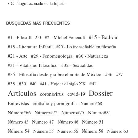
Catálogo razonado de la lujuria
BÚSQUEDAS MÁS FRECUENTES
#15 - Badiou
#1 - Filosofía 2.0
#2 - Michel Foucault
#18 - Literatura Infantil
#20 - Lo inenseñable en filosofía
#21 - Arte
#29 - Fenomenología
#30 - Naturaleza
#31 - Vitalismo Filosófico
#32 - Sexualidad
#35 - Filosofía desde y sobre el norte de México
#36
#37
#38
#39
#40
#41 - Hojear el siglo XX
#42
Dossier
Artículos
coronavirus
covid-19
Entrevistas
erotismo y pornografía
Numero#68
Número#66
Número#72
Número#75
Número#81
Número 51
Número 43
Número 47
Número 48
Número 54
Número 56
Número 58
Número 60
Número 55