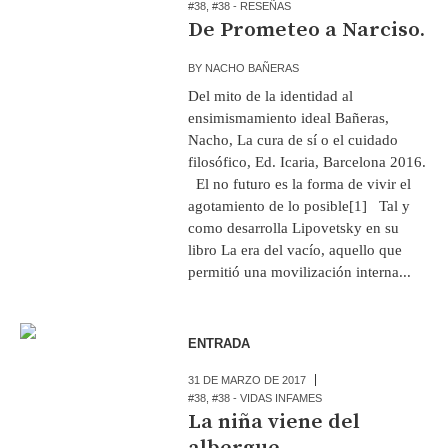
#38
,
#38 - RESEÑAS
De Prometeo a Narciso.
BY
NACHO BAÑERAS
Del mito de la identidad al
ensimismamiento ideal Bañeras,
Nacho, La cura de sí o el cuidado
filosófico, Ed. Icaria, Barcelona 2016.
El no futuro es la forma de vivir el
agotamiento de lo posible[1] Tal y
como desarrolla Lipovetsky en su
libro La era del vacío, aquello que
permitió una movilización interna...
ENTRADA
31 DE MARZO DE 2017
#38
,
#38 - VIDAS INFAMES
La niña viene del
albergue . . .