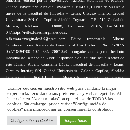
bimestral, editada por la Universidad Nacional Autónoma de México,
Ciudad Universitaria, Alcaldía Coyoacán, C.P. 04510, Ciudad de México, a
través de la Facultad de Filosofía y Letras, Circuito Interior, Ciudad
Universitaria, S/N, Col. Copilco, Alcaldía Coyoacán, C.P. 4510, Ciudad de
México, Teléfono: 5550-8008, Extensión: 21815, Fax:56160
047,https://reflexionesmarginales.com,
reflexionesmarginales3.0@gmail.com Editor responsable: Alberto
Constante López, Reserva de Derechos al Uso Exclusivo No. 04-2022-
052718494700- 102, ISSN: 2007-8501 otorgados ambos por el Instituto
Nacional de Derecho de Autor. Responsable de la última actualización de
este número, Alberto Constante López , Facultad de Filosofía y Letras,
Circuito Interior, S/N, Ciudad Universitaria, Colonia Copilco, Alcaldía
Coyoacán, C. P., 04510, Ciudad de México, fecha última de modificación,
1 de abril de 2025. Las opiniones expresadas por los autores no
Usamos cookies en nuestro sitio web para brindarle la mejor
necesariamente reflejan la postura de la revista, ni de Universidad Nacional
experiencia, recordando sus preferencias y visitas repetidas. Al
Autónoma de México. Los autores son responsables de los contenidos de
hacer clic en "Aceptar todas", acepta el uso de TODAS las
sus artículos. Se autoriza la reproducción total o parcial de los textos aquí
cookies. Sin embargo, puede visitar "Configuración de
cookies" para proporcionar un consentimiento controlado.
publicados siempre y cuando se cite la fuente completa y la dirección
electrónica de la publicación.
Configuración de Cookies
Aceptar todas