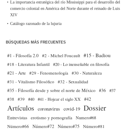
La importancia estratégica del río Mississippi para el desarrollo del
comercio colonial en América del Norte durante el reinado de Luis
XIV
Catálogo razonado de la lujuria
BÚSQUEDAS MÁS FRECUENTES
#15 - Badiou
#1 - Filosofía 2.0
#2 - Michel Foucault
#18 - Literatura Infantil
#20 - Lo inenseñable en filosofía
#21 - Arte
#29 - Fenomenología
#30 - Naturaleza
#31 - Vitalismo Filosófico
#32 - Sexualidad
#35 - Filosofía desde y sobre el norte de México
#36
#37
#38
#39
#40
#41 - Hojear el siglo XX
#42
Dossier
Artículos
coronavirus
covid-19
Entrevistas
erotismo y pornografía
Numero#68
Número#66
Número#72
Número#75
Número#81