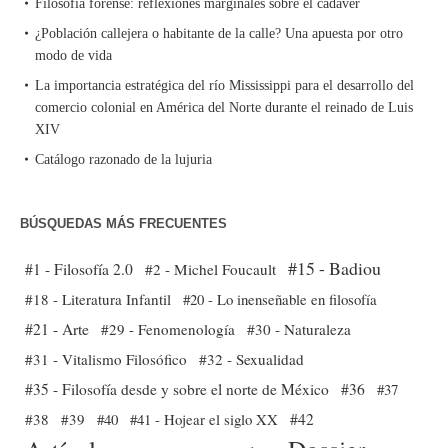
Filosofía forense: reflexiones marginales sobre el cadáver
¿Población callejera o habitante de la calle? Una apuesta por otro
modo de vida
La importancia estratégica del río Mississippi para el desarrollo del
comercio colonial en América del Norte durante el reinado de Luis
XIV
Catálogo razonado de la lujuria
BÚSQUEDAS MÁS FRECUENTES
#15 - Badiou
#1 - Filosofía 2.0
#2 - Michel Foucault
#18 - Literatura Infantil
#20 - Lo inenseñable en filosofía
#21 - Arte
#29 - Fenomenología
#30 - Naturaleza
#31 - Vitalismo Filosófico
#32 - Sexualidad
#35 - Filosofía desde y sobre el norte de México
#36
#37
#38
#39
#40
#41 - Hojear el siglo XX
#42