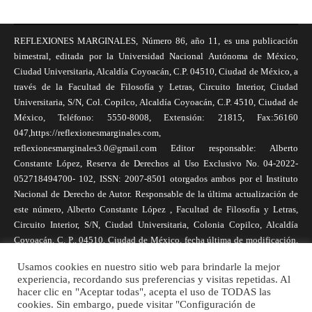
REFLEXIONES MARGINALES, Número 86, año 11, es una publicación
bimestral, editada por la Universidad Nacional Autónoma de México,
Ciudad Universitaria, Alcaldía Coyoacán, C.P. 04510, Ciudad de México, a
través de la Facultad de Filosofía y Letras, Circuito Interior, Ciudad
Universitaria, S/N, Col. Copilco, Alcaldía Coyoacán, C.P. 4510, Ciudad de
México, Teléfono: 5550-8008, Extensión: 21815, Fax:56160
047,https://reflexionesmarginales.com,
reflexionesmarginales3.0@gmail.com Editor responsable: Alberto
Constante López, Reserva de Derechos al Uso Exclusivo No. 04-2022-
052718494700- 102, ISSN: 2007-8501 otorgados ambos por el Instituto
Nacional de Derecho de Autor. Responsable de la última actualización de
este número, Alberto Constante López , Facultad de Filosofía y Letras,
Circuito Interior, S/N, Ciudad Universitaria, Colonia Copilco, Alcaldía
Coyoacán, C. P., 04510, Ciudad de México, fecha última de modificación,
1 de abril de 2025. Las opiniones expresadas por los autores no
Usamos cookies en nuestro sitio web para brindarle la mejor
necesariamente reflejan la postura de la revista, ni de Universidad Nacional
experiencia, recordando sus preferencias y visitas repetidas. Al
Autónoma de México. Los autores son responsables de los contenidos de
hacer clic en "Aceptar todas", acepta el uso de TODAS las
sus artículos. Se autoriza la reproducción total o parcial de los textos aquí
cookies. Sin embargo, puede visitar "Configuración de