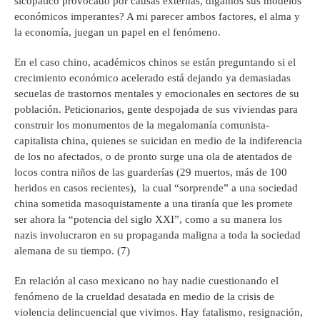
sicopático provocado por causas externas, digamos sus modelos
económicos imperantes? A mi parecer ambos factores, el alma y
la economía, juegan un papel en el fenómeno.
En el caso chino, académicos chinos se están preguntando si el
crecimiento económico acelerado está dejando ya demasiadas
secuelas de trastornos mentales y emocionales en sectores de su
población. Peticionarios, gente despojada de sus viviendas para
construir los monumentos de la megalomanía comunista-
capitalista china, quienes se suicidan en medio de la indiferencia
de los no afectados, o de pronto surge una ola de atentados de
locos contra niños de las guarderías (29 muertos, más de 100
heridos en casos recientes), la cual “sorprende” a una sociedad
china sometida masoquistamente a una tiranía que les promete
ser ahora la “potencia del siglo XXI”, como a su manera los
nazis involucraron en su propaganda maligna a toda la sociedad
alemana de su tiempo. (7)
En relación al caso mexicano no hay nadie cuestionando el
fenómeno de la crueldad desatada en medio de la crisis de
violencia delincuencial que vivimos. Hay fatalismo, resignación,