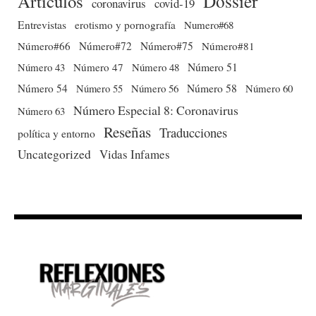
Dossier
Artículos
coronavirus
covid-19
Entrevistas
erotismo y pornografía
Numero#68
Número#66
Número#72
Número#75
Número#81
Número 51
Número 43
Número 47
Número 48
Número 54
Número 56
Número 58
Número 60
Número 55
Número Especial 8: Coronavirus
Número 63
Reseñas
Traducciones
política y entorno
Uncategorized
Vidas Infames