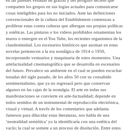
en las paredes vestidas de graffiti y del jeroglifo secreto que
comparten los grupos en sus logias actuales para comunicarse
cosas inteligibles para los no iniciados. Ante las definiciones
convencionales de la cultura del Establishment comienzan a
proliferar estas contra culturas que albergan sus propias políticas
y estéticas. Las pinturas o los videos prohibidos ornamentan los
muros o emergen en el You Tube, los recientes organismos de la
clandestinidad. Los escenarios históricos que asoman en estas
novelas pertenecen a la era nostálgica de 1914 o 1950,
incorporando vestuarios y maquinaria de estos momentos. Una
artefactualidad cinematográfica que se desarrolla en escenarios
del futuro. Prevalece un ambiente en el cual se pueden escuchar
tonadas del siglo pasado, de los años 50 con su consabido
sentimentalismo, que ya no regresará pero que conservan
algunos en las cajas de la nostalgia. El arte en todas sus
manifestaciones se convierte en arte-factualidad; depende en
todos sentidos de un instrumental de reproducción electrónica,
visual y virtual. A través de los comentarios que adelanta
Jameson para dilucidar estas literaturas, nos habla de una
‘neutralidad semiótica’ yo la identificaría con una estética del
vacío; la cual se somete a un proceso de disolución. Entre estos