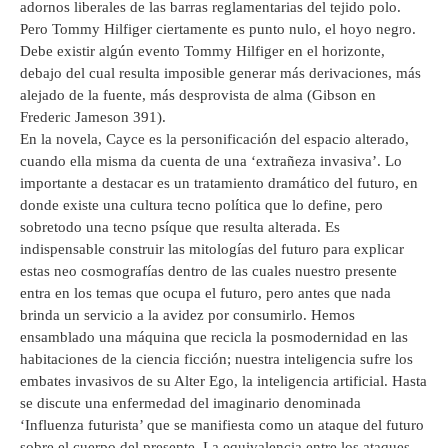
adornos liberales de las barras reglamentarias del tejido polo.
Pero Tommy Hilfiger ciertamente es punto nulo, el hoyo negro.
Debe existir algún evento Tommy Hilfiger en el horizonte,
debajo del cual resulta imposible generar más derivaciones, más
alejado de la fuente, más desprovista de alma (Gibson en
Frederic Jameson 391).
En la novela, Cayce es la personificación del espacio alterado,
cuando ella misma da cuenta de una ‘extrañeza invasiva’. Lo
importante a destacar es un tratamiento dramático del futuro, en
donde existe una cultura tecno política que lo define, pero
sobretodo una tecno psíque que resulta alterada. Es
indispensable construir las mitologías del futuro para explicar
estas neo cosmografías dentro de las cuales nuestro presente
entra en los temas que ocupa el futuro, pero antes que nada
brinda un servicio a la avidez por consumirlo. Hemos
ensamblado una máquina que recicla la posmodernidad en las
habitaciones de la ciencia ficción; nuestra inteligencia sufre los
embates invasivos de su Alter Ego, la inteligencia artificial. Hasta
se discute una enfermedad del imaginario denominada
‘Influenza futurista’ que se manifiesta como un ataque del futuro
sobre el cuerpo del presente. La equivalencia entre los ataques