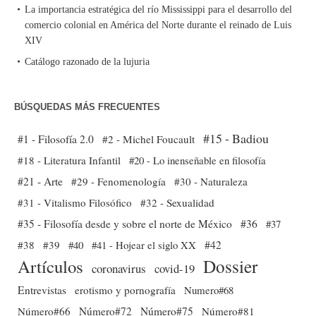
La importancia estratégica del río Mississippi para el desarrollo del
comercio colonial en América del Norte durante el reinado de Luis
XIV
Catálogo razonado de la lujuria
BÚSQUEDAS MÁS FRECUENTES
#15 - Badiou
#1 - Filosofía 2.0
#2 - Michel Foucault
#18 - Literatura Infantil
#20 - Lo inenseñable en filosofía
#21 - Arte
#29 - Fenomenología
#30 - Naturaleza
#31 - Vitalismo Filosófico
#32 - Sexualidad
#35 - Filosofía desde y sobre el norte de México
#36
#37
#38
#39
#40
#41 - Hojear el siglo XX
#42
Dossier
Artículos
coronavirus
covid-19
Entrevistas
erotismo y pornografía
Numero#68
Número#66
Número#72
Número#75
Número#81