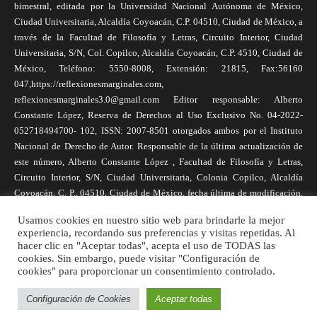
bimestral, editada por la Universidad Nacional Autónoma de México,
Ciudad Universitaria, Alcaldía Coyoacán, C.P. 04510, Ciudad de México, a
través de la Facultad de Filosofía y Letras, Circuito Interior, Ciudad
Universitaria, S/N, Col. Copilco, Alcaldía Coyoacán, C.P. 4510, Ciudad de
México, Teléfono: 5550-8008, Extensión: 21815, Fax:56160
047,https://reflexionesmarginales.com,
reflexionesmarginales3.0@gmail.com Editor responsable: Alberto
Constante López, Reserva de Derechos al Uso Exclusivo No. 04-2022-
052718494700- 102, ISSN: 2007-8501 otorgados ambos por el Instituto
Nacional de Derecho de Autor. Responsable de la última actualización de
este número, Alberto Constante López , Facultad de Filosofía y Letras,
Circuito Interior, S/N, Ciudad Universitaria, Colonia Copilco, Alcaldía
Coyoacán, C. P., 04510, Ciudad de México, fecha última de modificación,
1 de abril de 2025. Las opiniones expresadas por los autores no
Usamos cookies en nuestro sitio web para brindarle la mejor
necesariamente reflejan la postura de la revista, ni de Universidad Nacional
experiencia, recordando sus preferencias y visitas repetidas. Al
Autónoma de México. Los autores son responsables de los contenidos de
hacer clic en "Aceptar todas", acepta el uso de TODAS las
sus artículos. Se autoriza la reproducción total o parcial de los textos aquí
cookies. Sin embargo, puede visitar "Configuración de
publicados siempre y cuando se cite la fuente completa y la dirección
cookies" para proporcionar un consentimiento controlado.
electrónica de la publicación.
Configuración de Cookies
Aceptar todas