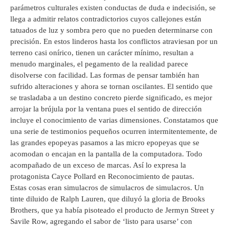
parámetros culturales existen conductas de duda e indecisión, se
llega a admitir relatos contradictorios cuyos callejones están
tatuados de luz y sombra pero que no pueden determinarse con
precisión. En estos linderos hasta los conflictos atraviesan por un
terreno casi onírico, tienen un carácter mínimo, resultan a
menudo marginales, el pegamento de la realidad parece
disolverse con facilidad. Las formas de pensar también han
sufrido alteraciones y ahora se tornan oscilantes. El sentido que
se trasladaba a un destino concreto pierde significado, es mejor
arrojar la brújula por la ventana pues el sentido de dirección
incluye el conocimiento de varias dimensiones. Constatamos que
una serie de testimonios pequeños ocurren intermitentemente, de
las grandes epopeyas pasamos a las micro epopeyas que se
acomodan o encajan en la pantalla de la computadora. Todo
acompañado de un exceso de marcas. Así lo expresa la
protagonista Cayce Pollard en Reconocimiento de pautas.
Estas cosas eran simulacros de simulacros de simulacros. Un
tinte diluido de Ralph Lauren, que diluyó la gloria de Brooks
Brothers, que ya había pisoteado el producto de Jermyn Street y
Savile Row, agregando el sabor de ‘listo para usarse’ con