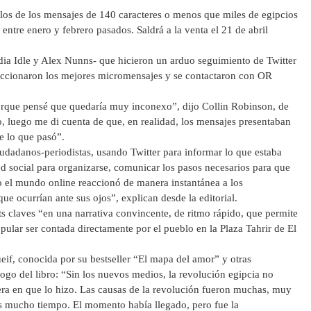
los de los mensajes de 140 caracteres o menos que miles de egipcios
 entre enero y febrero pasados. Saldrá a la venta el 21 de abril
adia Idle y Alex Nunns- que hicieron un arduo seguimiento de Twitter
leccionaron los mejores micromensajes y se contactaron con OR
porque pensé que quedaría muy inconexo”, dijo Collin Robinson, de
o, luego me di cuenta de que, en realidad, los mensajes presentaban
e lo que pasó”.
iudadanos-periodistas, usando Twitter para informar lo que estaba
ed social para organizarse, comunicar los pasos necesarios para que
o el mundo online reaccionó de manera instantánea a los
ue ocurrían ante sus ojos”, explican desde la editorial.
ts claves “en una narrativa convincente, de ritmo rápido, que permite
opular ser contada directamente por el pueblo en la Plaza Tahrir de El
eif, conocida por su bestseller “El mapa del amor” y otras
logo del libro: “Sin los nuevos medios, la revolución egipcia no
era en que lo hizo. Las causas de la revolución fueron muchas, muy
as mucho tiempo. El momento había llegado, pero fue la