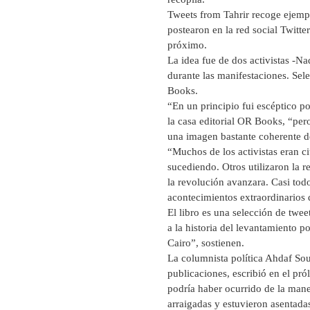
Tweets from Tahrir recoge ejemp
postearon en la red social Twitter
próximo.
La idea fue de dos activistas -N
durante las manifestaciones. Se
Books.
“En un principio fui escéptico 
la casa editorial OR Books, “per
una imagen bastante coherente d
“Muchos de los activistas eran c
sucediendo. Otros utilizaron la r
la revolución avanzara. Casi tod
acontecimientos extraordinarios q
El libro es una selección de twee
a la historia del levantamiento p
Cairo”, sostienen.
La columnista política Ahdaf Sou
publicaciones, escribió en el pró
podría haber ocurrido de la man
arraigadas y estuvieron asentad