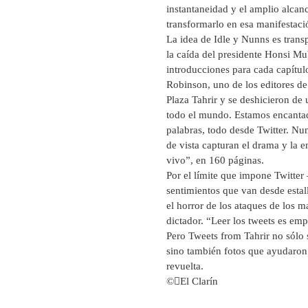
instantaneidad y el amplio alcan
transformarlo en esa manifestaci
La idea de Idle y Nunns es transp
la caída del presidente Honsi Mub
introducciones para cada capítulo
Robinson, uno de los editores d
Plaza Tahrir y se deshicieron de
todo el mundo. Estamos encantad
palabras, todo desde Twitter. Nu
de vista capturan el drama y la e
vivo”, en 160 páginas.
Por el límite que impone Twitter
sentimientos que van desde estal
el horror de los ataques de los ma
dictador. “Leer los tweets es em
Pero Tweets from Tahrir no sólo 
sino también fotos que ayudaron 
revuelta.
©El Clarín