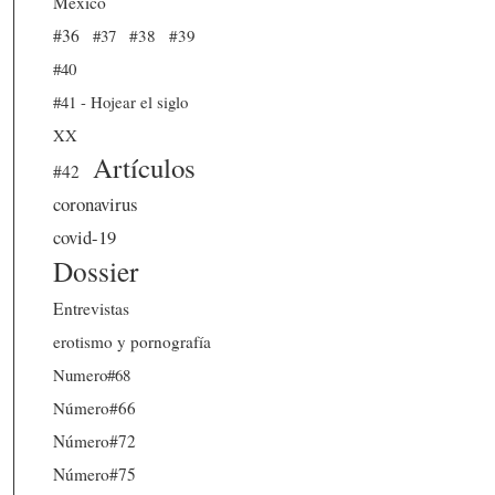
México
#36
#37
#38
#39
#40
#41 - Hojear el siglo
XX
Artículos
#42
coronavirus
covid-19
Dossier
Entrevistas
erotismo y pornografía
Numero#68
Número#66
Número#72
Número#75