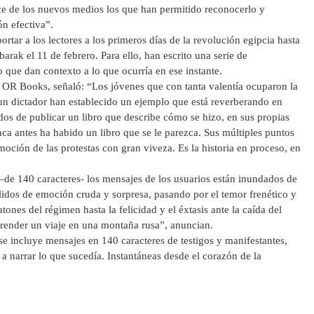
ce de los nuevos medios los que han permitido reconocerlo y
ón efectiva”.
ortar a los lectores a los primeros días de la revolución egipcia hasta
arak el 11 de febrero. Para ello, han escrito una serie de
 que dan contexto a lo que ocurría en ese instante.
e OR Books, señaló: “Los jóvenes que con tanta valentía ocuparon la
 un dictador han establecido un ejemplo que está reverberando en
os de publicar un libro que describe cómo se hizo, en sus propias
nca antes ha habido un libro que se le parezca. Sus múltiples puntos
moción de las protestas con gran viveza. Es la historia en proceso, en
 –de 140 caracteres- los mensajes de los usuarios están inundados de
lidos de emoción cruda y sorpresa, pasando por el temor frenético y
tones del régimen hasta la felicidad y el éxtasis ante la caída del
prender un viaje en una montaña rusa”, anuncian.
se incluye mensajes en 140 caracteres de testigos y manifestantes,
a narrar lo que sucedía. Instantáneas desde el corazón de la