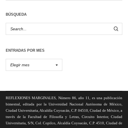
BÚSQUEDA
ENTRADAS POR MES
REFLEXIONES MARGINALES, Número 86, año 11, es una publicación
bimestral, editada por la Universidad Nacional Autónoma de México,
Ciudad Universitaria, Alcaldía Coyoacán, C.P. 04510, Ciudad de México, a
través de la Facultad de Filosofía y Letras, Circuito Interior, Ciudad
Universitaria, S/N, Col. Copilco, Alcaldía Coyoacán, C.P. 4510, Ciudad de