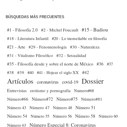
BÚSQUEDAS MÁS FRECUENTES
#15 - Badiou
#1 - Filosofía 2.0
#2 - Michel Foucault
#18 - Literatura Infantil
#20 - Lo inenseñable en filosofía
#21 - Arte
#29 - Fenomenología
#30 - Naturaleza
#31 - Vitalismo Filosófico
#32 - Sexualidad
#35 - Filosofía desde y sobre el norte de México
#36
#37
#38
#39
#40
#41 - Hojear el siglo XX
#42
Dossier
Artículos
coronavirus
covid-19
Entrevistas
erotismo y pornografía
Numero#68
Número#66
Número#72
Número#75
Número#81
Número 51
Número 43
Número 47
Número 48
Número 54
Número 56
Número 58
Número 60
Número 55
Número Especial 8: Coronavirus
Número 63