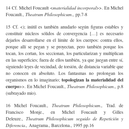
14
Cf. Michel Foucault <
materialidad incorporal
>>. En Michel
Foucault.,
Theatrum Philosophicum.,
pp.7-8
15
Cf. <
); inútil es también anudarlo según figuras estables y
constituir núcleos sólidos de convergencia […] es necesario
dejarlos desarrollarse en el límite de los cuerpos: contra ellos,
porque allí se pegan y se proyectan, pero también porque los
tocan, los cortan, los seccionan, los particularizan y multiplican
en las superficies; fuera de ellos también, ya que juegan entre sí,
siguiendo leyes de vecindad, de torsión, de distancia variable que
no conocen en absoluto. Los fantasmas no prolongan los
topologizan la materialidad del
organismos en lo imaginario;
cuerpo
>>. En Michel Foucault.,
Theatrum Philosophicum.,
p.8
(subrayado mío).
16
Michel Foucault.,
Theatrum Philosophicum.,
Trad. de
Francisco Monje., en Michel Foucault y Gilles
Deleuze.,
Theatrum Philosophicum seguido de Repetición y
Diferencia.,
Anagrama., Barcelona., 1995 pp.16