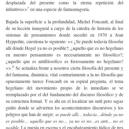
desplazada del presente como la eterna repetición del
infinitivo>>
en una especie de fantasmagoría.
7
Bajada la superficie a la profundidad, Michel Foucault, al final
de su lección inaugural a cargo de la cátedra de historia de los
sistemas de pensamientos donde sucedió en 1970 a Jean
Hyppolite
,
cuestiona lo siguiente: << ¿Se puede todavía filosofar
allí dónde Hegel ya no es posible?; ¿aquello que es no hegeliano
en nuestro pensamiento es necesariamente no filosófico?;
¿aquello que es antifilosófico es forzosamente no hegeliano?
>>.
Se actualiza frente a nosotros cierta filosofía del presente y
8
del fantasma, dinámica, vital contrariamente a la no filosofía que
opuestamente tuerce Foucault en su espiral pregunta, el tema
hegeliano del movimiento propio de lo inmediato se ve
reemplazado por el del fundamento del discurso filosófico y de
su estructura formal. Y es ahí en el localizar un sutil pero sagaz
guiño donde se advierten los acontecimientos discursivos y los
peligros que han de surgir:
se puede allí… todavía…dónde ya no
es posible… aquello que es no… ya no es no…es anti… no es
posible
. La puesta en escena y el encabalgamiento lúdico de tres