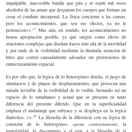
impalpable, inaccesible batalla que gira y se repite mil veces
alrededor de las armas que desgarran los cuerpos que forman sin
cesar el combate incorporal. La física concierne a las causas;
pero los acontecimientos, que son sus efectos, ya no le
pertenecen>>.
Más aún, en sentido, los acontecimientos no
17
tienen apropiación posible, ya que surgen como efecto de
relaciones complejas que diseñan trazos más allá de la movilidad
y por ende de la visibilidad mediante la ilimitada seriación de
hilos que corren causadamente adosados sin pretensiones de
entrecruzamiento espacial.
Es por ello que, la lógica de lo heterogéneo diseña, el juego de
simulacros y de planos de desplazamientos, que provocan una
mirada invisible de la visibilidad de lo visible, brotando así un
espacio de lo simultáneo y actual que se presenta en tanto
diferencia del presente diferido. Que en la superficialidad
emplaza el andamiaje que subyace y se despliega en la lógica
dialéctica. <
>.
La filosofía de la diferencia con su lógica de
18
conexión de lo heterogéneo,
opone contrariamente
, la
materialidad, lo discontinuo y el azar, a la filosofía de la