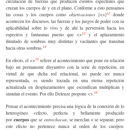
circulación de fuerzas que producen eventos espectrales que
cruzan los cuerpos de y en el plano. Conforme a esto pensamos
las cosas y los cuerpos como
objetivaciones
[<
>]
donde
12
acontecen los discursos, las fuerzas y los juegos de poder con su
aplicabilidad sobre lo vivo y de ahí la perversión hacia los
espectros y fantasmas puesto que <
>
y el aplazamiento
13
ilimitado de sombras muy distintas y vacilantes que transitan
hacia otras sombras.
14
En efecto, el <
>
refiere al acontecimiento que pone en relación
15
bajo un permanente disyuntivo con la serie de repetición, en
virtud de que dicha red relacional, no puede ser nunca
representada, es siendo trazada en una eterna repetición
actualizada en desplazamientos que escenifican multiplican y
simulan el evento. Por ello Deleuze propone <
>.
16
Pensar el acontecimiento precisa una lógica de la conexión de lo
heterogéneo <
efecto, perfecta y bellamente producido
cuerpos
por
que se
entrechocan
, se mezclan o se separan; pero
este efecto no pertenece nunca al orden de los cuerpos: