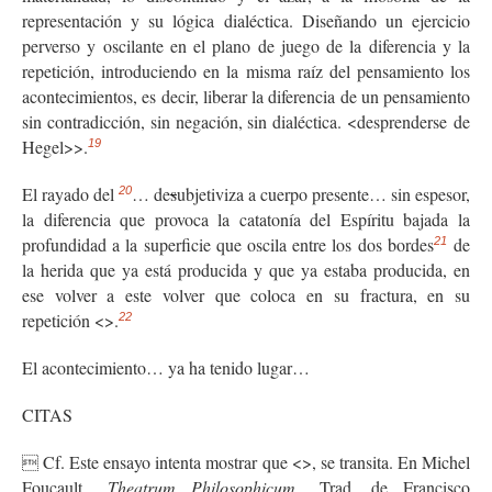
representación y su lógica dialéctica. Diseñando un ejercicio
perverso y oscilante en el plano de juego de la diferencia y la
repetición, introduciendo en la misma raíz del pensamiento los
acontecimientos, es decir, liberar la diferencia de un pensamiento
sin contradicción, sin negación, sin dialéctica. <
desprenderse de
Hegel>>.
19
El rayado del
… de
s
ubjetiviza a cuerpo presente… sin espesor,
20
la diferencia que provoca la catatonía del Espíritu bajada la
profundidad a la superficie que oscila entre los dos bordes
de
21
la herida que ya está producida y que ya estaba producida, en
ese volver a este volver que coloca en su fractura, en su
repetición <
>.
22
El acontecimiento… ya ha tenido lugar…
CITAS
Cf. Este ensayo intenta mostrar que <
>, se transita. En Michel

Foucault.,
Theatrum Philosophicum.,
Trad. de Francisco