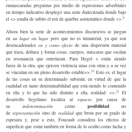
enmascaradas preguntas por medio de expresiones adverbiales
en tiempo indicativo desplegó una serie dialectizada donde bajo
el <
> estalla de súbito el reír de quiebre asistemático donde <
>.
9
Ahora bien la serie de acontecimientos discursivos se juegan
en
un lugar sin lugar
pero que no es inmaterial, ya que son
desencadenados
en y como efecto
de una dispersión material
que traza, delinea y forma cosas, cuerpos, máscaras que oscilan
en resonancia que entrelazan. Para Hegel <
están siendo
fuera de la otra,
que ejercen violencia unas con otras y a su vez
se vinculan en un pleno desarrollo estable>>.
Esto es, el lugar
10
de las cosas en su determinado subsistir, en virtud de que la
cualidad en tanto determinabilidad que está-siendo lo contenido
en ella y lo que ha sido distinto a ella, realidad: <
>.
El
11
desarrollo hegeliano localiza al
espacio
por causa de
posibilidad
su
indeterminación
como
no
de
representación
sino de
realidad
que brota por su grado de
espesura y, pese a esto, Foucault considera los efectos de
superficie que están también en forma de lo oculto como lucha y