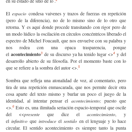
en su estado de sitio de lo
.
El
espacio
condesa vaivenes y trazos de fuerzas en repetición
(pero de la diferencia), no de lo mismo sino de lo otro que
retorna. Y es aquí donde procede transitando con rigor pero de
un modo lúdico la oscilación en círculos concéntricos liberado el
espectro de Michel Foucault, que nos envuelve con su palabra y
nos rodea con una opaca trasparencia, porque
acontecimiento
el
de su discurso ya ha tenido lugar <
>
y del
3
4
desarrollo abierto de su filosofía. Por el momento baste con lo
que se refiere a la sombra del autor <
>.
5
Sombra que refleja una atonalidad de voz, al comentario, pero
tira de una repetición enmascarada, que nos permite decir otra
cosa aparte del texto mismo y burlar un poco el juego de la
identidad, al intentar pensar el
acontecimiento;
puesto que
<
>.
Esto es, una ilimitada seriación espacio-temporal que oscile
6
del <<
presente
que dice el
acontecimiento
, y
el
infinitivo
que
introduce
el
sentido
en el lenguaje y lo hace
circular. El sentido acontecimiento es siempre tanto la punta