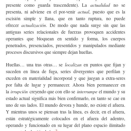
presente como guarda trascendente). La
actualidad
no se
presenta, ni adviene en el por-venir
actual
, puesto que es la
escisión simple y llana, que en tanto ruptura, no puede
ofrecer
actualización
. De modo que nada surge sin que las
antiguas series relacionales de fuerzas provoquen accidentes
operantes que bloquean en sentido y forma, los cuerpos
penetrados, presenciados, presentidos y manipulados mediante
procesos discursivos que siempre dejan huellas.
Huellas… una tras otras… se
localizan
en puntos que fijan y
suceden en línea de fuga, series divergentes que perfilan y
exceden en materialidad incorporal y que juegan a extra-seres
por falta de lugar y permanecer. Ahora bien permanecer en
la
irrupción
creyendo que con ello se
interrumpe
el mundo y su
estado actual significa más bien confirmarlo, en tanto se cae en
uno de sus lados. El mundo devora y hunde, no existe el afuera.
Y mientras unos se piensan tras la línea, es decir, en el afuera,
están estratégicamente colocados en el afuera del adentro,
operando y funcionado en su lugar del plano espacio ilimitado
2