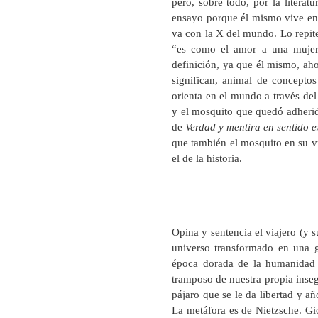
pero, sobre todo, por la literat
ensayo porque él mismo vive en 
va con la X del mundo. Lo repite
“es como el amor a una mujer
definición, ya que él mismo, ahor
significan, animal de concepto
orienta en el mundo a través del
y el mosquito que quedó adherid
de
Verdad y mentira en sentido e
que también el mosquito en su vu
el de la historia.
Opina y sentencia el viajero (y 
universo transformado en una g
época dorada de la humanidad e
tramposo de nuestra propia inse
pájaro que se le da libertad y a
La metáfora es de Nietzsche. Gi