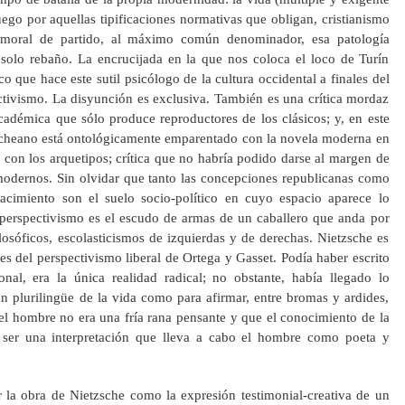
juego por aquellas tipificaciones normativas que obligan, cristianismo
 moral de partido, al máximo común denominador, esa patología
 solo rebaño. La encrucijada en la que nos coloca el loco de Turín
 que hace este sutil psicólogo de la cultura occidental a finales del
ctivismo. La disyunción es exclusiva. También es una crítica mordaz
 académica que sólo produce reproductores de los clásicos; y, en este
zscheano está ontológicamente emparentado con la novela moderna en
a con los arquetipos; crítica que no habría podido darse al margen de
 modernos. Sin olvidar que tanto las concepciones republicanas como
enacimiento son el suelo socio-político en cuyo espacio aparece lo
perspectivismo es el escudo de armas de un caballero que anda por
ilosóficos, escolasticismos de izquierdas y de derechas. Nietzsche es
es del perspectivismo liberal de Ortega y Gasset. Podía haber escrito
nal, era la única realidad radical; no obstante, había llegado lo
n plurilingüe de la vida como para afirmar, entre bromas y ardides,
 el hombre no era una fría rana pensante y que el conocimiento de la
 ser una interpretación que lleva a cabo el hombre como poeta y
ar la obra de Nietzsche como la expresión testimonial-creativa de un