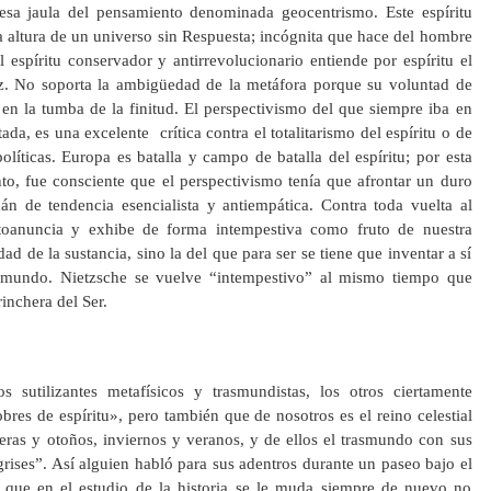
esa jaula del pensamiento denominada geocentrismo. Este espíritu
a altura de un universo sin Respuesta; incógnita que hace del hombre
 espíritu conservador y antirrevolucionario entiende por espíritu el
raíz. No soporta la ambigüedad de la metáfora porque su voluntad de
 en la tumba de la finitud. El perspectivismo del que siempre iba en
da, es una excelente crítica contra el totalitarismo del espíritu o de
olíticas. Europa es batalla y campo de batalla del espíritu; por esta
o, fue consciente que el perspectivismo tenía que afrontar un duro
án de tendencia esencialista y antiempática. Contra toda vuelta al
utoanuncia y exhibe de forma intempestiva como fruto de nuestra
 de la sustancia, sino la del que para ser se tiene que inventar a sí
 mundo. Nietzsche se vuelve “intempestivo” al mismo tiempo que
inchera del Ser.
 sutilizantes metafísicos y trasmundistas, los otros ciertamente
res de espíritu», pero también que de nosotros es el reino celestial
eras y otoños, inviernos y veranos, y de ellos el trasmundo con sus
grises”. Así alguien habló para sus adentros durante un paseo bajo el
l que en el estudio de la historia se le muda siempre de nuevo no