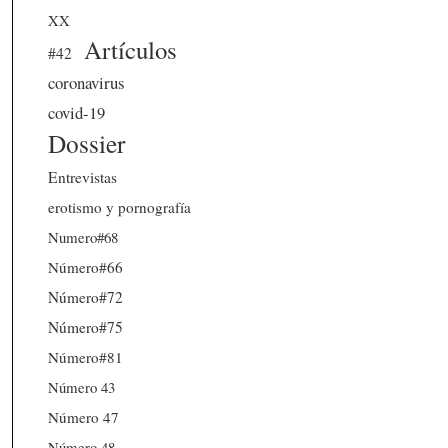
XX
Artículos
#42
coronavirus
covid-19
Dossier
Entrevistas
erotismo y pornografía
Numero#68
Número#66
Número#72
Número#75
Número#81
Número 43
Número 47
Número 48