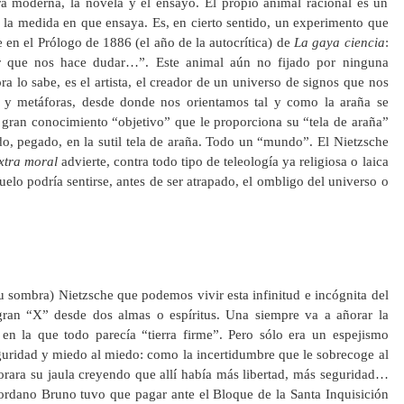
ura moderna, la novela y el ensayo. El propio animal racional es un
la medida en que ensaya. Es, en cierto sentido, un experimento que
 en el Prólogo de 1886 (el año de la autocrítica) de
La gaya ciencia
:
 que nos hace dudar…”. Este animal aún no fijado por ninguna
a lo sabe, es el artista, el creador de un universo de signos que nos
s y metáforas, desde donde nos orientamos tal y como la araña se
 gran conocimiento “objetivo” que le proporciona su “tela de araña”
o, pegado, en la sutil tela de araña. Todo un “mundo”. El Nietzsche
xtra moral
advierte, contra todo tipo de teleología ya religiosa o laica
elo podría sentirse, antes de ser atrapado, el ombligo del universo o
su sombra) Nietzsche que podemos vivir esta infinitud e incógnita del
ran “X” desde dos almas o espíritus. Una siempre va a añorar la
n la que todo parecía “tierra firme”. Pero sólo era un espejismo
guridad y miedo al miedo: como la incertidumbre que le sobrecoge al
ñorara su jaula creyendo que allí había más libertad, más seguridad…
ordano Bruno tuvo que pagar ante el Bloque de la Santa Inquisición