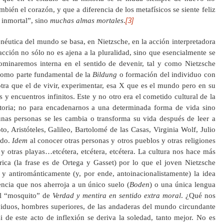
mbién el corazón, y que a diferencia de los metafísicos se siente feliz
[3]
 inmortal”, sino
muchas almas mortales
.
enéutica del mundo se basa, en Nietzsche, en la acción interpretadora
cción no sólo no es ajena a la pluralidad, sino que esencialmente se
ominaremos interna en el sentido de devenir, tal y como Nietzsche
a como parte fundamental de la
Bildung
o formación del individuo con
otra que el de vivir, experimentar, esa X que es el mundo pero en su
y encuentros infinitos. Este y no otro era el cometido cultural de la
storia; no para encadenarnos a una determinada forma de vida sino
nas personas se les cambia o transforma su vida después de leer a
, Aristóteles, Galileo, Bartolomé de las Casas, Virginia Wolf, Julio
redo.
Idem
al conocer otras personas y otros pueblos y otras religiones
y otras playas…etcétera, etcétera, etcétera. La cultura nos hace más
órica (la frase es de Ortega y Gasset) por lo que el joven Nietzsche
 y antirománticamente (y, por ende, antoinacionalistamente) la idea
encia que nos aherroja a un único suelo (
Boden
) o una única lengua
al “mosquito” de
Verdad y mentira en sentido extra moral
. ¿Qué nos
duos, hombres superiores, de las andaderas del mundo circundante
 de este acto de inflexión se deriva la soledad, tanto mejor. No es