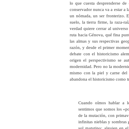
lo que cuesta desprenderse de 
conservador nunca va a estar a l
un nómada, un ser fronterizo. El
suelo, la tierra firme, la raza-
verdad quiere cerrar al universo
ruta hacia Génova, qué fina punta
las almas y sus respectivas geop
razón, y desde el primer moment
debate con el historicismo alem
origen el perspectivismo se a
modernidad. Pero no la modernidad
mismo con la piel y carne del
abandona el historicismo como tr
Cuando oímos hablar a los
sentimos que somos los «pob
de la mutación, con primav
infinitas nieblas y sombras 
sol matutino; alguien en e