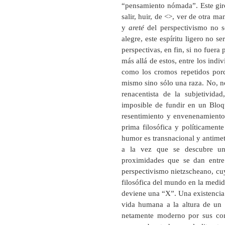
“pensamiento nómada”. Este giro
salir, huir, de <
>, ver de otra man
y
areté
del perspectivismo no s
alegre, este espíritu ligero no s
perspectivas, en fin, si no fuera
más allá de estos, entre los indi
como los cromos repetidos por
mismo sino sólo una raza. No, no
renacentista de la subjetivida
imposible de fundir en un Bloque
resentimiento y envenenamiento 
prima filosófica y políticamente
humor es transnacional y antimet
a la vez que se descubre un 
proximidades que se dan entre 
perspectivismo nietzscheano, cu
filosófica del mundo en la medid
deviene una “X”. Una existencia 
vida humana a la altura de un
netamente moderno por sus cont