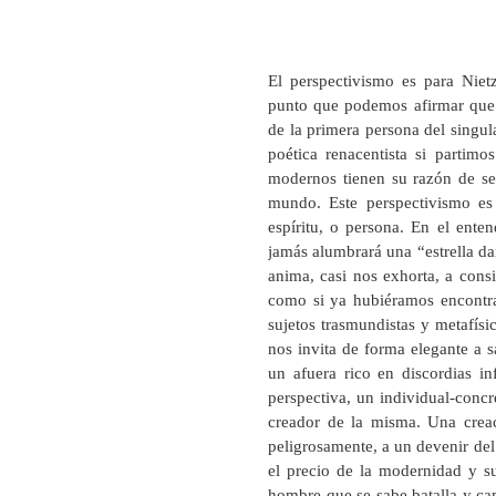
El perspectivismo es para Niet
punto que podemos afirmar que 
de la primera persona del singula
poética renacentista si partim
modernos tienen su razón de se
mundo. Este perspectivismo es
espíritu, o persona. En el ente
jamás alumbrará una “estrella dan
anima, casi nos exhorta, a cons
como si ya hubiéramos encontra
sujetos trasmundistas y metafís
nos invita de forma elegante a sa
un afuera rico en discordias i
perspectiva, un individual-concre
creador de la misma. Una creac
peligrosamente, a un devenir de
el precio de la modernidad y su
hombre que se sabe batalla y cam