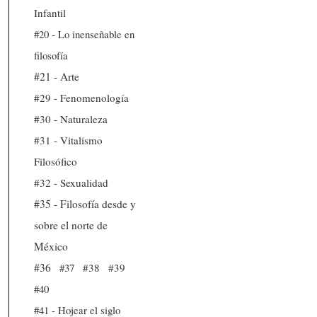
Infantil
#20 - Lo inenseñable en
filosofía
#21 - Arte
#29 - Fenomenología
#30 - Naturaleza
#31 - Vitalismo
Filosófico
#32 - Sexualidad
#35 - Filosofía desde y
sobre el norte de
México
#36
#37
#38
#39
#40
#41 - Hojear el siglo