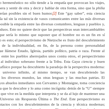
 hermenéutico no sólo tiende a la empatía que provocan los viajes,
era y sentir de otra y decir y hablar de otra forma, sino que la
philia
[2]
erían posibles sin el buen humor.
Este “gay saber”, esta ciencia
ería tal sin la existencia de vasos comunicantes entre las más diversas
 posible la empatía entre las diversas costumbres, lenguas y pueblos y,
viduos. Esto no quiere decir que las perspectivas sean intercambiables
que sería lo mismo que suponer que el hombre no es un fin en sí
 es esto; el perspectivismo de Nietzsche es fruto del descubrimiento
d, de la individualidad, en fin, de la persona como personalidad
 llámese Estado, Iglesia, partido político, patria o raza. Frente al
entre los pueblos aherrojados unos contra otros, el perspectivismo
 al individuo soberano frente a la Tribu. Esta
Gaya ciencia
y buen
afísico porque ha descubierto la paradoja de la perspectiva moderna:
universo infinito, al mismo tiempo, se van descubriendo las
los diversos mundos, las otras lenguas y las muchas patrias. El
yos abuelos inmediatos son Cervantes y Montaigne, toma conciencia
a que lo descubre y lo ama como incógnita: detrás de la “U” siempre
que vive en la medida que interpreta y se da al lujo de mantener una
 Universo sin Respuesta Última o
The End
. Este perspectivismo es
actos con los descubrimientos de la ciencia y técnica modernas;