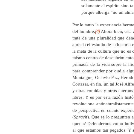
solamente el espíritu sino ta
porque alberga “no un alma
Por lo tanto la experiencia herm
[4]
del hombre.
Ahora bien, esta a
trata de una pluralidad que den
aprecia el estudio de la histori
la meta de la cultura que no es 
mismo centro de descubrimientos 
primacía de la vida sobre la hi
para comprender por qué a algu
Montaigne, Octavio Paz, Herodoto
Cortazar, en fin, un tal José Alf
y otras comidas y otros cuerpos 
libres. Y es por esta razón hist
revoluciona antinaturalistamente
de perspectiva en cuanto experi
(
Sprach
). Que se lo pregunten 
queda? Defendernos como indivi
al que estamos tan pegados. Y si