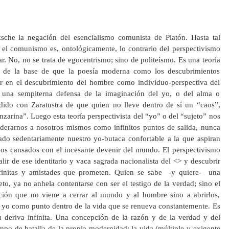
zsche la negación del esencialismo comunista de Platón. Hasta tal
el comunismo es, ontológicamente, lo contrario del perspectivismo
r. No, no se trata de egocentrismo; sino de politeísmo. Es una teoría
os de la base de que la poesía moderna como los descubrimientos
r en el descubrimiento del hombre como individuo-perspectiva del
 una sempiterna defensa de la imaginación del yo, o del alma o
ndido con Zaratustra de que quien no lleve dentro de sí un “caos”,
zarina”. Luego esta teoría perspectivista del “yo” o del “sujeto” nos
iderarnos a nosotros mismos como infinitos puntos de salida, nunca
do sedentariamente nuestro yo-butaca confortable a la que aspiran
icos cansados con el incesante devenir del mundo. El perspectivismo
lir de ese identitario y vaca sagrada nacionalista del <
> y descubrir
nfinitas y amistades que prometen. Quien se sabe -y quiere- una
to, ya no anhela contentarse con ser el testigo de la verdad; sino el
ión que no viene a cerrar al mundo y al hombre sino a abrirlos,
l yo como punto dentro de la vida que se renueva constantemente. Es
 deriva infinita. Una concepción de la razón y de la verdad y del
po de batalla de la propia modernidad: la vida (múltiple y exigente