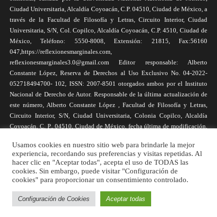
Ciudad Universitaria, Alcaldía Coyoacán, C.P. 04510, Ciudad de México, a
través de la Facultad de Filosofía y Letras, Circuito Interior, Ciudad
Universitaria, S/N, Col. Copilco, Alcaldía Coyoacán, C.P. 4510, Ciudad de
México, Teléfono: 5550-8008, Extensión: 21815, Fax:56160
047,https://reflexionesmarginales.com,
reflexionesmarginales3.0@gmail.com Editor responsable: Alberto
Constante López, Reserva de Derechos al Uso Exclusivo No. 04-2022-
052718494700- 102, ISSN: 2007-8501 otorgados ambos por el Instituto
Nacional de Derecho de Autor. Responsable de la última actualización de
este número, Alberto Constante López , Facultad de Filosofía y Letras,
Circuito Interior, S/N, Ciudad Universitaria, Colonia Copilco, Alcaldía
Coyoacán, C. P., 04510, Ciudad de México, fecha última de modificación,
1 de abril de 2025. Las opiniones expresadas por los autores no
Usamos cookies en nuestro sitio web para brindarle la mejor
necesariamente reflejan la postura de la revista, ni de Universidad Nacional
experiencia, recordando sus preferencias y visitas repetidas. Al
Autónoma de México. Los autores son responsables de los contenidos de
hacer clic en "Aceptar todas", acepta el uso de TODAS las
sus artículos. Se autoriza la reproducción total o parcial de los textos aquí
cookies. Sin embargo, puede visitar "Configuración de
publicados siempre y cuando se cite la fuente completa y la dirección
cookies" para proporcionar un consentimiento controlado.
electrónica de la publicación.
Configuración de Cookies
Aceptar todas