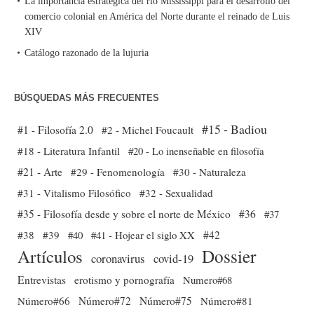
La importancia estratégica del río Mississippi para el desarrollo del
comercio colonial en América del Norte durante el reinado de Luis
XIV
Catálogo razonado de la lujuria
BÚSQUEDAS MÁS FRECUENTES
#15 - Badiou
#1 - Filosofía 2.0
#2 - Michel Foucault
#18 - Literatura Infantil
#20 - Lo inenseñable en filosofía
#21 - Arte
#29 - Fenomenología
#30 - Naturaleza
#31 - Vitalismo Filosófico
#32 - Sexualidad
#35 - Filosofía desde y sobre el norte de México
#36
#37
#38
#39
#40
#41 - Hojear el siglo XX
#42
Dossier
Artículos
coronavirus
covid-19
Entrevistas
erotismo y pornografía
Numero#68
Número#66
Número#72
Número#75
Número#81