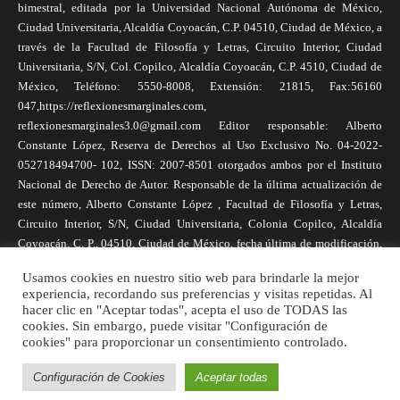
bimestral, editada por la Universidad Nacional Autónoma de México,
Ciudad Universitaria, Alcaldía Coyoacán, C.P. 04510, Ciudad de México, a
través de la Facultad de Filosofía y Letras, Circuito Interior, Ciudad
Universitaria, S/N, Col. Copilco, Alcaldía Coyoacán, C.P. 4510, Ciudad de
México, Teléfono: 5550-8008, Extensión: 21815, Fax:56160
047,https://reflexionesmarginales.com,
reflexionesmarginales3.0@gmail.com Editor responsable: Alberto
Constante López, Reserva de Derechos al Uso Exclusivo No. 04-2022-
052718494700- 102, ISSN: 2007-8501 otorgados ambos por el Instituto
Nacional de Derecho de Autor. Responsable de la última actualización de
este número, Alberto Constante López , Facultad de Filosofía y Letras,
Circuito Interior, S/N, Ciudad Universitaria, Colonia Copilco, Alcaldía
Coyoacán, C. P., 04510, Ciudad de México, fecha última de modificación,
1 de abril de 2025. Las opiniones expresadas por los autores no
Usamos cookies en nuestro sitio web para brindarle la mejor
necesariamente reflejan la postura de la revista, ni de Universidad Nacional
experiencia, recordando sus preferencias y visitas repetidas. Al
Autónoma de México. Los autores son responsables de los contenidos de
hacer clic en "Aceptar todas", acepta el uso de TODAS las
sus artículos. Se autoriza la reproducción total o parcial de los textos aquí
cookies. Sin embargo, puede visitar "Configuración de
publicados siempre y cuando se cite la fuente completa y la dirección
cookies" para proporcionar un consentimiento controlado.
electrónica de la publicación.
Configuración de Cookies
Aceptar todas