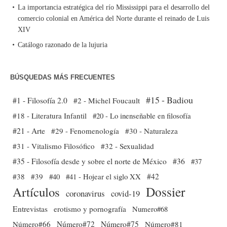
La importancia estratégica del río Mississippi para el desarrollo del
comercio colonial en América del Norte durante el reinado de Luis
XIV
Catálogo razonado de la lujuria
BÚSQUEDAS MÁS FRECUENTES
#15 - Badiou
#1 - Filosofía 2.0
#2 - Michel Foucault
#18 - Literatura Infantil
#20 - Lo inenseñable en filosofía
#21 - Arte
#29 - Fenomenología
#30 - Naturaleza
#31 - Vitalismo Filosófico
#32 - Sexualidad
#35 - Filosofía desde y sobre el norte de México
#36
#37
#38
#39
#40
#41 - Hojear el siglo XX
#42
Dossier
Artículos
coronavirus
covid-19
Entrevistas
erotismo y pornografía
Numero#68
Número#66
Número#72
Número#75
Número#81