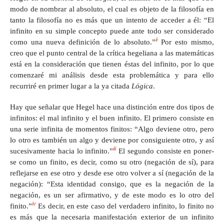
modo de nombrar al absoluto, el cual es objeto de la filosofía en
tanto la filosofía no es más que un intento de acceder a él: “El
infinito en su simple concepto puede ante todo ser considerado
ii
como una nueva definición de lo absoluto.”
Por esto mismo,
creo que el punto central de la crítica hegeliana a las matemáticas
está en la consideración que tienen éstas del infinito, por lo que
comenzaré mi análisis desde esta problemática y para ello
recurriré en primer lugar a la ya citada
Lógica
.
Hay que señalar que Hegel hace una distinción entre dos tipos de
infinitos: el mal infinito y el buen infinito. El primero consiste en
una serie infinita de momentos finitos: “Algo deviene otro, pero
lo otro es también un algo y deviene por consiguiente otro, y así
iii
sucesivamente hacia lo infinito.”
El segundo consiste en poner-
se como un finito, es decir, como su otro (negación de sí), para
reflejarse en ese otro y desde ese otro volver a sí (negación de la
negación): “Esta identidad consigo, que es la negación de la
negación, es un ser afirmativo, y de este modo es lo otro del
iv
finito.”
Es decir, en este caso del verdadero infinito, lo finito no
es más que la necesaria manifestación exterior de un infinito