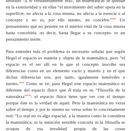
absoluto –a lo verdaderamente real-, las matemáticas se quedan
en la exterioridad y en ellas “el movimiento del saber opera en la
superficie, no afecta a la cosa misma, no afecta a la esencia o al
xix
concepto y no es, por ello mismo, un concebir.”
Un
pensamiento que no penetre en el interior vital de la cosa misma
hasta concebirla -es decir, hasta llegar a su concepto- es un
pensamiento inerte.
Para entender más el problema es necesario señalar que según
Hegel el espacio es materia y objeto de la matemática, pero “el
espacio es el ser allí en lo que el concepto inscribe sus
diferencias como en un elemento vacío y muerto y en el que
dichas diferencias son, por tanto, igualmente inmóviles e
xx
inertes.”
Como se ve, para Hegel este espacio matemático es
diferente del espacio físico que él trata en su “Filosofía de la
xxi
naturaleza”
: el espacio físico tiene que ver con el tiempo
porque éste es la verdad de aquel. Pero la matemática no versa
sobre el tiempo y por lo mismo no versa sobre lo concretamente
real: “Lo real no es algo espacial, a la manera como lo considera
la matemática; ni la intuición sensible concreta ni la filosofía se
ocupan de esa irrealidad propia de las cosas