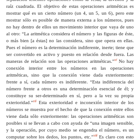
raíz cuadrada. El objetivo de estas operaciones aritméticas es
mostrar qué es un cierto número (un 4, un 5, un 6), pero este
mostrar sólo es posible de manera externa a los números, pues
no hay dentro de ellos un movimiento interior que vaya de uno
al otro: “La aritmética considera el número y las figuras de éste,
o más bien [a éstas] no las considera, sino que opera en ellas.
Pues el número es la determinación indiferente, inerte; tiene que
ser convertido en activo y puesto en relación desde fuera. Las
vi
maneras de relación son las operaciones aritméticas.”
No hay
conexión interior entre los números en las operaciones
aritméticas, sino que la conexión viene dada exteriormente:
frente a sí, cada número es indiferente. “Esta indiferencia del
número frente a otros es una determinación esencial de él; y
constituye su ser-determinado en sí, pero a la vez su propia
vii
exterioridad.”
Esta exterioridad e inconexión interior de los
números se muestra por el hecho de que la conexión entre ellos
viene dada sólo exteriormente: las operaciones aritméticas son
posibles si se llevan a cabo con ayuda de “una imagen sensible,
y la operación, por cuyo medio se engendra el número, es un
viii
computar sobre los dedos, los puntos, etc.”
Es claro con esto