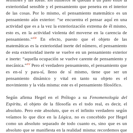
sensibles y las Ideas: los números se quedan a un paso entre la
exterioridad sensible y el pensamiento que penetra en el interior
de las cosas. Por lo mismo, el pensamiento matemático es un
pensamiento aún exterior: “se encuentra el pensar aquí en una
actividad que es a la vez la exteriorización extrema de él mismo,
esto es, en la actividad violenta del moverse en la carencia de
xiv
pensamiento.”
En efecto, puesto que el objeto de las
matemáticas es la exterioridad inerte del número, el pensamiento
de esta exterioridad inerte se vuelve en un pensamiento exterior
e inerte: “aquella ocupación se vuelve carente de pensamiento y
xv
mecánica.”
Pero el verdadero pensamiento, el pensamiento que
es en-sí y para-sí, lleno de sí mismo, tiene que ser un
pensamiento dinámico y vital en tanto su objeto es el
movimiento y la vida misma: este es el pensamiento filosófico.
Según afirma Hegel en el Prólogo a su
Fenomenología del
Espíritu
, el objeto de la filosofía es el todo real, es decir, el
absoluto. Pero este absoluto, que es el infinito verdadero según
veíamos lo que dice en la
Lógica
, no es concebido por Hegel
como un absoluto separado de todo cuanto es, sino que es un
absoluto que se manifiesta en la realidad misma: recordemos que