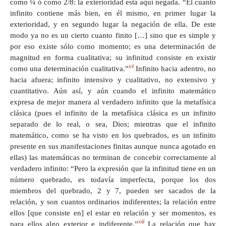
como ¼ ó como 2/8: la exterioridad está aquí negada. “El cuanto
infinito contiene más bien, en él mismo, en primer lugar la
exterioridad, y en segundo lugar la negación de ella. De este
modo ya no es un cierto cuanto finito […] sino que es simple y
por eso existe sólo como momento; es una determinación de
magnitud en forma cualitativa; su infinitud consiste en existir
xii
como una determinación cualitativa.”
Infinito hacia adentro, no
hacia afuera; infinito intensivo y cualitativo, no extensivo y
cuantitativo. Aún así, y aún cuando el infinito matemático
expresa de mejor manera al verdadero infinito que la metafísica
clásica (pues el infinito de la metafísica clásica es un infinito
separado de lo real, o sea, Dios; mientras que el infinito
matemático, como se ha visto en los quebrados, es un infinito
presente en sus manifestaciones finitas aunque nunca agotado en
ellas) las matemáticas no terminan de concebir correctamente al
verdadero infinito: “Pero la expresión que la infinitud tiene en un
número quebrado, es todavía imperfecta, porque los dos
miembros del quebrado, 2 y 7, pueden ser sacados de la
relación, y son cuantos ordinarios indiferentes; la relación entre
ellos [que consiste en] el estar en relación y ser momentos, es
xiii
para ellos algo exterior e indiferente.”
La relación que hay