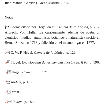
Juan Manuel Garrido], Arena,Madrid, 2005.
Notas
i
 Poema citado por Hegel en su
Ciencia de la Lógica
, p. 202.
Albrecht Von Haller fue curiosamente, además de poeta, un
científico (médico, anatomista, botánico y naturalista) nacido en
Berna, Suiza, en 1718 y fallecido en el mismo lugar en 1777.
ii
 G. W. F. Hegel,
Ciencia de la Lógica
, p. 121.
iii
 Hegel,
Enciclopedia de las ciencias filosóficas
, § 93, p. 196.
iv
 Hegel,
Ciencia…
, p. 121.
v

Ibidem
, p. 182.
vi

Idem
.
vii

Ibidem
, p. 181.