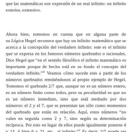
que las matemáticas son expresión de un mal infinito: un infinito
exterior, extensivo.
Ahora bien, tomemos en cuenta que en alguna parte de
su
Lógica
Hegel reconoce que hay un infinito matemático que se
acerca a la concepción del verdadero infinito: este es el infinito
que se expresa en los famosos números quebrados o racionales.
Dice Hegel que “en el sentido filosófico el infinito matemático es
importante porque de hecho está en su fondo el concepto del
ix
verdadero infinito.”
Veamos cómo sucede esto a partir de los
números quebrados remitiéndonos al propio ejemplo de Hegel.
Tomemos el quebrado 2/7 que, aunque no es un número entero,
es un número finito como todos, pero su peculiaridad es que no
es un número inmediato, sino que está mediado por dos
números: el 2 y el 7, que se presentan tan sólo como momentos
del quebrado que están en relación. Aquí, estos números “no
valen en seguida como 2 y 7, sino según su determinación
recíproca. Por esto en lugar de ellos puede igualmente ponerse 4
x
y 14, ó bien 6 y 21, etc., al infinito.”
Es decir, 2/7 puede ser