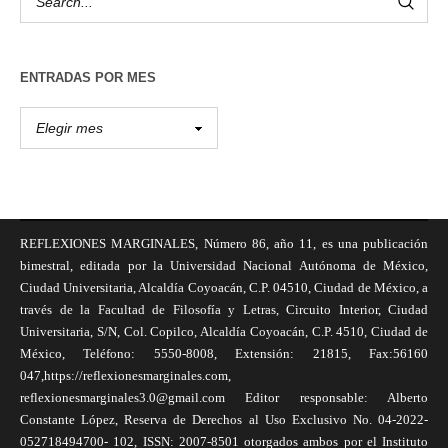
ENTRADAS POR MES
REFLEXIONES MARGINALES, Número 86, año 11, es una publicación
bimestral, editada por la Universidad Nacional Autónoma de México,
Ciudad Universitaria, Alcaldía Coyoacán, C.P. 04510, Ciudad de México, a
través de la Facultad de Filosofía y Letras, Circuito Interior, Ciudad
Universitaria, S/N, Col. Copilco, Alcaldía Coyoacán, C.P. 4510, Ciudad de
México, Teléfono: 5550-8008, Extensión: 21815, Fax:56160
047,https://reflexionesmarginales.com,
reflexionesmarginales3.0@gmail.com Editor responsable: Alberto
Constante López, Reserva de Derechos al Uso Exclusivo No. 04-2022-
052718494700- 102, ISSN: 2007-8501 otorgados ambos por el Instituto