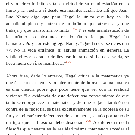
el verdadero infinito es tal en virtud de su manifestación en lo
finito y la vuelta a sí desde esa manifestación. De allí que Jean-
Luc Nancy diga que para Hegel lo único que hay es “la
actualidad plena y entera de lo infinito que atraviesa y que
xvi
trabaja y que transforma lo finito.”
Y es esta manifestación de
lo infinito –o absoluto- en lo finito lo que Hegel ha
llamado
vida
y por esto agrega Nancy: “Que la cosa se dé es una
<
>. No la vida orgánica, ni alguna animación en general. La
vitalidad es el carácter de llevarse fuera de sí. La cosa se da, se
xvii
lleva fuera de sí, se manifiesta.”
Ahora bien, dado lo anterior, Hegel critica a la matemática ya
que ésta no da cuenta verdaderamente de lo real. La matemática
es una ciencia pobre que poco tiene que ver con la realidad
viviente: “La evidencia de este defectuoso conocimiento de que
tanto se enorgullece la matemática y del que se jacta también en
contra de la filosofía, se basa exclusivamente en la pobreza de su
fin y en el carácter defectuoso de su materia, siendo por tanto de
xviii
un tipo que la filosofía debe desdeñar.”
A diferencia de la
filosofía que penetra en la realidad misma intentando acceder al