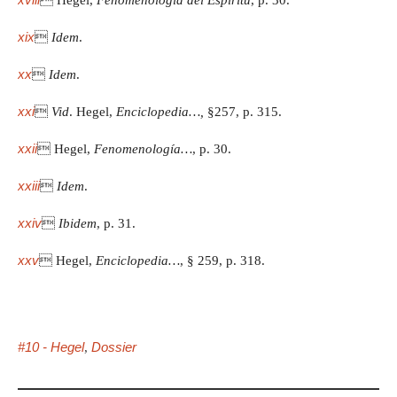
xix

Idem
.
xx

Idem
.
xxi

Vid
. Hegel,
Enciclopedia…,
§257, p. 315.
xxii
 Hegel,
Fenomenología…
, p. 30.
xxiii

Idem
.
xxiv

Ibidem
, p. 31.
xxv
 Hegel,
Enciclopedia…
, § 259, p. 318.
#10 - Hegel
Dossier
,