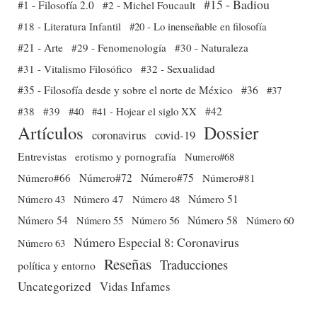
#15 - Badiou
#1 - Filosofía 2.0
#2 - Michel Foucault
#18 - Literatura Infantil
#20 - Lo inenseñable en filosofía
#21 - Arte
#29 - Fenomenología
#30 - Naturaleza
#31 - Vitalismo Filosófico
#32 - Sexualidad
#35 - Filosofía desde y sobre el norte de México
#36
#37
#38
#39
#40
#41 - Hojear el siglo XX
#42
Dossier
Artículos
coronavirus
covid-19
Entrevistas
erotismo y pornografía
Numero#68
Número#66
Número#72
Número#75
Número#81
Número 51
Número 43
Número 47
Número 48
Número 54
Número 56
Número 58
Número 60
Número 55
Número Especial 8: Coronavirus
Número 63
Reseñas
Traducciones
política y entorno
Uncategorized
Vidas Infames