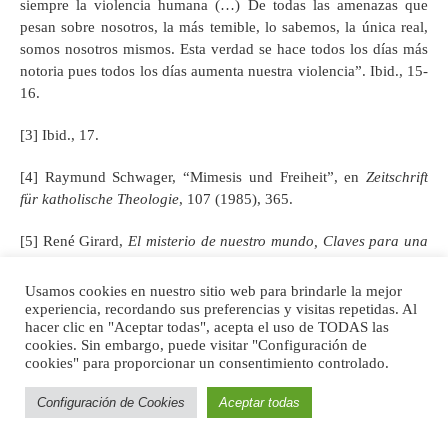
siempre la violencia humana (…) De todas las amenazas que
pesan sobre nosotros, la más temible, lo sabemos, la única real,
somos nosotros mismos. Esta verdad se hace todos los días más
notoria pues todos los días aumenta nuestra violencia”. Ibid., 15-
16.
[3] Ibid., 17.
[4] Raymund Schwager, “Mimesis und Freiheit”, en
Zeitschrift
für katholische Theologie
, 107 (1985), 365.
[5] René Girard,
El misterio de nuestro mundo, Claves para una
interpretación antropológica
, Tr. Alfonso Ortiz, Salamanca,
Sígueme, 1982, 103.
Usamos cookies en nuestro sitio web para brindarle la mejor
experiencia, recordando sus preferencias y visitas repetidas. Al
hacer clic en "Aceptar todas", acepta el uso de TODAS las
[6] Ibídem., 104.
cookies. Sin embargo, puede visitar "Configuración de
cookies" para proporcionar un consentimiento controlado.
[7] Ibídem., 105.
Configuración de Cookies
Aceptar todas
[8]
Ídem
.