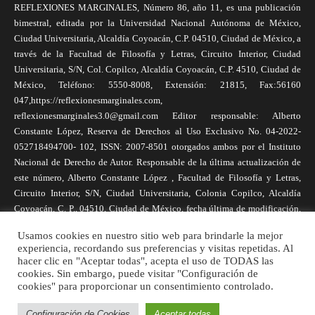
REFLEXIONES MARGINALES, Número 86, año 11, es una publicación
bimestral, editada por la Universidad Nacional Autónoma de México,
Ciudad Universitaria, Alcaldía Coyoacán, C.P. 04510, Ciudad de México, a
través de la Facultad de Filosofía y Letras, Circuito Interior, Ciudad
Universitaria, S/N, Col. Copilco, Alcaldía Coyoacán, C.P. 4510, Ciudad de
México, Teléfono: 5550-8008, Extensión: 21815, Fax:56160
047,https://reflexionesmarginales.com,
reflexionesmarginales3.0@gmail.com Editor responsable: Alberto
Constante López, Reserva de Derechos al Uso Exclusivo No. 04-2022-
052718494700- 102, ISSN: 2007-8501 otorgados ambos por el Instituto
Nacional de Derecho de Autor. Responsable de la última actualización de
este número, Alberto Constante López , Facultad de Filosofía y Letras,
Circuito Interior, S/N, Ciudad Universitaria, Colonia Copilco, Alcaldía
Coyoacán, C. P., 04510, Ciudad de México, fecha última de modificación,
1 de abril de 2025. Las opiniones expresadas por los autores no
Usamos cookies en nuestro sitio web para brindarle la mejor
necesariamente reflejan la postura de la revista, ni de Universidad Nacional
experiencia, recordando sus preferencias y visitas repetidas. Al
Autónoma de México. Los autores son responsables de los contenidos de
hacer clic en "Aceptar todas", acepta el uso de TODAS las
sus artículos. Se autoriza la reproducción total o parcial de los textos aquí
cookies. Sin embargo, puede visitar "Configuración de
publicados siempre y cuando se cite la fuente completa y la dirección
cookies" para proporcionar un consentimiento controlado.
electrónica de la publicación.
Configuración de Cookies
Aceptar todas