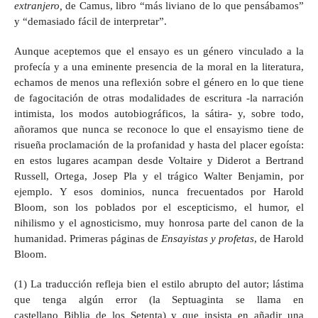
extranjero,
de Camus, libro “más liviano de lo que pensábamos”
y “demasiado fácil de interpretar”.
Aunque aceptemos que el ensayo es un género vinculado a la
profecía y a una eminente presencia de la moral en la literatura,
echamos de menos una reflexión sobre el género en lo que tiene
de fagocitación de otras modalidades de escritura -la narración
intimista, los modos autobiográficos, la sátira- y, sobre todo,
añoramos que nunca se reconoce lo que el ensayismo tiene de
risueña proclamación de la profanidad y hasta del placer egoísta:
en estos lugares acampan desde Voltaire y Diderot a Bertrand
Russell, Ortega, Josep Pla y el trágico Walter Benjamin, por
ejemplo. Y esos dominios, nunca frecuentados por Harold
Bloom, son los poblados por el escepticismo, el humor, el
nihilismo y el agnosticismo, muy honrosa parte del canon de la
humanidad. Primeras páginas de
Ensayistas y profetas
, de Harold
Bloom.
(1) La traducción refleja bien el estilo abrupto del autor; lástima
que tenga algún error (la Septuaginta se llama en
castellano Biblia de los Setenta) y que insista en añadir una