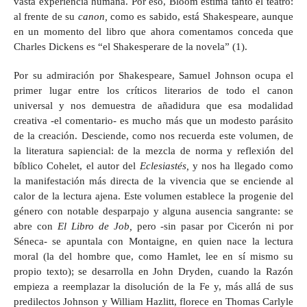
vasta experiencia humana. Por eso, Bloom estima tanto el teatro:
al frente de su
canon,
como es sabido, está Shakespeare, aunque
en un momento del libro que ahora comentamos conceda que
Charles Dickens es “el Shakesperare de la novela” (1).
Por su admiración por Shakespeare, Samuel Johnson ocupa el
primer lugar entre los críticos literarios de todo el canon
universal y nos demuestra de añadidura que esa modalidad
creativa -el comentario- es mucho más que un modesto parásito
de la creación. Desciende, como nos recuerda este volumen, de
la literatura sapiencial: de la mezcla de norma y reflexión del
bíblico Cohelet, el autor del
Eclesiastés,
y nos ha llegado como
la manifestación más directa de la vivencia que se enciende al
calor de la lectura ajena. Este volumen establece la progenie del
género con notable desparpajo y alguna ausencia sangrante: se
abre con
El Libro de Job,
pero -sin pasar por Cicerón ni por
Séneca- se apuntala con Montaigne, en quien nace la lectura
moral (la del hombre que, como Hamlet, lee en sí mismo su
propio texto); se desarrolla en John Dryden, cuando la Razón
empieza a reemplazar la disolución de la Fe y, más allá de sus
predilectos Johnson y William Hazlitt, florece en Thomas Carlyle