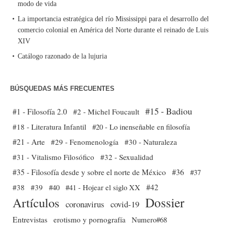
modo de vida
La importancia estratégica del río Mississippi para el desarrollo del
comercio colonial en América del Norte durante el reinado de Luis
XIV
Catálogo razonado de la lujuria
BÚSQUEDAS MÁS FRECUENTES
#15 - Badiou
#1 - Filosofía 2.0
#2 - Michel Foucault
#18 - Literatura Infantil
#20 - Lo inenseñable en filosofía
#21 - Arte
#29 - Fenomenología
#30 - Naturaleza
#31 - Vitalismo Filosófico
#32 - Sexualidad
#35 - Filosofía desde y sobre el norte de México
#36
#37
#38
#39
#40
#41 - Hojear el siglo XX
#42
Dossier
Artículos
coronavirus
covid-19
Entrevistas
erotismo y pornografía
Numero#68