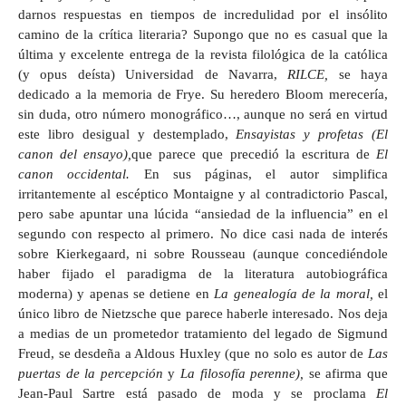
darnos respuestas en tiempos de incredulidad por el insólito
camino de la crítica literaria? Supongo que no es casual que la
última y excelente entrega de la revista filológica de la católica
(y opus deísta) Universidad de Navarra,
RILCE,
se haya
dedicado a la memoria de Frye. Su heredero Bloom merecería,
sin duda, otro número monográfico…, aunque no será en virtud
este libro desigual y destemplado,
Ensayistas y profetas (El
canon del ensayo),
que parece que precedió la escritura de
El
canon occidental.
En sus páginas, el autor simplifica
irritantemente al escéptico Montaigne y al contradictorio Pascal,
pero sabe apuntar una lúcida “ansiedad de la influencia” en el
segundo con respecto al primero. No dice casi nada de interés
sobre Kierkegaard, ni sobre Rousseau (aunque concediéndole
haber fijado el paradigma de la literatura autobiográfica
moderna) y apenas se detiene en
La genealogía de la moral,
el
único libro de Nietzsche que parece haberle interesado. Nos deja
a medias de un prometedor tratamiento del legado de Sigmund
Freud, se desdeña a Aldous Huxley (que no solo es autor de
Las
puertas de la percepción
y
La filosofía perenne),
se afirma que
Jean-Paul Sartre está pasado de moda y se proclama
El