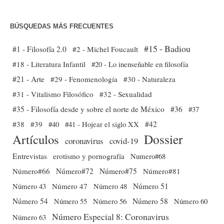
BÚSQUEDAS MÁS FRECUENTES
#15 - Badiou
#1 - Filosofía 2.0
#2 - Michel Foucault
#18 - Literatura Infantil
#20 - Lo inenseñable en filosofía
#21 - Arte
#29 - Fenomenología
#30 - Naturaleza
#31 - Vitalismo Filosófico
#32 - Sexualidad
#35 - Filosofía desde y sobre el norte de México
#36
#37
#38
#39
#40
#41 - Hojear el siglo XX
#42
Dossier
Artículos
coronavirus
covid-19
Entrevistas
erotismo y pornografía
Numero#68
Número#66
Número#72
Número#75
Número#81
Número 51
Número 43
Número 47
Número 48
Número 54
Número 56
Número 58
Número 60
Número 55
Número Especial 8: Coronavirus
Número 63