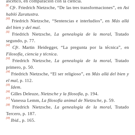
ascético, en comparación con la ciencia.
[9]
Cfr
. Friedrich Nietzsche, “De las tres transformaciones”, en
Así
habló Zaratustra.
[10]
Friedrich Nietzsche, “Sentencias e interludios”, en
Más allá
del bien y del mal
.
[11]
Friedrich Nietzsche,
La genealogía de la moral
, Tratado
segundo, p. 77.
[12]
Cfr
. Martin Heidegger, “La pregunta por la técnica”, en
Filosofía, ciencia y técnica
.
[13]
Friedrich Nietzsche,
La genealogía de la moral
, Tratado
primero, p. 50.
[14]
Friedrich Nietzsche, “El ser religioso”, en
Más allá del bien y
el mal
, p. 112.
[15]
Idem
.
[16]
Gilles Deleuze,
Nietzsche y la filosofía
, p. 194.
[17]
Vanessa Lemm,
La filosofía animal de Nietzsche
, p. 59.
[18]
Friedrich Nietzsche,
La genealogía de la moral
, Tratado
Tercero, p. 187.
[19]
Ibid
., p. 165.