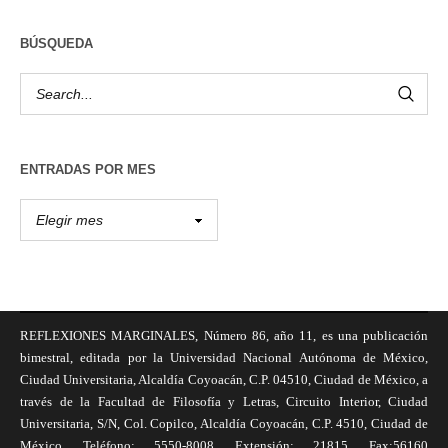
BÚSQUEDA
ENTRADAS POR MES
REFLEXIONES MARGINALES, Número 86, año 11, es una publicación
bimestral, editada por la Universidad Nacional Autónoma de México,
Ciudad Universitaria, Alcaldía Coyoacán, C.P. 04510, Ciudad de México, a
través de la Facultad de Filosofía y Letras, Circuito Interior, Ciudad
Universitaria, S/N, Col. Copilco, Alcaldía Coyoacán, C.P. 4510, Ciudad de
México, Teléfono: 5550-8008, Extensión: 21815, Fax:56160