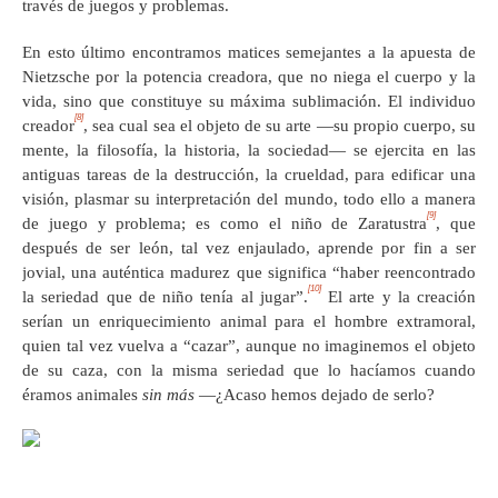
través de juegos y problemas.
En esto último encontramos matices semejantes a la apuesta de
Nietzsche por la potencia creadora, que no niega el cuerpo y la
vida, sino que constituye su máxima sublimación. El individuo
[8]
creador
, sea cual sea el objeto de su arte —su propio cuerpo, su
mente, la filosofía, la historia, la sociedad— se ejercita en las
antiguas tareas de la destrucción, la crueldad, para edificar una
visión, plasmar su interpretación del mundo, todo ello a manera
[9]
de juego y problema; es como el niño de Zaratustra
, que
después de ser león, tal vez enjaulado, aprende por fin a ser
jovial, una auténtica madurez que significa “haber reencontrado
[10]
la seriedad que de niño tenía al jugar”.
El arte y la creación
serían un enriquecimiento animal para el hombre extramoral,
quien tal vez vuelva a “cazar”, aunque no imaginemos el objeto
de su caza, con la misma seriedad que lo hacíamos cuando
éramos animales
sin más
—¿Acaso hemos dejado de serlo?