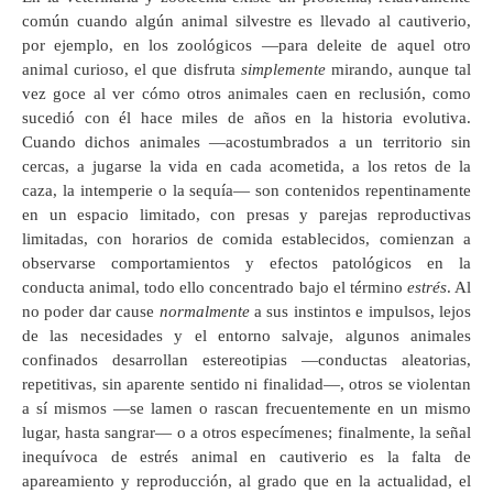
común cuando algún animal silvestre es llevado al cautiverio,
por ejemplo, en los zoológicos —para deleite de aquel otro
animal curioso, el que disfruta
simplemente
mirando, aunque tal
vez goce al ver cómo otros animales caen en reclusión, como
sucedió con él hace miles de años en la historia evolutiva.
Cuando dichos animales —acostumbrados a un territorio sin
cercas, a jugarse la vida en cada acometida, a los retos de la
caza, la intemperie o la sequía— son contenidos repentinamente
en un espacio limitado, con presas y parejas reproductivas
limitadas, con horarios de comida establecidos, comienzan a
observarse comportamientos y efectos patológicos en la
conducta animal, todo ello concentrado bajo el término
estrés
. Al
no poder dar cause
normalmente
a sus instintos e impulsos, lejos
de las necesidades y el entorno salvaje, algunos animales
confinados desarrollan estereotipias —conductas aleatorias,
repetitivas, sin aparente sentido ni finalidad—, otros se violentan
a sí mismos —se lamen o rascan frecuentemente en un mismo
lugar, hasta sangrar— o a otros especímenes; finalmente, la señal
inequívoca de estrés animal en cautiverio es la falta de
apareamiento y reproducción, al grado que en la actualidad, el