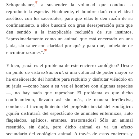
[3]
Schopenhauer,
a suspender la voluntad que conduce a
reproducir la especie. Finalmente, el hombre dará con el ideal
ascético, con los sacerdotes, para que ellos le den razón de su
confinamiento, a ellos buscará con gran desesperación para que
den sentido a la inexplicable reclusión de sus instintos,
“aproximadamente como un animal que está encerrado en una
jaula, sin saber con claridad por qué y para qué, anhelante de
[4]
encontrar razones”.
Y bien, ¿cuál es el problema de este encierro zoológico? Desde
un punto de vista
extramoral
, si una voluntad de poder mayor se
ha enseñoreado del hombre para recluirlo y disfrutar viéndolo en
su jaula —como hace a su vez el hombre con algunas especies
—, no hay nada que reprochar. El problema es que dicho
confinamiento, llevado así sin más, de manera irreflexiva,
conduce al incumplimiento del propósito inicial del zoológico:
¿quién disfrutaría del espectáculo de animales enfermizos, auto
flagelados, apáticos, errantes, trastornados? Sólo un animal
resentido, sin duda, pero dicho animal es ya un efecto
secundario del zoológico animal. A través de estos encierros y