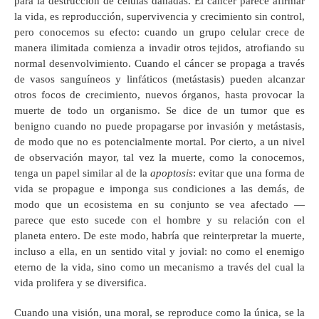
para la destrucción de células dañadas. El cáncer parece afirmar
la vida, es reproducción, supervivencia y crecimiento sin control,
pero conocemos su efecto: cuando un grupo celular crece de
manera ilimitada comienza a invadir otros tejidos, atrofiando su
normal desenvolvimiento. Cuando el cáncer se propaga a través
de vasos sanguíneos y linfáticos (metástasis) pueden alcanzar
otros focos de crecimiento, nuevos órganos, hasta provocar la
muerte de todo un organismo. Se dice de un tumor que es
benigno cuando no puede propagarse por invasión y metástasis,
de modo que no es potencialmente mortal. Por cierto, a un nivel
de observación mayor, tal vez la muerte, como la conocemos,
tenga un papel similar al de la
apoptosis
: evitar que una forma de
vida se propague e imponga sus condiciones a las demás, de
modo que un ecosistema en su conjunto se vea afectado —
parece que esto sucede con el hombre y su relación con el
planeta entero. De este modo, habría que reinterpretar la muerte,
incluso a ella, en un sentido vital y jovial: no como el enemigo
eterno de la vida, sino como un mecanismo a través del cual la
vida prolifera y se diversifica.
Cuando una visión, una moral, se reproduce como la única, se la