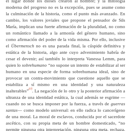
el lugar donde los dioses crearon al hombre; y la mitología
moderna del progreso no es la excepción, pues se asume como
la culminación de la historia, como el punto más avanzado. En
cambio, los valores joviales que propone el pensador de Sils
María, implican una fuerte afirmación de la pluralidad, no como
un romántico llamado a la armonía del género humano, sino
como afirmación del poder de la vida misma. Por ello, inclusive
el
Übermensch
no es una parada final, la cúspide definitiva y
estática de la historia, algo ante cuyo advenimiento habría de
cesar el devenir; así también lo interpreta Vanessa Lemm, para
quien lo
sobrehumano
“no supone un intento de estabilizar al ser
humano en una especie de forma sobrehumana ideal, sino de
provocar un contra-movimiento que cuestione aquello que se
estabiliza a sí mismo en una identidad y una naturaleza
[17]
inalterables”
. La negación de lo otro y la posterior afirmación a
ultranza de una identidad estática, la cual además se esgrime —
cuando no se busca imponer por la fuerza, a través de
guerras
santas
— como modelo universal: en ello radica lo cancerígeno
de una moral. La moral de esclavos, conducida por el sacerdote
ascético, con su propia meta de un hombre domesticado, “no
permite ninguna otra interpretación, ninguna otra meta, rechaza,