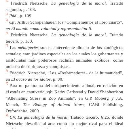
[1]
Friedrich Nietzsche
, La genealogía de la moral
, Tratado
segundo, p. 108.
[2]
Ibid
., p. 109.
[3]
Cfr
. Arthur Schopenhauer, los “Complementos al libro cuarto”,
en El mundo como voluntad y representación II
.
[4]
Friedrich Nietzsche
, La genealogía de la moral
, Tratado
tercero, p. 180.
[5]
Las
ménageries
son el antecedente directo de los zoológicos
actuales; eran jardines especiales en los cuales los gobernantes y
aristócratas más poderosos recluían animales exóticos, como
muestra de su riqueza y conquistas.
[6]
Friedrich Nietzsche, “Los «Reformadores» de la humanidad”,
en
El ocaso de los ídolos
, p. 80.
[7]
Para un panorama del enriquecimiento animal, en relación en
el estrés en cautiverio,
cfr
. Kathy Carlstead y David Shepherdson
“Alleviating Stress in Zoo Animals”, en G.P. Moberg y J.A.
Mench,
The Biology of Animal Stress
, CABI Publishing,
Oxfordshire, 2000.
[8]
Cfr. La genealogía de la moral
, Tratado tercero, § 25, donde
Nietzsche describe al arte como un mejor rival para el ideal