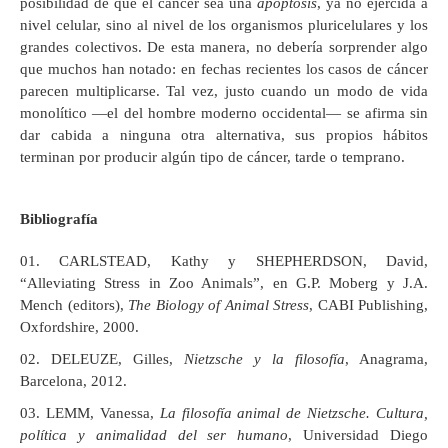
posibilidad de que el cáncer sea una
apoptosis
, ya no ejercida a
nivel celular, sino al nivel de los organismos pluricelulares y los
grandes colectivos. De esta manera, no debería sorprender algo
que muchos han notado: en fechas recientes los casos de cáncer
parecen multiplicarse. Tal vez, justo cuando un modo de vida
monolítico —el del hombre moderno occidental— se afirma sin
dar cabida a ninguna otra alternativa, sus propios hábitos
terminan por producir algún tipo de cáncer, tarde o temprano.
Bibliografía
CARLSTEAD, Kathy y SHEPHERDSON, David,
“Alleviating Stress in Zoo Animals”, en G.P. Moberg y J.A.
Mench (editors),
The Biology of Animal Stress
, CABI Publishing,
Oxfordshire, 2000.
DELEUZE, Gilles,
Nietzsche y la filosofía
, Anagrama,
Barcelona, 2012.
LEMM, Vanessa,
La filosofía animal de Nietzsche. Cultura,
política y animalidad del ser humano
, Universidad Diego