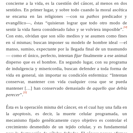
concierne a la vida, es la cuestión del cáncer, al menos en dos
sentidos. En primer lugar, y sobre todo cuando la moral ascética
se encarna en las religiones —con su
pathos
predicador y
evangélico—, éstas “quisieran lograr que todo otro modo de
[14]
sentir la vida fuera considerado falso y se volviera imposible”.
Con esto, olvidan que son sólo medios y se asumen como fines
en sí mismas; buscan imponer su modelo de hombre ideal —el
manso, sumiso, expectante por la llegada final de un trasmundo
— como el único, perfecto, intentan
fijar
finalmente a ese animal
disperso que es el hombre. En segundo lugar, con su programa
de indulgencia y misericordia, buscan defender a toda forma de
vida en general, sin importar su condición enfermiza: “Intentan
conservar, mantener con vida cualquier cosa que se pueda
mantener […] han conservado demasiado de
aquello que debía
[15]
perecer
”.
Ésta es la operación misma del cáncer, en el cual hay una falla en
la
apoptosis
, es decir, la muerte celular programada, un
mecanismo fijado genéticamente cuyo objetivo es controlar el
crecimiento desmedido de un tejido celular, y es fundamental