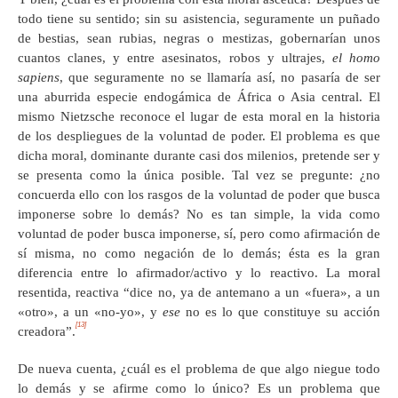
todo tiene su sentido; sin su asistencia, seguramente un puñado
de bestias, sean rubias, negras o mestizas, gobernarían unos
cuantos clanes, y entre asesinatos, robos y ultrajes,
el homo
sapiens
, que seguramente no se llamaría así, no pasaría de ser
una aburrida especie endogámica de África o Asia central. El
mismo Nietzsche reconoce el lugar de esta moral en la historia
de los despliegues de la voluntad de poder. El problema es que
dicha moral, dominante durante casi dos milenios, pretende ser y
se presenta como la única posible. Tal vez se pregunte: ¿no
concuerda ello con los rasgos de la voluntad de poder que busca
imponerse sobre lo demás? No es tan simple, la vida como
voluntad de poder busca imponerse, sí, pero como afirmación de
sí misma, no como negación de lo demás; ésta es la gran
diferencia entre lo afirmador/activo y lo reactivo. La moral
resentida, reactiva “dice no, ya de antemano a un «fuera», a un
«otro», a un «no-yo», y
ese
no es lo que constituye su acción
[13]
creadora”.
De nueva cuenta, ¿cuál es el problema de que algo niegue todo
lo demás y se afirme como lo único? Es un problema que