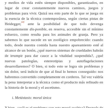
y medios de vida estén siempre disponibles, garantizados, en
lugar de crear constantemente nuevos caminos, juegos y
problemas para vivir. Quizá sea esto parte de lo que se juega en
la esencia de la técnica contemporánea, según ciertas pistas de
[12]
Heidegger,
ante la posibilidad de que todo devenga
constantemente
dis-ponible
, en reserva, accesible sin el mínimo
esfuerzo, como resulta para los animales de granja. Pero ya
sabemos lo que sucede en un zoológico empobrecido: cuando
todo, desde nuestra comida hasta nuestro apareamiento esté al
alcance de un botón, ¿qué nuevos sistemas de crueldades habrán
de irrumpir para dar cauce a la vitalidad suspendida?, ¿qué
nuevas patologías, estereotipias y autoflagelaciones
desarrollaremos? O bien, si todo esto se logra sin problemas y
sin dolor, será indicio de que al final lo hemos conseguido: nos
habremos convertido completamente en corderos. Tal vez valdría
la pena interpretar a la técnica como el producto más refinado en
la historia de la moral y el ascetismo.
i. Metástasis: moral única
Y bien, ¿cuál es el problema con esta moral ascética? Después de