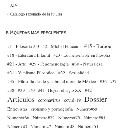
XIV
Catálogo razonado de la lujuria
BÚSQUEDAS MÁS FRECUENTES
#15 - Badiou
#1 - Filosofía 2.0
#2 - Michel Foucault
#18 - Literatura Infantil
#20 - Lo inenseñable en filosofía
#21 - Arte
#29 - Fenomenología
#30 - Naturaleza
#31 - Vitalismo Filosófico
#32 - Sexualidad
#35 - Filosofía desde y sobre el norte de México
#36
#37
#38
#39
#40
#41 - Hojear el siglo XX
#42
Dossier
Artículos
coronavirus
covid-19
Entrevistas
erotismo y pornografía
Numero#68
Número#66
Número#72
Número#75
Número#81
Número 51
Número 43
Número 47
Número 48