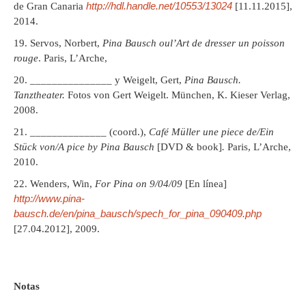
http://hdl.handle.net/10553/13024
de Gran Canaria
[11.11.2015],
2014.
Servos, Norbert,
Pina Bausch oul’Art de dresser un poisson
rouge
. Paris, L’Arche,
_______________ y Weigelt, Gert,
Pina Bausch.
Tanztheater.
Fotos von Gert Weigelt. München, K. Kieser Verlag,
2008.
______________ (coord.),
Café Müller une piece de/Ein
Stück von/A pice by Pina Bausch
[DVD & book]
.
Paris, L’Arche,
2010.
Wenders, Win,
For Pina on 9/04/09
[En línea]
http://www.pina-
bausch.de/en/pina_bausch/spech_for_pina_090409.php
[27.04.2012], 2009.
Notas