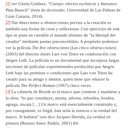
[1]
ver
Gloria Godínez, “Cuerpo: efectos escénicos y literarios:
Pina Bausch” (tesis de doctorado, Universidad de Las Palmas de
Gran Canaria, 2014).
[2]
Dar direcciones u obstrucciones previas a la creación es
también una forma de crear y reflexionar. Con ejercicios de este
tipo se pone en cuestión el manido término de “la libertad del
creador” mediante pautas preconcebidas. A propósito podemos
ver la película
The five obstructions
(
Las cinco obstrucciones
)
(2003) del director danés Lars von Triers en colaboración con
Jørgen Leth. La película es un documental que incorpora largas
secciones de películas experimentales producidas por Jørgen
Leth bajo las premisas o condiciones que Lars von Triers ha
creado para su amigo y mentor, quien tiene que rehacer la
película
The Perfect Human
(1967) cinco veces.
[3]
La cafetería de Borzik es el marco que contiene y mantiene a
la obra: “lo que constituye, monta, adorna, rebordea, bordea,
agrega, encaja […] Un marco está esencialmente construido y,
por consiguiente, es frágil, ésta sería la esencia o la verdad del
marco. Si hubiera” nos dice Jacques Derrida,
La verdad en
pintura
(Buenos Aires: Paidós, 2001) 84.