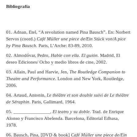
Bibliografía
Adnan, Etel, “A revolution named Pina Bausch”. En: Norbert
Servos (coord.)
Café Müller une piece de/Ein Stück von/A pice
by Pina Bausch.
Paris, L’Arche: 83-89, 2010.
Almodóvar, Pedro,
Hable con ella. El guión.
Madrid, El
deseo Ediciones/ Ocho y medio libros de cine, 2002.
Allain, Paul and Harvie, Jen,
The Routledge Companion to
Theatre and Performance
. London and New York, Routledge,
2006.
Artaud, Antonin,
Le théâtre et son double suivi de Le théâtre
de Séraphin
. Paris, Gallimard, 1964.
_______________,
El teatro y su doble
. Trad. de Enrique
Alonso y Francisco Abelenda. Barcelona, Editorial Edhasa,
1978.
Bausch, Pina, [DVD & book]
Café Müller une piece de/Ein