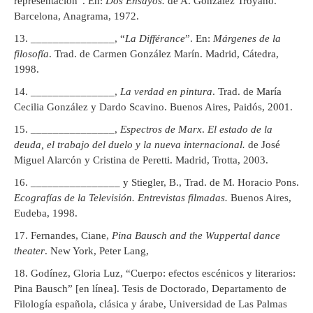
representación”. En:
Dos Ensayos.
de A. González Troyano.
Barcelona, Anagrama, 1972.
_______________, “
La Différance
”. En:
Márgenes de la
filosofía
. Trad. de Carmen González Marín. Madrid, Cátedra,
1998.
_______________,
La verdad en pintura
. Trad. de María
Cecilia González y Dardo Scavino. Buenos Aires, Paidós, 2001.
_______________,
Espectros de Marx
.
El estado de la
deuda, el trabajo del duelo y la nueva internacional.
de José
Miguel Alarcón y Cristina de Peretti. Madrid, Trotta, 2003.
________________ y Stiegler, B., Trad. de M. Horacio Pons.
Ecografías de la Televisión. Entrevistas filmadas.
Buenos Aires,
Eudeba, 1998.
Fernandes, Ciane,
Pina Bausch and the Wuppertal dance
theater
. New York, Peter Lang,
Godínez, Gloria Luz, “Cuerpo: efectos escénicos y literarios:
Pina Bausch” [en línea]. Tesis de Doctorado, Departamento de
Filología española, clásica y árabe, Universidad de Las Palmas