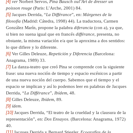
[4]
ver
Norbert Servos,
Pina Bausch oul’Art de dresser un
poisson rouge
(Paris: L’Arche, 2001) 84.
[5]
Jacques Derrida, “
La Différance
”, en:
Márgenes de la
filosofía
(Madrid: Cátedra, 1998) 44). La traductora, Carmen
González Marín, propone la palabra
diferancia
(con a), ya que,
si bien no suena igual que en francés
différance
, presenta, no
obstante, la misma variación e/a que la aproxima a dos sentidos:
lo que difiere y lo diferente.
[6]
Ver Gilles Deleuze,
Repetición y Diferencia
(Barcelona:
Anagrama, 1989) 33.
[7]
La danza-teatro que creó Pina se comprende con la siguiente
frase: una nueva noción de tiempo y espacio escénicos a partir
de una nueva noción del cuerpo. Sabemos que el tiempo y el
espacio se implican y así lo podemos leer en palabras de Jacques
Derrida, “
La Différance
”,
Ibídem
, 48.
[8]
Gilles Deleuze,
Ibídem
, 89.
[9]
ídem
.
[10]
Jacques Derrida, “El teatro de la crueldad y la clausura de la
representación”, en:
Dos Ensayos.
(Barcelona: Anagrama, 1972)
40.
[11]
Jacques Derrida y Bernard Stiegler,
Ecografías de la