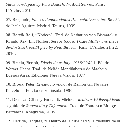
Stück von/A pice by Pina Bausch
. Norbert Servos. Paris,
L’Arche, 2010.
Benjamin, Walter,
Iluminaciones III.
Tentativas sobre Brecht.
de Jesús Aguirre. Madrid, Taurus, 1999.
Borzik Rolf, “Notices”. Trad. de Katharina von Bismarck y
Ronald Kay. En: Norbert Servos (coord.)
Café Müller une piece
de/Ein Stück von/A pice by Pina Bausch.
Paris, L’Arche: 21-22,
2010.
Brecht, Bertolt,
Diario de trabajo 1938/1941
1. Ed. de
Werner Hecht. Trad. de Nélida Mendilaharzu de Machain.
Buenos Aires, Ediciones Nueva Visión, 1977.
Brook, Peter,
El espacio vacío.
de Ramón Gil Novales.
Barcelona, Ediciones Península, 1990.
Deleuze, Gilles y Foucault, Michel,
Theatrum Philosophicum
seguido de
Repetición y Diferencia
. Trad. de Francisco Monge.
Barcelona, Anagrama, 2005.
Derrida, Jacques, “El teatro de la crueldad y la clausura de la