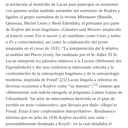
la invitación al domicilio de Lacan para participar en reuniones
con quienes serían también asistentes del seminario de Kojève y
ligados al grupo surrealista de la revista
Minotaure
(Bataille,
Queneau, Michel Leiris y René Etiemble), el préstamo por parte
de Kojève del texto hegeliano «
Glauben und Wissen
» (traducido
al francés como
Foi et savoir
y al castellano como
Creer y saber
o
Fe y conocimient
o), así como la colaboración del joven
psiquiatra en el curso de 1935: “La interpretación del § relativa
al análisis del Placer (
Lust
), fue realizada por el Sr. Adler. El Sr.
Lacan interpretó los párrafos relativos a la Locura (
Wahnsinn
des
Eigendünkels
) y dio una conferencia interesante referida a la
confrontación de la antropología hegeliana y de la antropología
[21]
moderna, inspirada de Freud”.
Lacan llegaría a referirse en
[22]
diversas ocasiones a Kojève como “su maestro”,
estatuto que
célebremente solo habría otorgado al psiquiatra Gaëtan Gatian de
Clérambault. Tal serie de intercambios derivaría en el plan de
escribir un texto colaborativo, que llevaría por título «
Hegel et
Freud. Essai d’une confrontation interprétative
». Roudinesco
informa que en julio de 1936 Kojève escribió una carta –
presumiblemente destinada a Koyré– en la cual detallaba el