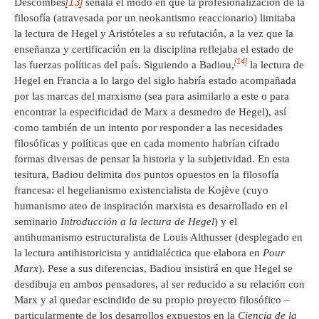
[13]
Descombes
señala el modo en que la profesionalización de la
filosofía (atravesada por un neokantismo reaccionario) limitaba
la lectura de Hegel y Aristóteles a su refutación, a la vez que la
enseñanza y certificación en la disciplina reflejaba el estado de
[14]
las fuerzas políticas del país. Siguiendo a Badiou,
la lectura de
Hegel en Francia a lo largo del siglo habría estado acompañada
por las marcas del marxismo (sea para asimilarlo a este o para
encontrar la especificidad de Marx a desmedro de Hegel), así
como también de un intento por responder a las necesidades
filosóficas y políticas que en cada momento habrían cifrado
formas diversas de pensar la historia y la subjetividad. En esta
tesitura, Badiou delimita dos puntos opuestos en la filosofía
francesa: el hegelianismo existencialista de Kojève (cuyo
humanismo ateo de inspiración marxista es desarrollado en el
seminario
Introducción a la lectura de Hegel
) y el
antihumanismo estructuralista de Louis Althusser (desplegado en
la lectura antihistoricista y antidialéctica que elabora en
Pour
Marx
). Pese a sus diferencias, Badiou insistirá en que Hegel se
desdibuja en ambos pensadores, al ser reducido a su relación con
Marx y al quedar escindido de su propio proyecto filosófico –
particularmente de los desarrollos expuestos en la
Ciencia de la