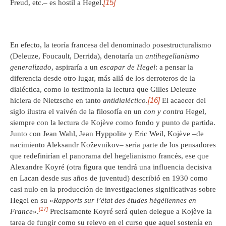
[15]
Freud, etc.– es hostil a Hegel.
En efecto, la teoría francesa del denominado posestructuralismo
(Deleuze, Foucault, Derrida), denotaría un
antihegelianismo
generalizado
, aspiraría a un
escapar de Hegel
: a pensar la
diferencia desde otro lugar, más allá de los derroteros de la
dialéctica, como lo testimonia la lectura que Gilles Deleuze
[16]
hiciera de Nietzsche en tanto
antidialéctico
.
El acaecer del
siglo ilustra el vaivén de la filosofía en un
con y contra
Hegel,
siempre con la lectura de Kojève como fondo y punto de partida.
Junto con Jean Wahl, Jean Hyppolite y Eric Weil, Kojève –de
nacimiento Aleksandr Koževnikov– sería parte de los pensadores
que redefinirían el panorama del hegelianismo francés, ese que
Alexandre Koyré (otra figura que tendrá una influencia decisiva
en Lacan desde sus años de juventud) describió en 1930 como
casi nulo en la producción de investigaciones significativas sobre
Hegel en su «
Rapports sur l’état des études hégéliennes en
[17]
France
».
Precisamente Koyré será quien delegue a Kojève la
tarea de fungir como su relevo en el curso que aquel sostenía en