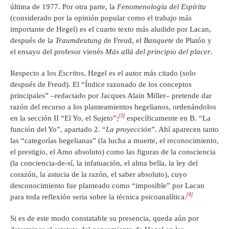
última de 1977. Por otra parte, la
Fenomenología del Espíritu
(considerado por la opinión popular como el trabajo más
importante de Hegel) es el cuarto texto más aludido por Lacan,
después de la
Traumdeutung
de Freud, el
Banquete
de Platón y
el ensayo del profesor vienés
Más allá del principio del placer
.
Respecto a los
Escritos
, Hegel es el autor más citado (solo
después de Freud). El “Índice razonado de los conceptos
principales” –redactado por Jacques Alain Miller– pretende dar
razón del recurso a los planteamientos hegelianos, ordenándolos
[3]
en la sección II “El Yo, el Sujeto”;
específicamente en B. “La
función del Yo”, apartado 2. “
La proyección
”. Ahí aparecen tanto
las “categorías hegelianas” (la lucha a muerte, el reconocimiento,
el prestigio, el Amo absoluto) como las figuras de la consciencia
(la conciencia-de-sí, la infatuación, el alma bella, la ley del
corazón, la astucia de la razón, el saber absoluto), cuyo
desconocimiento fue planteado como “imposible” por Lacan
[4]
para toda reflexión seria sobre la técnica psicoanalítica.
Si es de este modo constatable su presencia, queda aún por