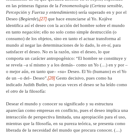
en las primeras figuras de la
Fenomenología
(
Certeza sensible
,
Percepción
y
Fuerza y entendimiento
) sería superado en y por el
[27]
Deseo (
Begierde
),
que hace enunciarse al Yo. Kojève
identifica así el deseo con la acción del hombre sobre el mundo
en tanto
negación
; ello no solo como simple destrucción (o
consumo) de los objetos, sino en tanto el actuar transforma al
mundo al negar las determinaciones de lo dado, lo
en-sí
, para
satisfacer el deseo. No es la razón, sino el deseo, lo que
comporta un carácter antropogénico: “El hombre se constituye y
se revela –a sí mismo y a los demás– como un Yo (…) en y por –
o mejor aún, en tanto que– «su» Deseo. El Yo (humano) es el Yo
[28]
de un –o del– Deseo”.
Gesto decisivo, pues como ha
indicado Judith Butler, no pocas veces el deseo se ha leído como
el
otro
de la filosofía:
Desear el mundo y conocer su significado y su estructura
aparecían como empresas en conflicto, pues el deseo implica una
interacción de perspectiva limitada, una apropiación para el uso,
mientras que la filosofía, en su pureza teórica, se presenta como
liberada de la necesidad del mundo que procura conocer. (…)