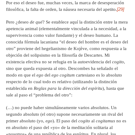
Por eso el deseo fue, muchas veces, la marca de desesperación
[29]
filosófica, la falta de orden, la náusea necesaria del apetito.
Pero ¿deseo
de
qué
? Se establece aquí la distinción entre la mera
apetencia animal (elementalmente vinculada a la necesidad, a la
supervivencia como valor fundante) y el deseo humano. La
conocida fórmula lacaniana “el deseo del hombre es el deseo del
otro” proviene del hegelianismo de Kojève, como respuesta a la
objeción del solipsismo en la filosofía de Descartes. Mi
existencia efectiva no se refugia en la autoevidencia del
cogito
,
sino que queda expuesta al otro. Descombes ha señalado el
modo en que el
ego
del
ego
cogitum
cartesiano es lo absoluto
respecto de lo cual todo es relativo (utilizando la distinción
establecida en
Reglas para la dirección del espíritu
), hasta que
sale al paso el “problema del otro”:
(…) no puede haber simultáneamente varios absolutos. Un
segundo absoluto (el otro) supone necesariamente un rival del
primer absoluto (yo,
ego
). El paso del
cogito
al
cogitamus
no es
en absoluto el paso del «yo» de la meditación solitaria al
«nosotros» de una república de los espíritus. En plural, los