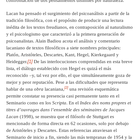
confrontación de dos pensamientos disímiles por naturaleza.
Lacan ha pensado el surgimiento del psicoanálisis a partir de la
tradición filosófica, con el propósito de producir una lectura
inédita de los textos freudianos, en contraposición al naturalismo
y el psicologismo que caracterizó a la primera generación de
psicoanalistas. Alain Badiou acota el análisis y comentario
lacaniano de textos filosóficos a siete nombres principales:
Platón, Aristóteles, Descartes, Kant, Hegel, Kierkegaard y
[1]
Heidegger.
De las interlocuciones comprendidas en esta breve
lista, el diálogo establecido con Hegel es quizá el más
reconocido –y, tal vez por ello, el que simultáneamente goza de
mejor y peor reputación. Pese a las dificultades que representa
[2]
hablar de una
obra
lacaniana,
una revisión esquemática
permite constatar su presencia casi permanente tanto en el
Seminario como en los
Scripta
. En el
Index des noms propres et
titres d’ouvrages dans l’ensemble des séminaires de Jacques
Lacan
(1998), se muestra que el filósofo de Stuttgart es
mencionado de forma directa en 62 ocasiones, solo por debajo
de Aristóteles y Descartes. Estas referencias atraviesan el
Seminario de inicio a fin, siendo las más tempranas de 1954 y la