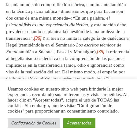
lacaniano no solo como reflexión teórica, sino tocante también
en la técnica psicoanalítica –dimensiones que para Lacan son
dos caras de una misma moneda–: “En una palabra,
el
psicoanálisis es una experiencia dialéctica
, y esta noción debe
prevalecer cuando se plantea la cuestión de la naturaleza de la
[38]
transferencia”.
Y si bien no limita la categoría de dialéctica a
Hegel (remitiéndola en el Seminario
Los escritos técnicos de
[39]
Freud
también a Sócrates, Pascal y Montaigne),
la referencia
al hegelianismo es decisiva en la comprensión de las pasiones
implicadas en la transferencia (amor, odio e ignorancia) como
vías de la realización del ser. Del mismo modo, el empeño por
distinguir el Yo y el Sujeto se orienta en oposición a “la
mentalidad antidialéctica de una cultura que, dominada por fines
Usamos cookies en nuestro sitio web para brindarle la mejor
objetivantes, tiende a reducir al ser del yo toda la actividad
experiencia, recordando sus preferencias y visitas repetidas. Al
[40]
subjetiva”.
hacer clic en "Aceptar todas", acepta el uso de TODAS las
cookies. Sin embargo, puede visitar "Configuración de
cookies" para proporcionar un consentimiento controlado.
Con todo, se suele distinguir a un
primer Lacan
con influencias
hegelianas, de un
segundo Lacan
que dejaría atrás su
Configuración de Cookies
Aceptar todas
[41]
hegelianismo.
Sin embargo, una apreciación pormenorizada
permite visualizar qué tan pronto se marcarán las distancias y