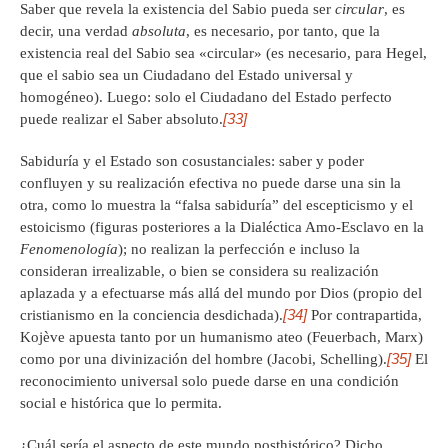
Saber que revela la existencia del Sabio pueda ser
circular
, es
decir, una verdad
absoluta
, es necesario, por tanto, que la
existencia real del Sabio sea «circular» (es necesario, para Hegel,
que el sabio sea un Ciudadano del Estado universal y
homogéneo). Luego: solo el Ciudadano del Estado perfecto
[33]
puede realizar el Saber absoluto.
Sabiduría y el Estado son cosustanciales: saber y poder
confluyen y su realización efectiva no puede darse una sin la
otra, como lo muestra la “falsa sabiduría” del escepticismo y el
estoicismo (figuras posteriores a la Dialéctica Amo-Esclavo en la
Fenomenología
); no realizan la perfección e incluso la
consideran irrealizable, o bien se considera su realización
aplazada y a efectuarse más allá del mundo por Dios (propio del
[34]
cristianismo en la conciencia desdichada).
Por contrapartida,
Kojève apuesta tanto por un humanismo ateo (Feuerbach, Marx)
[35]
como por una divinización del hombre (Jacobi, Schelling).
El
reconocimiento universal solo puede darse en una condición
social e histórica que lo permita.
¿Cuál sería el aspecto de este mundo posthistórico? Dicho