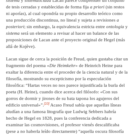
sistema
y
sistematicidad
Lacan parece comprender un conjunto
de tesis cerradas y establecidas de forma fija
a priori
(sin restos
ni aporías), al cual opondría su propio desarrollo teórico como
una producción discontinua, no lineal y sujeta a revisiones
a
posteriori
; sin embargo, la equivalencia estricta entre
ontología
y
sistema
será un elemento a revisar al hacer un balance de las
proposiciones de Lacan ante el proyecto original de Hegel (más
allá de Kojève).
Lacan sigue de cerca la posición de Freud, quien gustaba citar un
fragmento del poema «
Die Heimkehr
» de Heinrich Heine para
exaltar la diferencia entre el proceder de la ciencia natural y de la
filosofía, mostrando su escepticismo por la especulación
filosófica: “Hartas veces no nos parece injustificada la burla del
poeta (H. Heine), cuando dice acerca del filósofo: «Con sus
gorros de dormir y jirones de su bata tapona los agujeros del
[10]
edificio universal»”.
Acaso Freud sabía que aquellas líneas
aludían a una famosa litografía que Ludwig Sebbers habría
hecho de Hegel en 1828, pues la conferencia dedicada a
examinar las cosmovisiones, el profesor vienés descalificaba
(pese a no haberla leído directamente) “aquella oscura filosofía