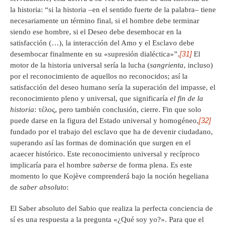
la historia: “si la historia –en el sentido fuerte de la palabra– tiene
necesariamente un término final, si el hombre debe terminar
siendo ese hombre, si el Deseo debe desembocar en la
satisfacción (…), la interacción del Amo y el Esclavo debe
[31]
desembocar finalmente en su «supresión dialéctica»”.
El
motor de la historia universal sería la lucha (
sangrienta
, incluso)
por el reconocimiento de aquellos no reconocidos; así la
satisfacción del deseo humano sería la superación del impasse, el
reconocimiento pleno y universal, que significaría
el fin de la
historia
: τέλος, pero también conclusión, cierre. Fin que solo
[32]
puede darse en la figura del Estado universal y homogéneo,
fundado por el trabajo del esclavo que ha de devenir ciudadano,
superando así las formas de dominación que surgen en el
acaecer histórico. Este reconocimiento universal y recíproco
implicaría para el hombre
saberse
de forma plena. Es este
momento lo que Kojève comprenderá bajo la noción hegeliana
de
saber absoluto
:
El Saber absoluto del Sabio que realiza la perfecta conciencia de
sí es una respuesta a la pregunta «¿Qué soy yo?». Para que el