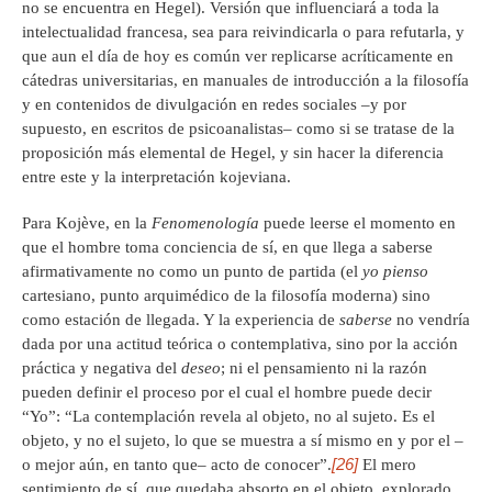
no se encuentra en Hegel). Versión que influenciará a toda la
intelectualidad francesa, sea para reivindicarla o para refutarla, y
que aun el día de hoy es común ver replicarse acríticamente en
cátedras universitarias, en manuales de introducción a la filosofía
y en contenidos de divulgación en redes sociales –y por
supuesto, en escritos de psicoanalistas– como si se tratase de la
proposición más elemental de Hegel, y sin hacer la diferencia
entre este y la interpretación kojeviana.
Para Kojève, en la
Fenomenología
puede leerse el momento en
que el hombre toma conciencia de sí, en que llega a saberse
afirmativamente no como un punto de partida (el
yo pienso
cartesiano, punto arquimédico de la filosofía moderna) sino
como estación de llegada. Y la experiencia de
saberse
no vendría
dada por una actitud teórica o contemplativa, sino por la acción
práctica y negativa del
deseo
; ni el pensamiento ni la razón
pueden definir el proceso por el cual el hombre puede decir
“Yo”: “La contemplación revela al objeto, no al sujeto. Es el
objeto, y no el sujeto, lo que se muestra a sí mismo en y por el –
[26]
o mejor aún, en tanto que– acto de conocer”.
El mero
sentimiento de sí, que quedaba absorto en el objeto, explorado