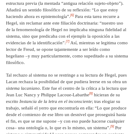
estructura previa (la mentada “antigua relación sujeto-objeto”).
Añadirá un sentido filosófico de su reflexión: “Lo que estoy
[6]
haciendo ahora es epistemología”.
Para esta tarea recurre a
Hegel, sin reclamar ante este filiación doctrinaria: “nuestro uso
de la fenomenología de Hegel no implicaba ninguna fidelidad al
sistema, sino que predicaba con el ejemplo la oposición a las
[7]
evidencias de la identificación”.
Así, mientras se legitima como
lector de Freud, se opone tajantemente a ser leído como
hegeliano –y muy particularmente, como supeditado a su sistema
filosófico.
Tal rechazo al sistema no se restringe a su lectura de Hegel, pues
Lacan rechaza la posibilidad de que pudiera leerse en su obra un
sistema lacaniano
. Este fue el centro de la crítica a la lectura que
[8]
Jean Luc Nancy y Philippe Lacoue-Labarthe
hicieran de su
escrito
Instancia de la letra en el inconsciente
; tras elogiar su
trabajo, señaló el yerro que encontraría en ella: “Lo que produce
desde el comienzo de ese libro un desnivel que proseguirá hasta
el fin, es que se me supone –y con eso puede hacerse cualquier
[9]
cosa– una ontología o, lo que es lo mismo, un sistema”.
Por