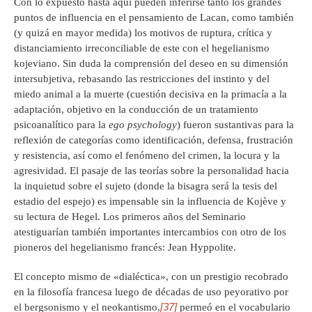
Con lo expuesto hasta aquí pueden inferirse tanto los grandes
puntos de influencia en el pensamiento de Lacan, como también
(y quizá en mayor medida) los motivos de ruptura, crítica y
distanciamiento irreconciliable de este con el hegelianismo
kojeviano. Sin duda la comprensión del deseo en su dimensión
intersubjetiva, rebasando las restricciones del instinto y del
miedo animal a la muerte (cuestión decisiva en la primacía a la
adaptación, objetivo en la conducción de un tratamiento
psicoanalítico para la
ego psychology
) fueron sustantivas para la
reflexión de categorías como identificación, defensa, frustración
y resistencia, así como el fenómeno del crimen, la locura y la
agresividad. El pasaje de las teorías sobre la personalidad hacia
la inquietud sobre el sujeto (donde la bisagra será la tesis del
estadio del espejo) es impensable sin la influencia de Kojève y
su lectura de Hegel. Los primeros años del Seminario
atestiguarían también importantes intercambios con otro de los
pioneros del hegelianismo francés: Jean Hyppolite.
El concepto mismo de «dialéctica», con un prestigio recobrado
en la filosofía francesa luego de décadas de uso peyorativo por
[37]
el bergsonismo y el neokantismo,
permeó en el vocabulario