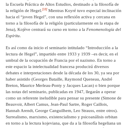
la Escuela Práctica de Altos Estudios, destinado a la filosofía de
[18]
la religión de Hegel.
Mientras Koyré tuvo especial inclinación
hacia el “joven Hegel”, con una reflexión activa y cercana en
torno a la filosofía de la religión (particularmente en la etapa de
Jena), Kojève centrará su curso en torno a la
Fenomenología del
Espíritu
.
Es así como da inicio el seminario intitulado “Introducción a la
lectura de Hegel”, impartido entre 1933 y 1939 –es decir, en el
umbral de la ocupación de Francia por el nazismo. En torno a
este espacio la intelectualidad francesa producirá diversos
debates e interpretaciones desde la década de los 30, ya sea por
haber asistido (Georges Bataille, Raymond Queneau, André
Breton, Maurice Merleau-Ponty y Jacques Lacan) o bien porque
las notas del seminario, publicadas en 1947, llegarán a operar
como un referente ineludible para pensar su presente (Simone de
Beauvoir, Albert Camus, Jean-Paul Sartre, Roger Caillois,
Hannah Arendt, George Canguilhem, Leo Strauss, entre otros).
Surrealismo, marxismo, existencialismo y psicoanálisis orbitan
en torno a la lectura kojeviana, que da a la filosofía hegeliana un