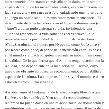
no reconocida. Por cuanto va más allá de lo dado, de lo simple
en-sí y del reino de las necesidades vitales, el encuentro será una
lucha a muerte y por
puro prestigio
, enfatizando que no se pone
en juego un objeto sino un estatus fundamentalmente social. El
movimiento de la lucha colocará en el lugar de dominación (o
“Amo”) a quien pudo arriesgar su vida, invistiéndole una
autoridad respecto de la vida sometida (del “Esclavo”) que
retrocedió ante la posibilidad de morir. El disfrute del Amo
(
Genuß
, traducido al francés por Hyppolite como
jouissance
y
por Roces como
goce
) depende de la mediación entre las cosas
en el mundo y el Esclavo, quien mediante su trabajo transforma
la realidad. De lo que deriva que el Amo no tenga relación con la
realidad, sino dependiente de la mediación del Esclavo, cuyo
trabajo no obstante no posee un reconocimiento, pero habilita el
espacio de la cultura. La comprensión de sí y del mundo se da en
estos elementos: lucha y trabajo.
Así obtenemos el fundamento de la antropología filosófica que
Kojève cree leer en Hegel. Y en tanto el reconocimiento
recíproco no puede darse en una relación social de dominación y
servidumbre, esta deriva a su vez en la base de una filosofía de