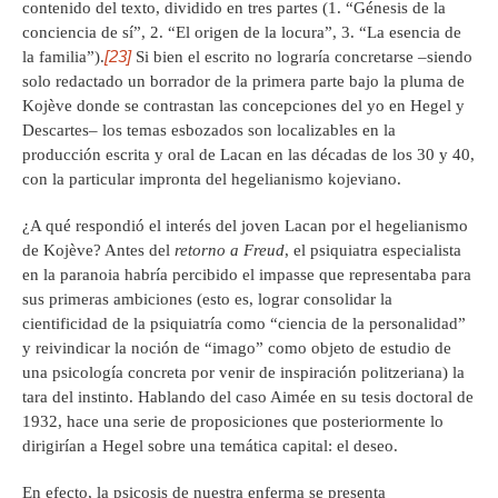
contenido del texto, dividido en tres partes (1. “Génesis de la
conciencia de sí”, 2. “El origen de la locura”, 3. “La esencia de
[23]
la familia”).
Si bien el escrito no lograría concretarse –siendo
solo redactado un borrador de la primera parte bajo la pluma de
Kojève donde se contrastan las concepciones del yo en Hegel y
Descartes– los temas esbozados son localizables en la
producción escrita y oral de Lacan en las décadas de los 30 y 40,
con la particular impronta del hegelianismo kojeviano.
¿A qué respondió el interés del joven Lacan por el hegelianismo
de Kojève? Antes del
retorno a Freud
, el psiquiatra especialista
en la paranoia habría percibido el impasse que representaba para
sus primeras ambiciones (esto es, lograr consolidar la
cientificidad de la psiquiatría como “ciencia de la personalidad”
y reivindicar la noción de “imago” como objeto de estudio de
una psicología concreta por venir de inspiración politzeriana) la
tara del instinto. Hablando del caso Aimée en su tesis doctoral de
1932, hace una serie de proposiciones que posteriormente lo
dirigirían a Hegel sobre una temática capital: el deseo.
En efecto, la psicosis de nuestra enferma se presenta