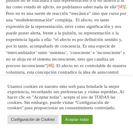
pulsión no se vinculara a una representación o si
no saliera a la
[45]
luz como estado de afecto
, no podríamos saber nada de ella”
.
Pero no es una suerte de reacción “mecánica” sino que cursa por
una “multideterminación” compleja. El afecto, en tanto
expresión de la representación, sirve como significación y nos
puede poner alerta, frente a la pulsión, su representación o la
experiencia ligada a ella: “el afecto es por definición sentido y,
por lo tanto, acompañado de conciencia. Es una especie de
‘intercambiador’ entre ‘sistemas’, ‘consciente’ e ‘inconsciente’ y
no se aloja en el sistema inconsciente, sino que cataliza un
[46]
proceso inconsciente”
. El afecto no es controlable de manera
voluntaria, esta concepción contradice la idea de autocontrol
emocional incitada por el neoliberalismo y la psicología
[47]
cognitivo – conductual
.
Usamos cookies en nuestro sitio web para brindarle la mejor
experiencia, recordando sus preferencias y visitas repetidas. Al
hacer clic en "Aceptar todas", acepta el uso de TODAS las
El
deseo
, como tercer vector creado por la
imaginación radical
,
cookies. Sin embargo, puede visitar "Configuración de
implica la puesta en acto de la experiencia de satisfacción, donde
cookies" para proporcionar un consentimiento controlado.
hay una dominación del placer representativo sobre el placer de
órgano “que Freud llamaba la omnipotencia mágica del
Configuración de Cookies
Aceptar todas
pensamiento […] omnipotencia efectiva en el mundo
inconsciente, donde ‘pensar’ es ‘hacer’. Si un deseo surge, la