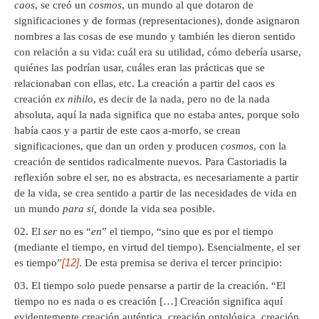
caos
, se creó un
cosmos
, un mundo al que dotaron de
significaciones y de formas (representaciones), donde asignaron
nombres a las cosas de ese mundo y también les dieron sentido
con relación a su vida: cuál era su utilidad, cómo debería usarse,
quiénes las podrían usar, cuáles eran las prácticas que se
relacionaban con ellas, etc. La creación a partir del caos es
creación
ex nihilo
, es decir de la nada, pero no de la nada
absoluta, aquí la nada significa que no estaba antes, porque solo
había caos y a partir de este caos a-morfo, se crean
significaciones, que dan un orden y producen
cosmos
, con la
creación de sentidos radicalmente nuevos. Para Castoriadis la
reflexión sobre el ser, no es abstracta, es necesariamente a partir
de la vida, se crea sentido a partir de las necesidades de vida en
un mundo
para sí,
donde la vida sea posible.
El
ser
no es “
en
” el tiempo, “sino que es por el tiempo
(mediante el tiempo, en virtud del tiempo). Esencialmente, el ser
[12]
es tiempo”
. De esta premisa se deriva el tercer principio:
El tiempo solo puede pensarse a partir de la creación. “El
tiempo no es nada o es creación […] Creación significa aquí
evidentemente creación auténtica, creación ontológica, creación