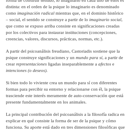
forma de construir sentido, lo imaginario en cada uno de ellos es
distinta: en el orden de la psique lo imaginario es denominado
como
imaginación radical
mientras que, en el dominio histórico
– social, el sentido se construye a partir de lo
imaginario social
,
que como se expuso arriba consiste en significaciones creadas
por los colectivos para instaurar instituciones (concepciones,
creencias, valores, discursos, prácticas, normas, etc.).
A partir del psicoanálisis freudiano, Castoriadis sostiene que la
psique construye significaciones y un
mundo para sí
, a partir de
crear
representaciones
ligadas inseparablemente a
afectos
e
intenciones (o deseos).
Si bien todo lo viviente crea un mundo para sí con diferentes
formas para percibir su entorno y relacionarse con él, la psique
trasciende este interés meramente de auto-conservación que está
presente fundamentalmente en los animales.
La principal contribución del psicoanálisis a la filosofía radica en
explicar en qué consiste la forma de ser de la psique y cómo
funciona. Su aporte está dado en tres dimensiones filosóficas que