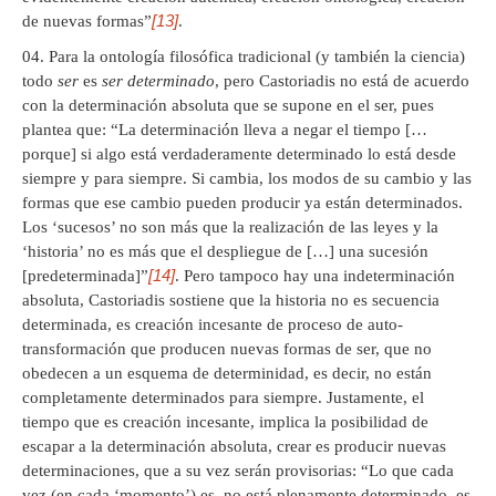
[13]
de nuevas formas”
.
Para la ontología filosófica tradicional (y también la ciencia)
todo
ser
es
ser determinado
, pero Castoriadis no está de acuerdo
con la determinación absoluta que se supone en el ser, pues
plantea que: “La determinación lleva a negar el tiempo […
porque] si algo está verdaderamente determinado lo está desde
siempre y para siempre. Si cambia, los modos de su cambio y las
formas que ese cambio pueden producir ya están determinados.
Los ‘sucesos’ no son más que la realización de las leyes y la
‘historia’ no es más que el despliegue de […] una sucesión
[14]
[predeterminada]”
. Pero tampoco hay una indeterminación
absoluta, Castoriadis sostiene que la historia no es secuencia
determinada, es creación incesante de proceso de auto-
transformación que producen nuevas formas de ser, que no
obedecen a un esquema de determinidad, es decir, no están
completamente determinados para siempre. Justamente, el
tiempo que es creación incesante, implica la posibilidad de
escapar a la determinación absoluta, crear es producir nuevas
determinaciones, que a su vez serán provisorias: “Lo que cada
vez (en cada ‘momento’) es, no está plenamente determinado, es