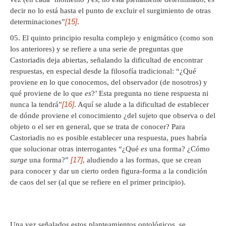
decir no lo está hasta el punto de excluir el surgimiento de otras
[15]
determinaciones”
.
El quinto principio resulta complejo y enigmático (como son
los anteriores) y se refiere a una serie de preguntas que
Castoriadis deja abiertas, señalando la dificultad de encontrar
respuestas, en especial desde la filosofía tradicional: “¿Qué
proviene en lo que conocemos, del observador (de nosotros) y
qué proviene de lo que
es
?’ Esta pregunta no tiene respuesta ni
[16]
nunca la tendrá”
. Aquí se alude a la dificultad de establecer
de dónde proviene el conocimiento ¿del sujeto que observa o del
objeto o el ser en general, que se trata de conocer? Para
Castoriadis no es posible establecer una respuesta, pues habría
que solucionar otras interrogantes “¿Qué
es
una forma? ¿Cómo
[17]
surge
una forma?”
, aludiendo a las formas, que se crean
para conocer y dar un cierto orden figura-forma a la condición
de caos del ser (al que se refiere en el primer principio).
Una vez señalados estos planteamientos ontológicos, se