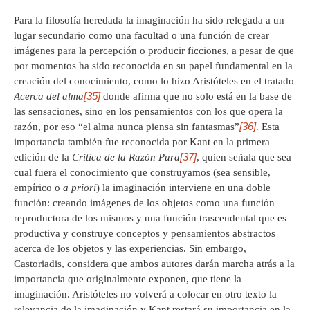
Para la filosofía heredada la imaginación ha sido relegada a un
lugar secundario como una facultad o una función de crear
imágenes para la percepción o producir ficciones, a pesar de que
por momentos ha sido reconocida en su papel fundamental en la
creación del conocimiento, como lo hizo Aristóteles en el tratado
[35]
Acerca del alma
donde afirma que no solo está en la base de
las sensaciones, sino en los pensamientos con los que opera la
[36]
razón, por eso “el alma nunca piensa sin fantasmas”
. Esta
importancia también fue reconocida por Kant en la primera
[37]
edición de la
Crítica de la Razón Pura
, quien señala que sea
cual fuera el conocimiento que construyamos (sea sensible,
empírico o
a priori
) la imaginación interviene en una doble
función: creando imágenes de los objetos como una función
reproductora de los mismos y una función trascendental que es
productiva y construye conceptos y pensamientos abstractos
acerca de los objetos y las experiencias. Sin embargo,
Castoriadis, considera que ambos autores darán marcha atrás a la
importancia que originalmente exponen, que tiene la
imaginación. Aristóteles no volverá a colocar en otro texto la
relevancia de la imaginación y Kant restará su importancia en la