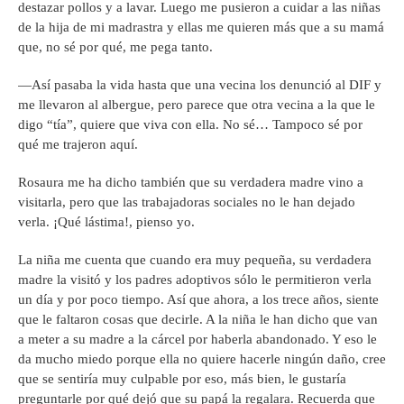
destazar pollos y a lavar. Luego me pusieron a cuidar a las niñas
de la hija de mi madrastra y ellas me quieren más que a su mamá
que, no sé por qué, me pega tanto.
—Así pasaba la vida hasta que una vecina los denunció al DIF y
me llevaron al albergue, pero parece que otra vecina a la que le
digo “tía”, quiere que viva con ella. No sé… Tampoco sé por
qué me trajeron aquí.
Rosaura me ha dicho también que su verdadera madre vino a
visitarla, pero que las trabajadoras sociales no le han dejado
verla. ¡Qué lástima!, pienso yo.
La niña me cuenta que cuando era muy pequeña, su verdadera
madre la visitó y los padres adoptivos sólo le permitieron verla
un día y por poco tiempo. Así que ahora, a los trece años, siente
que le faltaron cosas que decirle. A la niña le han dicho que van
a meter a su madre a la cárcel por haberla abandonado. Y eso le
da mucho miedo porque ella no quiere hacerle ningún daño, cree
que se sentiría muy culpable por eso, más bien, le gustaría
preguntarle por qué dejó que su papá la regalara. Recuerda que