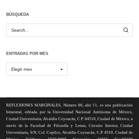
BÚSQUEDA
ENTRADAS POR MES
REFLEXIONES MARGINALES, Número 86, año 11, es una publicación
bimestral, editada por la Universidad Nacional Autónoma de México,
Ciudad Universitaria, Alcaldía Coyoacán, C.P. 04510, Ciudad de México, a
través de la Facultad de Filosofía y Letras, Circuito Interior, Ciudad
Universitaria, S/N, Col. Copilco, Alcaldía Coyoacán, C.P. 4510, Ciudad de