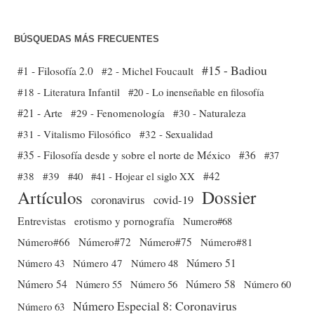
BÚSQUEDAS MÁS FRECUENTES
#15 - Badiou
#1 - Filosofía 2.0
#2 - Michel Foucault
#18 - Literatura Infantil
#20 - Lo inenseñable en filosofía
#21 - Arte
#29 - Fenomenología
#30 - Naturaleza
#31 - Vitalismo Filosófico
#32 - Sexualidad
#35 - Filosofía desde y sobre el norte de México
#36
#37
#38
#39
#40
#41 - Hojear el siglo XX
#42
Dossier
Artículos
coronavirus
covid-19
Entrevistas
erotismo y pornografía
Numero#68
Número#66
Número#72
Número#75
Número#81
Número 51
Número 43
Número 47
Número 48
Número 54
Número 56
Número 58
Número 60
Número 55
Número Especial 8: Coronavirus
Número 63