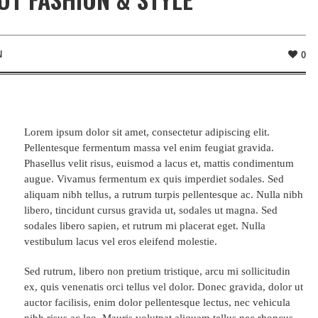
N
0
Lorem ipsum dolor sit amet, consectetur adipiscing elit.
Pellentesque fermentum massa vel enim feugiat gravida.
Phasellus velit risus, euismod a lacus et, mattis condimentum
augue. Vivamus fermentum ex quis imperdiet sodales. Sed
aliquam nibh tellus, a rutrum turpis pellentesque ac. Nulla nibh
libero, tincidunt cursus gravida ut, sodales ut magna. Sed
sodales libero sapien, et rutrum mi placerat eget. Nulla
vestibulum lacus vel eros eleifend molestie.
Sed rutrum, libero non pretium tristique, arcu mi sollicitudin
ex, quis venenatis orci tellus vel dolor. Donec gravida, dolor ut
auctor facilisis, enim dolor pellentesque lectus, nec vehicula
nibh risus ac leo. Mauris volutpat aliquam tellus nec rhoncus.