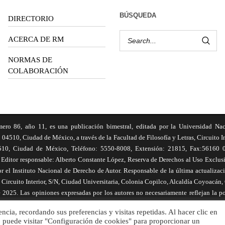
BÚSQUEDA
DIRECTORIO
ACERCA DE RM
NORMAS DE
COLABORACIÓN
6, año 11, es una publicación bimestral, editada por la Universidad Na
 04510, Ciudad de México, a través de la Facultad de Filosofía y Letras, Circuito In
510, Ciudad de México, Teléfono: 5550-8008, Extensión: 21815, Fax:56160 047
Editor responsable: Alberto Constante López, Reserva de Derechos al Uso Excl
el Instituto Nacional de Derecho de Autor. Responsable de la última actualizac
, Circuito Interior, S/N, Ciudad Universitaria, Colonia Copilco, Alcaldía Coyoacán
 2025. Las opiniones expresadas por los autores no necesariamente reflejan la po
res son responsables de los contenidos de sus artículos. Se autoriza la reproducc
cia, recordando sus preferencias y visitas repetidas. Al hacer clic en
 fuente completa y la dirección electrónica de la publicación.
 puede visitar "Configuración de cookies" para proporcionar un