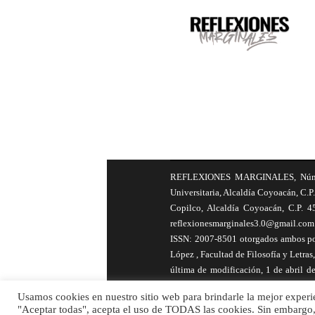
REFLEXIONES MARGINALES, Número 8
Universitaria, Alcaldía Coyoacán, C.P.
Copilco, Alcaldía Coyoacán, C.P. 4
reflexionesmarginales3.0@gmail.com 
ISSN: 2007-8501 otorgados ambos por 
López , Facultad de Filosofía y Letras
última de modificación, 1 de abril de
Nacional Autónoma de México. Los auto
Usamos cookies en nuestro sitio web para brindarle la mejor experien
publicados siempre y cuando se cite la
"Aceptar todas", acepta el uso de TODAS las cookies. Sin embargo,