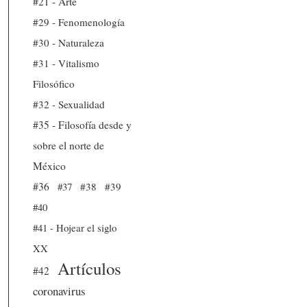
#21 - Arte
#29 - Fenomenología
#30 - Naturaleza
#31 - Vitalismo
Filosófico
#32 - Sexualidad
#35 - Filosofía desde y
sobre el norte de
México
#36
#37
#38
#39
#40
#41 - Hojear el siglo
XX
Artículos
#42
coronavirus