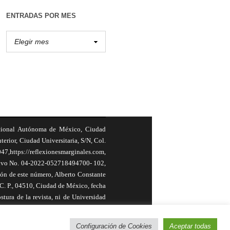
ENTRADAS POR MES
cional Autónoma de México, Ciudad
terior, Ciudad Universitaria, S/N, Col.
,https://reflexionesmarginales.com,
usivo No. 04-2022-052718494700- 102,
ión de este número, Alberto Constante
, C. P., 04510, Ciudad de México, fecha
stura de la revista, ni de Universidad
ión total o parcial de los textos aquí
Configuración de Cookies
Aceptar todas