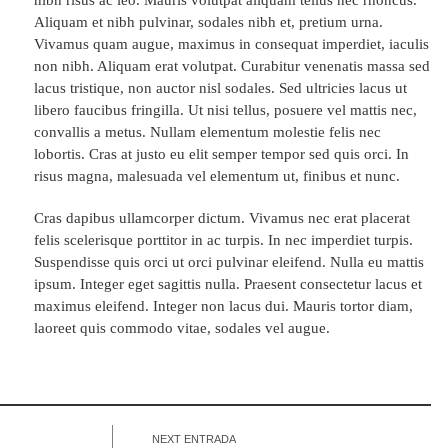
Aliquam et nibh pulvinar, sodales nibh et, pretium urna.
Vivamus quam augue, maximus in consequat imperdiet, iaculis
non nibh. Aliquam erat volutpat. Curabitur venenatis massa sed
lacus tristique, non auctor nisl sodales. Sed ultricies lacus ut
libero faucibus fringilla. Ut nisi tellus, posuere vel mattis nec,
convallis a metus. Nullam elementum molestie felis nec
lobortis. Cras at justo eu elit semper tempor sed quis orci. In
risus magna, malesuada vel elementum ut, finibus et nunc.
Cras dapibus ullamcorper dictum. Vivamus nec erat placerat
felis scelerisque porttitor in ac turpis. In nec imperdiet turpis.
Suspendisse quis orci ut orci pulvinar eleifend. Nulla eu mattis
ipsum. Integer eget sagittis nulla. Praesent consectetur lacus et
maximus eleifend. Integer non lacus dui. Mauris tortor diam,
laoreet quis commodo vitae, sodales vel augue.
NEXT ENTRADA