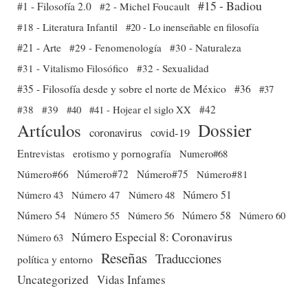
#15 - Badiou
#1 - Filosofía 2.0
#2 - Michel Foucault
#18 - Literatura Infantil
#20 - Lo inenseñable en filosofía
#21 - Arte
#29 - Fenomenología
#30 - Naturaleza
#31 - Vitalismo Filosófico
#32 - Sexualidad
#35 - Filosofía desde y sobre el norte de México
#36
#37
#38
#39
#40
#41 - Hojear el siglo XX
#42
Dossier
Artículos
coronavirus
covid-19
Entrevistas
erotismo y pornografía
Numero#68
Número#66
Número#72
Número#75
Número#81
Número 51
Número 43
Número 47
Número 48
Número 54
Número 56
Número 58
Número 60
Número 55
Número Especial 8: Coronavirus
Número 63
Reseñas
Traducciones
política y entorno
Uncategorized
Vidas Infames