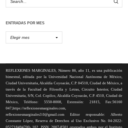
ENTRADAS POR MES
REFLEXIONES MARGINALES, Número 86, año 11, es una publicación
bimestral, editada por la Universidad Nacional Autónoma de México,
Ciudad Universitaria, Alcaldía Coyoacán, C.P. 04510, Ciudad de México, a
través de la Facultad de Filosofía y Letras, Circuito Interior, Ciudad
Universitaria, S/N, Col. Copilco, Alcaldía Coyoacán, C.P. 4510, Ciudad de
México, Teléfono: 5550-8008, Extensión: 21815, Fax:56160
047,https://reflexionesmarginales.com,
reflexionesmarginales3.0@gmail.com Editor responsable: Alberto
Constante López, Reserva de Derechos al Uso Exclusivo No. 04-2022-
052718494700- 102, ISSN: 2007-8501 otorgados ambos por el Instituto