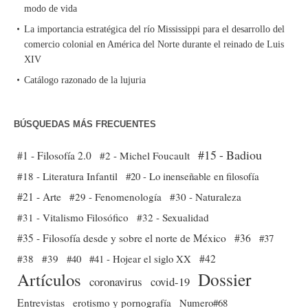
modo de vida
La importancia estratégica del río Mississippi para el desarrollo del
comercio colonial en América del Norte durante el reinado de Luis
XIV
Catálogo razonado de la lujuria
BÚSQUEDAS MÁS FRECUENTES
#15 - Badiou
#1 - Filosofía 2.0
#2 - Michel Foucault
#18 - Literatura Infantil
#20 - Lo inenseñable en filosofía
#21 - Arte
#29 - Fenomenología
#30 - Naturaleza
#31 - Vitalismo Filosófico
#32 - Sexualidad
#35 - Filosofía desde y sobre el norte de México
#36
#37
#38
#39
#40
#41 - Hojear el siglo XX
#42
Dossier
Artículos
coronavirus
covid-19
Entrevistas
erotismo y pornografía
Numero#68