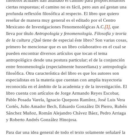
filósofos actuales han allanado el camino para proporcionarnos
ciertas respuestas; el camino no es fácil, pero aun así gestan una
profunda reflexión filosófica al respecto. El libro que quiero
reseñar de manera muy general es el editado por el Centro
[1]
Mexicano de Investigaciones Fenomenológicas A.C.
, que
lleva por título
Antropología y fenomenología. Filosofía y teoría
de la cultura
¿Qué tiene de especial éste libro? Son varias cosas,
primero he mencionar que es un libro colaborativo en el cual se
pueden encontrar diversos artículos que tocan el tema
antropológico desde una postura particular; el de la conjunción
entre fenomenología (especialmente husserliana) y antropología
filosófica. Otra característica del libro es que los autores son
especialistas en la materia que cuentan con amplia trayectoria
reconocida en el ámbito de la academia y de la investigación. El
libro cuenta con artículos de Jorge Armando Reyes Escobar,
Pablo Posada Varela, Ignacio Quepons Ramírez, José Luis Vera
Cortés, Julio Amador Bech, Eduardo González Di Pierro, Rubén
Sánchez Muñoz, Román Alejandro Chávez Báez, Pedro Arriaga
y Roberto Andrés González Hinojosa
.
Para dar una idea general de todo el texto solamente señalaré la