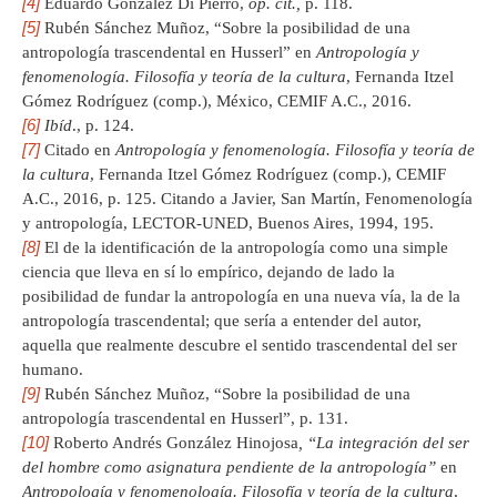
[4]
Eduardo González Di Pierro,
op. cit.,
p. 118.
[5]
Rubén Sánchez Muñoz, “Sobre la posibilidad de una
antropología trascendental en Husserl” en
Antropología y
fenomenología. Filosofía y teoría de la cultura
, Fernanda Itzel
Gómez Rodríguez (comp.), México, CEMIF A.C., 2016.
[6]
Ibíd
., p. 124.
[7]
Citado en
Antropología y fenomenología. Filosofía y teoría de
la cultura
, Fernanda Itzel Gómez Rodríguez (comp.), CEMIF
A.C., 2016, p. 125. Citando a Javier, San Martín, Fenomenología
y antropología, LECTOR-UNED, Buenos Aires, 1994, 195.
[8]
El de la identificación de la antropología como una simple
ciencia que lleva en sí lo empírico, dejando de lado la
posibilidad de fundar la antropología en una nueva vía, la de la
antropología trascendental; que sería a entender del autor,
aquella que realmente descubre el sentido trascendental del ser
humano.
[9]
Rubén Sánchez Muñoz, “Sobre la posibilidad de una
antropología trascendental en Husserl”, p. 131.
[10]
Roberto Andrés González Hinojosa
, “La integración del ser
del hombre como asignatura pendiente de la antropología”
en
Antropología y fenomenología. Filosofía y teoría de la cultura
,