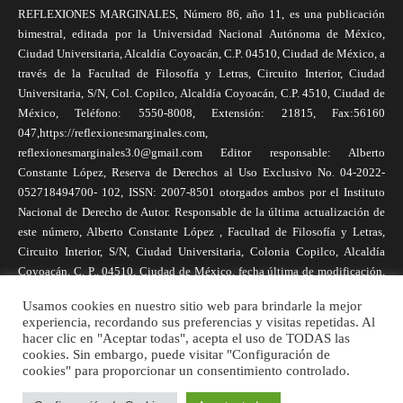
REFLEXIONES MARGINALES, Número 86, año 11, es una publicación
bimestral, editada por la Universidad Nacional Autónoma de México,
Ciudad Universitaria, Alcaldía Coyoacán, C.P. 04510, Ciudad de México, a
través de la Facultad de Filosofía y Letras, Circuito Interior, Ciudad
Universitaria, S/N, Col. Copilco, Alcaldía Coyoacán, C.P. 4510, Ciudad de
México, Teléfono: 5550-8008, Extensión: 21815, Fax:56160
047,https://reflexionesmarginales.com,
reflexionesmarginales3.0@gmail.com Editor responsable: Alberto
Constante López, Reserva de Derechos al Uso Exclusivo No. 04-2022-
052718494700- 102, ISSN: 2007-8501 otorgados ambos por el Instituto
Nacional de Derecho de Autor. Responsable de la última actualización de
este número, Alberto Constante López , Facultad de Filosofía y Letras,
Circuito Interior, S/N, Ciudad Universitaria, Colonia Copilco, Alcaldía
Coyoacán, C. P., 04510, Ciudad de México, fecha última de modificación,
1 de abril de 2025. Las opiniones expresadas por los autores no
Usamos cookies en nuestro sitio web para brindarle la mejor
necesariamente reflejan la postura de la revista, ni de Universidad Nacional
experiencia, recordando sus preferencias y visitas repetidas. Al
Autónoma de México. Los autores son responsables de los contenidos de
hacer clic en "Aceptar todas", acepta el uso de TODAS las
sus artículos. Se autoriza la reproducción total o parcial de los textos aquí
cookies. Sin embargo, puede visitar "Configuración de
publicados siempre y cuando se cite la fuente completa y la dirección
cookies" para proporcionar un consentimiento controlado.
electrónica de la publicación.