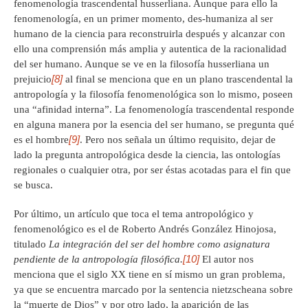
fenomenología trascendental husserliana. Aunque para ello la
fenomenología, en un primer momento, des-humaniza al ser
humano de la ciencia para reconstruirla después y alcanzar con
ello una comprensión más amplia y autentica de la racionalidad
del ser humano. Aunque se ve en la filosofía husserliana un
[8]
prejuicio
al final se menciona que en un plano trascendental la
antropología y la filosofía fenomenológica son lo mismo, poseen
una “afinidad interna”. La fenomenología trascendental responde
en alguna manera por la esencia del ser humano, se pregunta qué
[9]
es el hombre
. Pero nos señala un último requisito, dejar de
lado la pregunta antropológica desde la ciencia, las ontologías
regionales o cualquier otra, por ser éstas acotadas para el fin que
se busca.
Por último, un artículo que toca el tema antropológico y
fenomenológico es el de Roberto Andrés González Hinojosa,
titulado
La integración del ser del hombre como asignatura
[10]
pendiente de la antropología filosófica.
El autor nos
menciona que el siglo XX tiene en sí mismo un gran problema,
ya que se encuentra marcado por la sentencia nietzscheana sobre
la “muerte de Dios” y por otro lado, la aparición de las