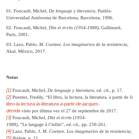
Foucault, Michel,
De lenguaje y literatura
, Paidós-
Universidad Autónoma de Barcelona, Barcelona, 1996.
Foucault, Michel,
Dits et écrits (1954-1988)
, Gallimard,
Paris, 2001.
Lazo, Pablo,
M. Coetzee. Los imaginarios de la resistencia,
Akal, México, 2017.
Notas
[1]
Foucault, Michel,
De lenguaje y literatura
,
ed. cit.
, p. 17.
[2]
Puentes, Freddy, “El libro, la lectura, la literatura, a partir de Ja
libro-la-lectura-la-literatura-a-partir-de-jacques-
derrida
visto por última vez el 27 de septiembre de 2017.
[3]
Foucault, Michel,
Dits et écrits (1954-
1988)
, “Le langage à l’infini”,
ed. cit.
, pp. 250-261.
[4]
Lazo, Pablo,
J. M. Coetzee. Los imaginarios de la resistencia, ed. 
[5]
Ibídem
, p. 21.