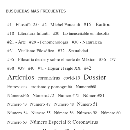
BÚSQUEDAS MÁS FRECUENTES
#15 - Badiou
#1 - Filosofía 2.0
#2 - Michel Foucault
#18 - Literatura Infantil
#20 - Lo inenseñable en filosofía
#21 - Arte
#29 - Fenomenología
#30 - Naturaleza
#31 - Vitalismo Filosófico
#32 - Sexualidad
#35 - Filosofía desde y sobre el norte de México
#36
#37
#38
#39
#40
#41 - Hojear el siglo XX
#42
Dossier
Artículos
coronavirus
covid-19
Entrevistas
erotismo y pornografía
Numero#68
Número#66
Número#72
Número#75
Número#81
Número 51
Número 43
Número 47
Número 48
Número 54
Número 56
Número 58
Número 60
Número 55
Número Especial 8: Coronavirus
Número 63