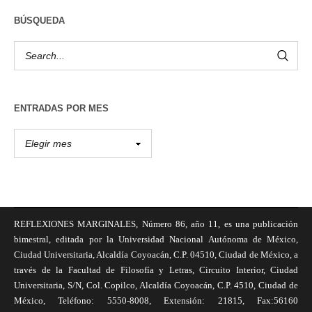
BÚSQUEDA
ENTRADAS POR MES
REFLEXIONES MARGINALES, Número 86, año 11, es una publicación
bimestral, editada por la Universidad Nacional Autónoma de México,
Ciudad Universitaria, Alcaldía Coyoacán, C.P. 04510, Ciudad de México, a
través de la Facultad de Filosofía y Letras, Circuito Interior, Ciudad
Universitaria, S/N, Col. Copilco, Alcaldía Coyoacán, C.P. 4510, Ciudad de
México, Teléfono: 5550-8008, Extensión: 21815, Fax:56160