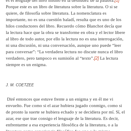
[1]
es el lenguaje del libro mismo en la desnudez de la palabra.
Porque este es un libro de literatura sobre la literatura. O si se
quiere, de filosofía sobre literatura. La nomenclatura es
importante, no es una cuestión baladí, resulta que es uno de los
hilos conductores del libro. Recuerdo cómo Blanchot decía que
la lectura hace que la obra se transforme en obra y el lector libere
al libro de todo autor, por ello la lectura no es una interrogación,
ni una discusión, ni una conversación, aunque uno puede “leer
para conversar”: “La verdadera lectura no discute nunca el libro
[2]
verdadero, pero tampoco es sumisión al “texto”.
La lectura
siempre es un enigma.
J. M. COETZEE
Diré entonces que estuve frente a un enigma y en él me vi
envuelto. Fue como si el azar hubiera jugado conmigo, como si
de pronto la suerte se hubiera echado y se decidiera por mí. Sí, el
azar, ese que trae consigo el lenguaje de la literatura. Es decir,
enfrentarme a esa experiencia filosófica de la literatura, o a la