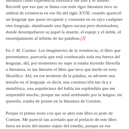
literatura como experiencia filosófica fue uno y lo mismo.
Recordé que eso que se llama con todo rigor literatura tuvo su
umbral de existencia en ese fin del siglo XVIII, cuando apareció
un lenguaje que quiso recuperar y consumir en su rayo cualquier
otro lenguaje, alumbrando una figura oscura pero dominadora,
donde desempeñaron su papel la muerte, el espejo y el doble, el
[3]
ensortijamiento al infinito de las palabras.
En
J. M. Coetzee. Los imaginarios de la resistencia
, el libro que
presentamos, parecería que está condensada toda esa fuerza del
lenguaje, ahí, por momentos no supe si estaba leyendo filosofía
o literatura, es tan literario el libro que tuve que leerlo en tono
filosófico. Ahí, en ese territorio de la palabra, se advierte una
tensión en el lenguaje, es decir, una construcción tan rica y
metafórica, una arquitectura del habla tan espléndida que me
sorprendió mucho, porque me sentí arrebatado por la lengua: sin
quererlo, estaba de pronto en la literatura de Coetzee.
Porque el primer texto con que se abre este libro es justo de
Coetzee. Me pareció tan acertado que el prefacio de este libro
fuera un texto del mismo sujeto del estudio, porque en ese