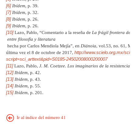
[6]
Ibídem
, p. 39.
[7]
Ibídem
, p. 32.
[8]
Ibídem
, p. 26.
[9]
Ibídem
, p. 26.
[10]
Lazo, Pablo, “Comentario a la reseña de
La frágil frontera de l
entre filosofía y literatura
hecha por Carlos Mendiola Mejía”, en
Diánoia
, vol.53, no. 61, Méx
http://www.scielo.org.mx/sciel
última vez el 8 de octubre de 2017,
script=sci_arttext&pid=S0185-24502008000200007
[11]
Lazo, Pablo,
J. M. Coetzee. Los imaginarios de la resistencia
,
ed
[12]
Ibídem
, p. 42.
[13]
Ibídem
, p. 43.
[14]
Ibídem
, p. 55.
[15]
Ibídem
, p. 201.
Ir al índice del número 41