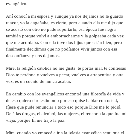
evangélico.
Ahí conocí a mi esposa y aunque ya nos dejamos no le guardo
rencor, yo la engañaba, es cierto, pero cuando ella me dijo que
se acostó con otro no pude soportarlo, esa época fue negra
también porque volví a emborracharme y la golpeaba cada vez
que me acordaba. Con ella tuve dos hijos que están bien, pero
finalmente decidimos que no podíamos vivir juntos con esa
desconfianza y nos dejamos.
Mire, la religión católica no me gusta, te portas mal, te confiesas
Dios te perdona y vuelves a pecar, vuelves a arrepentirte y otra
vez, es un cuento de nunca acabar.
En cambio con los evangélicos encontré una filosofía de vida y
de eso quiero dar testimonio por eso quise hablar con usted,
fíjese que pude renunciar a todo eso porque Dios me lo pidió.
Dejé las drogas, el alcohol, las mujeres, el rencor a la que fue mi
vieja, porque Él me trajo la paz.
Mire, cuando yo empecé a ir a la iglesia evangélica sentí que el