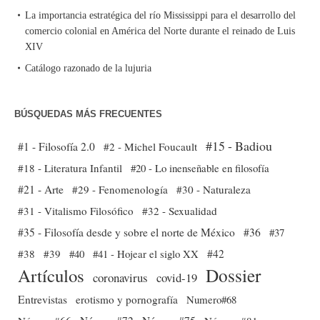
La importancia estratégica del río Mississippi para el desarrollo del
comercio colonial en América del Norte durante el reinado de Luis
XIV
Catálogo razonado de la lujuria
BÚSQUEDAS MÁS FRECUENTES
#15 - Badiou
#1 - Filosofía 2.0
#2 - Michel Foucault
#18 - Literatura Infantil
#20 - Lo inenseñable en filosofía
#21 - Arte
#29 - Fenomenología
#30 - Naturaleza
#31 - Vitalismo Filosófico
#32 - Sexualidad
#35 - Filosofía desde y sobre el norte de México
#36
#37
#38
#39
#40
#41 - Hojear el siglo XX
#42
Dossier
Artículos
coronavirus
covid-19
Entrevistas
erotismo y pornografía
Numero#68