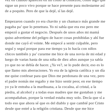
sigue un poco vivo porque se hace presente para molestarme así
de a poquito. Pero de que la dejé, sí las dejé.
Empezaron cuando yo era chavito y un chamaco más grande me
pagaba pa’ que lo penetrara. Yo ni sabía que era eso pero me
empezó a gustar el negocio. Después de unos años mi mamá
quiso advertirme del peligro de hacer cosas prohibidas y ahí fue
donde me cayó el veinte. Me empecé a sentir culpable, pero
seguí y seguí porque para ese tiempo ya lo hacía con niños
chicos también y pa’ curarme me hice de una novia de mi edad y
luego de varias hasta de una niña de diez años aunque ya sabía
yo que no se debía de hacer. ¿Ya ve?, se lo pude decir, eso es lo
que llamo mis aberraciones. Yo era de la iglesia católica y un día
me quise confesar para que Dios me perdonara de una vez, pero
el padre nomás me regaño y me hizo sentir peor, en ese tiempo
yo ya le entraba a la marihuana, a la cocaína, al cristal, a la
piedra, al alcohol y a todas esas madres que me gustaban y me
acompañaban, porque la verdad estaba muy solo. Decía que sí a
todo eso que ahora sé que es del diablo y que cambié por Cristo
desde que entré a la religión cristiana. Desde que me hice