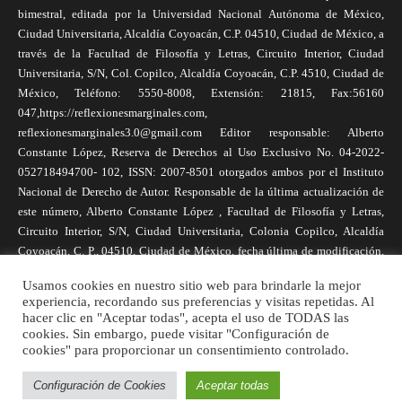
bimestral, editada por la Universidad Nacional Autónoma de México,
Ciudad Universitaria, Alcaldía Coyoacán, C.P. 04510, Ciudad de México, a
través de la Facultad de Filosofía y Letras, Circuito Interior, Ciudad
Universitaria, S/N, Col. Copilco, Alcaldía Coyoacán, C.P. 4510, Ciudad de
México, Teléfono: 5550-8008, Extensión: 21815, Fax:56160
047,https://reflexionesmarginales.com,
reflexionesmarginales3.0@gmail.com Editor responsable: Alberto
Constante López, Reserva de Derechos al Uso Exclusivo No. 04-2022-
052718494700- 102, ISSN: 2007-8501 otorgados ambos por el Instituto
Nacional de Derecho de Autor. Responsable de la última actualización de
este número, Alberto Constante López , Facultad de Filosofía y Letras,
Circuito Interior, S/N, Ciudad Universitaria, Colonia Copilco, Alcaldía
Coyoacán, C. P., 04510, Ciudad de México, fecha última de modificación,
1 de abril de 2025. Las opiniones expresadas por los autores no
Usamos cookies en nuestro sitio web para brindarle la mejor
necesariamente reflejan la postura de la revista, ni de Universidad Nacional
experiencia, recordando sus preferencias y visitas repetidas. Al
Autónoma de México. Los autores son responsables de los contenidos de
hacer clic en "Aceptar todas", acepta el uso de TODAS las
sus artículos. Se autoriza la reproducción total o parcial de los textos aquí
cookies. Sin embargo, puede visitar "Configuración de
cookies" para proporcionar un consentimiento controlado.
publicados siempre y cuando se cite la fuente completa y la dirección
electrónica de la publicación.
Configuración de Cookies
Aceptar todas