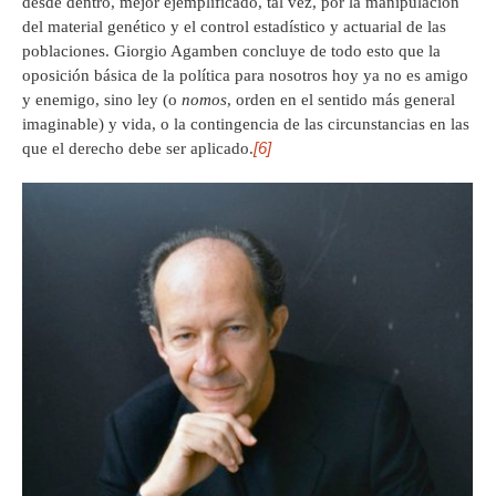
desde dentro, mejor ejemplificado, tal vez, por la manipulación
del material genético y el control estadístico y actuarial de las
poblaciones. Giorgio Agamben concluye de todo esto que la
oposición básica de la política para nosotros hoy ya no es amigo
y enemigo, sino ley (o
nomos
, orden en el sentido más general
imaginable) y vida, o la contingencia de las circunstancias en las
[6]
que el derecho debe ser aplicado.