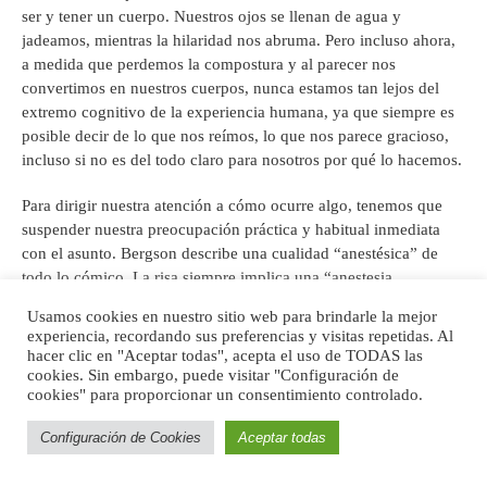
ser y tener un cuerpo. Nuestros ojos se llenan de agua y
jadeamos, mientras la hilaridad nos abruma. Pero incluso ahora,
a medida que perdemos la compostura y al parecer nos
convertimos en nuestros cuerpos, nunca estamos tan lejos del
extremo cognitivo de la experiencia humana, ya que siempre es
posible decir de lo que nos reímos, lo que nos parece gracioso,
incluso si no es del todo claro para nosotros por qué lo hacemos.
Para dirigir nuestra atención a cómo ocurre algo, tenemos que
suspender nuestra preocupación práctica y habitual inmediata
con el asunto. Bergson describe una cualidad “anestésica” de
todo lo cómico. La risa siempre implica una “anestesia
[19]
momentánea del corazón”.
Lo que esto significa es que sólo
Usamos cookies en nuestro sitio web para brindarle la mejor
podemos reírnos de algo después de haberlo eliminado del
experiencia, recordando sus preferencias y visitas repetidas. Al
sentido de propósito inmediato que generalmente lo acompaña.
hacer clic en "Aceptar todas", acepta el uso de TODAS las
Riendo, nos encontramos en una relación peculiar con las
cookies. Sin embargo, puede visitar "Configuración de
cookies" para proporcionar un consentimiento controlado.
actividades intencionales del mundo. Nuestro interés no está en
los contenidos de un evento, sino en la forma en que ocurre. Lo
Configuración de Cookies
Aceptar todas
observamos sin comprometernos. Estamos allí entre la recepción
y la transmisión de un mensaje, o la planificación y ejecución de