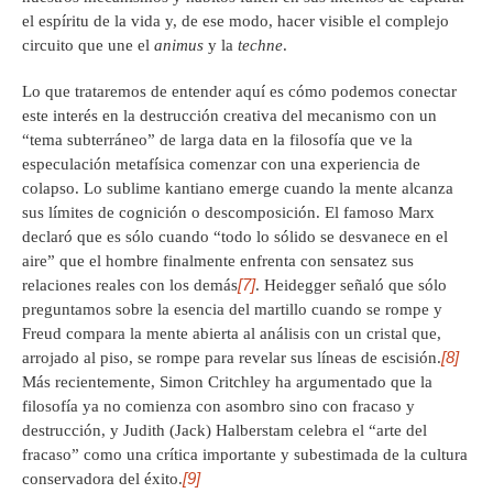
el espíritu de la vida y, de ese modo, hacer visible el complejo
circuito que une el
animus
y la
techne
.
Lo que trataremos de entender aquí es cómo podemos conectar
este interés en la destrucción creativa del mecanismo con un
“tema subterráneo” de larga data en la filosofía que ve la
especulación metafísica comenzar con una experiencia de
colapso. Lo sublime kantiano emerge cuando la mente alcanza
sus límites de cognición o descomposición. El famoso Marx
declaró que es sólo cuando “todo lo sólido se desvanece en el
aire” que el hombre finalmente enfrenta con sensatez sus
[7]
relaciones reales con los demás
. Heidegger señaló que sólo
preguntamos sobre la esencia del martillo cuando se rompe y
Freud compara la mente abierta al análisis con un cristal que,
[8]
arrojado al piso, se rompe para revelar sus líneas de escisión.
Más recientemente, Simon Critchley ha argumentado que la
filosofía ya no comienza con asombro sino con fracaso y
destrucción, y Judith (Jack) Halberstam celebra el “arte del
fracaso” como una crítica importante y subestimada de la cultura
[9]
conservadora del éxito.