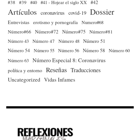
#38
#39
#40
#41 - Hojear el siglo XX
#42
Dossier
Artículos
coronavirus
covid-19
Entrevistas
erotismo y pornografía
Numero#68
Número#66
Número#72
Número#75
Número#81
Número 51
Número 43
Número 47
Número 48
Número 54
Número 56
Número 58
Número 60
Número 55
Número Especial 8: Coronavirus
Número 63
Reseñas
Traducciones
política y entorno
Uncategorized
Vidas Infames