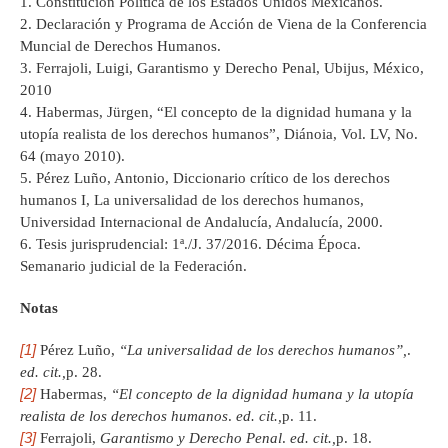
1. Constitución Política de los Estados Unidos Mexicanos.
2. Declaración y Programa de Acción de Viena de la Conferencia
Muncial de Derechos Humanos.
3. Ferrajoli, Luigi, Garantismo y Derecho Penal, Ubijus, México,
2010
4. Habermas, Jürgen, “El concepto de la dignidad humana y la
utopía realista de los derechos humanos”, Diánoia, Vol. LV, No.
64 (mayo 2010).
5. Pérez Luño, Antonio, Diccionario crítico de los derechos
humanos I, La universalidad de los derechos humanos,
Universidad Internacional de Andalucía, Andalucía, 2000.
6. Tesis jurisprudencial: 1ª./J. 37/2016. Décima Época.
Semanario judicial de la Federación.
Notas
[1]
Pérez Luño,
“La universalidad de los derechos humanos”,
.
ed. cit.,
p. 28.
[2]
Habermas,
“El concepto de la dignidad humana y la utopía
realista de los derechos humanos
.
ed. cit.,
p. 11.
[3]
Ferrajoli,
Garantismo y Derecho Penal
.
ed. cit.,
p. 18.