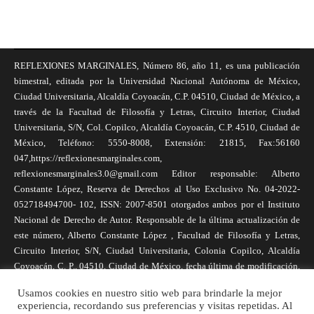
REFLEXIONES MARGINALES, Número 86, año 11, es una publicación
bimestral, editada por la Universidad Nacional Autónoma de México,
Ciudad Universitaria, Alcaldía Coyoacán, C.P. 04510, Ciudad de México, a
través de la Facultad de Filosofía y Letras, Circuito Interior, Ciudad
Universitaria, S/N, Col. Copilco, Alcaldía Coyoacán, C.P. 4510, Ciudad de
México, Teléfono: 5550-8008, Extensión: 21815, Fax:56160
047,https://reflexionesmarginales.com,
reflexionesmarginales3.0@gmail.com Editor responsable: Alberto
Constante López, Reserva de Derechos al Uso Exclusivo No. 04-2022-
052718494700- 102, ISSN: 2007-8501 otorgados ambos por el Instituto
Nacional de Derecho de Autor. Responsable de la última actualización de
este número, Alberto Constante López , Facultad de Filosofía y Letras,
Circuito Interior, S/N, Ciudad Universitaria, Colonia Copilco, Alcaldía
Coyoacán, C. P., 04510, Ciudad de México, fecha última de modificación,
1 de abril de 2025. Las opiniones expresadas por los autores no
Usamos cookies en nuestro sitio web para brindarle la mejor
necesariamente reflejan la postura de la revista, ni de Universidad Nacional
experiencia, recordando sus preferencias y visitas repetidas. Al
Autónoma de México. Los autores son responsables de los contenidos de