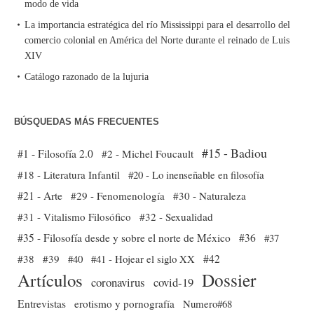
modo de vida
La importancia estratégica del río Mississippi para el desarrollo del
comercio colonial en América del Norte durante el reinado de Luis
XIV
Catálogo razonado de la lujuria
BÚSQUEDAS MÁS FRECUENTES
#15 - Badiou
#1 - Filosofía 2.0
#2 - Michel Foucault
#18 - Literatura Infantil
#20 - Lo inenseñable en filosofía
#21 - Arte
#29 - Fenomenología
#30 - Naturaleza
#31 - Vitalismo Filosófico
#32 - Sexualidad
#35 - Filosofía desde y sobre el norte de México
#36
#37
#38
#39
#40
#41 - Hojear el siglo XX
#42
Dossier
Artículos
coronavirus
covid-19
Entrevistas
erotismo y pornografía
Numero#68