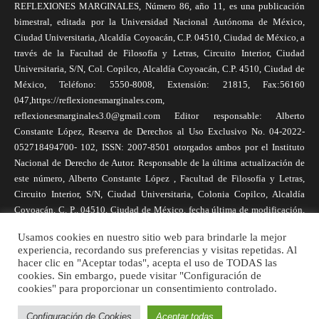
REFLEXIONES MARGINALES, Número 86, año 11, es una publicación
bimestral, editada por la Universidad Nacional Autónoma de México,
Ciudad Universitaria, Alcaldía Coyoacán, C.P. 04510, Ciudad de México, a
través de la Facultad de Filosofía y Letras, Circuito Interior, Ciudad
Universitaria, S/N, Col. Copilco, Alcaldía Coyoacán, C.P. 4510, Ciudad de
México, Teléfono: 5550-8008, Extensión: 21815, Fax:56160
047,https://reflexionesmarginales.com,
reflexionesmarginales3.0@gmail.com Editor responsable: Alberto
Constante López, Reserva de Derechos al Uso Exclusivo No. 04-2022-
052718494700- 102, ISSN: 2007-8501 otorgados ambos por el Instituto
Nacional de Derecho de Autor. Responsable de la última actualización de
este número, Alberto Constante López , Facultad de Filosofía y Letras,
Circuito Interior, S/N, Ciudad Universitaria, Colonia Copilco, Alcaldía
Coyoacán, C. P., 04510, Ciudad de México, fecha última de modificación,
1 de abril de 2025. Las opiniones expresadas por los autores no
Usamos cookies en nuestro sitio web para brindarle la mejor
necesariamente reflejan la postura de la revista, ni de Universidad Nacional
experiencia, recordando sus preferencias y visitas repetidas. Al
Autónoma de México. Los autores son responsables de los contenidos de
hacer clic en "Aceptar todas", acepta el uso de TODAS las
sus artículos. Se autoriza la reproducción total o parcial de los textos aquí
cookies. Sin embargo, puede visitar "Configuración de
publicados siempre y cuando se cite la fuente completa y la dirección
cookies" para proporcionar un consentimiento controlado.
electrónica de la publicación.
Configuración de Cookies
Aceptar todas