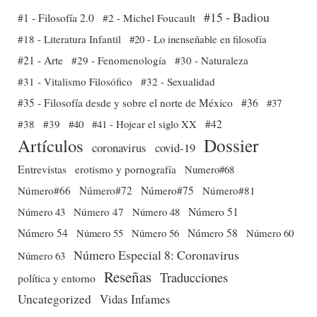
#15 - Badiou
#1 - Filosofía 2.0
#2 - Michel Foucault
#18 - Literatura Infantil
#20 - Lo inenseñable en filosofía
#21 - Arte
#29 - Fenomenología
#30 - Naturaleza
#31 - Vitalismo Filosófico
#32 - Sexualidad
#35 - Filosofía desde y sobre el norte de México
#36
#37
#38
#39
#40
#41 - Hojear el siglo XX
#42
Dossier
Artículos
coronavirus
covid-19
Entrevistas
erotismo y pornografía
Numero#68
Número#66
Número#72
Número#75
Número#81
Número 51
Número 43
Número 47
Número 48
Número 54
Número 56
Número 58
Número 60
Número 55
Número Especial 8: Coronavirus
Número 63
Reseñas
Traducciones
política y entorno
Uncategorized
Vidas Infames