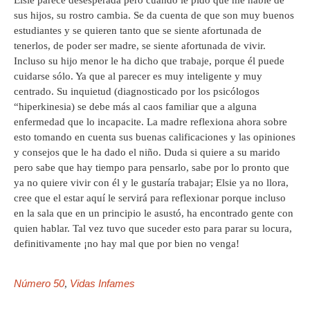
Elsie parece desesperada pero cuando le pido que me hable de
sus hijos, su rostro cambia. Se da cuenta de que son muy buenos
estudiantes y se quieren tanto que se siente afortunada de
tenerlos, de poder ser madre, se siente afortunada de vivir.
Incluso su hijo menor le ha dicho que trabaje, porque él puede
cuidarse sólo. Ya que al parecer es muy inteligente y muy
centrado. Su inquietud (diagnosticado por los psicólogos
“hiperkinesia) se debe más al caos familiar que a alguna
enfermedad que lo incapacite. La madre reflexiona ahora sobre
esto tomando en cuenta sus buenas calificaciones y las opiniones
y consejos que le ha dado el niño. Duda si quiere a su marido
pero sabe que hay tiempo para pensarlo, sabe por lo pronto que
ya no quiere vivir con él y le gustaría trabajar; Elsie ya no llora,
cree que el estar aquí le servirá para reflexionar porque incluso
en la sala que en un principio le asustó, ha encontrado gente con
quien hablar. Tal vez tuvo que suceder esto para parar su locura,
definitivamente ¡no hay mal que por bien no venga!
Número 50
Vidas Infames
,