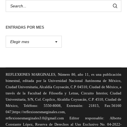
ENTRADAS POR MES
REFLEXIONES MARGINALES, Número 86, año 11, es una publicación
bimestral, editada por la Universidad Nacional Autónoma de México,
Ciudad Universitaria, Alcaldía Coyoacán, C.P. 04510, Ciudad de México, a
través de la Facultad de Filosofía y Letras, Circuito Interior, Ciudad
Universitaria, S/N, Col. Copilco, Alcaldía Coyoacán, C.P. 4510, Ciudad de
México, Teléfono: 5550-8008, Extensión: 21815, Fax:56160
047,https://reflexionesmarginales.com,
reflexionesmarginales3.0@gmail.com Editor responsable: Alberto
Constante López, Reserva de Derechos al Uso Exclusivo No. 04-2022-