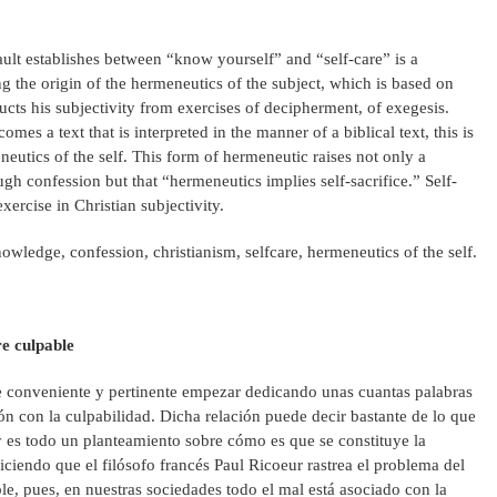
ault establishes between “know yourself” and “self-care” is a
g the origin of the hermeneutics of the subject, which is based on
ructs his subjectivity from exercises of decipherment, of exegesis.
omes a text that is interpreted in the manner of a biblical text, this is
neutics of the self. This form of hermeneutic raises not only a
gh confession but that “hermeneutics implies self-sacrifice.” Self-
exercise in Christian subjectivity.
wledge, confession, christianism, selfcare, hermeneutics of the self.
e culpable
conveniente y pertinente empezar dedicando unas cuantas palabras
ón con la culpabilidad. Dicha relación puede decir bastante de lo que
 y es todo un planteamiento sobre cómo es que se constituye la
ciendo que el filósofo francés Paul Ricoeur rastrea el problema del
le, pues, en nuestras sociedades todo el mal está asociado con la