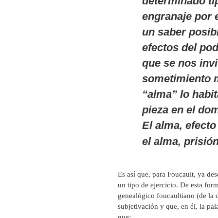
determinado tip
engranaje por e
un saber posibl
efectos del po
que se nos invit
sometimiento 
“alma” lo habit
pieza en el dom
El alma, efecto
el alma, prisió
Es así que, para Foucault, ya de
un tipo de ejercicio. De esta fo
genealógico foucaultiano (de la 
subjetivación y que, en él, la p
que: