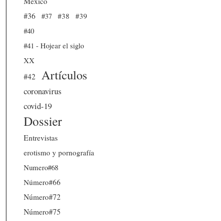
México
#36
#37
#38
#39
#40
#41 - Hojear el siglo
XX
Artículos
#42
coronavirus
covid-19
Dossier
Entrevistas
erotismo y pornografía
Numero#68
Número#66
Número#72
Número#75