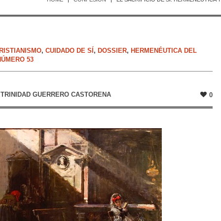
RISTIANISMO
,
CUIDADO DE SÍ
,
DOSSIER
,
HERMENÉUTICA DEL
NÚMERO 53
. TRINIDAD GUERRERO CASTORENA
0