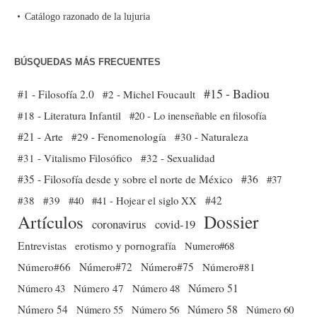
Catálogo razonado de la lujuria
BÚSQUEDAS MÁS FRECUENTES
#15 - Badiou
#1 - Filosofía 2.0
#2 - Michel Foucault
#18 - Literatura Infantil
#20 - Lo inenseñable en filosofía
#21 - Arte
#29 - Fenomenología
#30 - Naturaleza
#31 - Vitalismo Filosófico
#32 - Sexualidad
#35 - Filosofía desde y sobre el norte de México
#36
#37
#38
#39
#40
#41 - Hojear el siglo XX
#42
Dossier
Artículos
coronavirus
covid-19
Entrevistas
erotismo y pornografía
Numero#68
Número#66
Número#72
Número#75
Número#81
Número 51
Número 43
Número 47
Número 48
Número 54
Número 56
Número 58
Número 60
Número 55