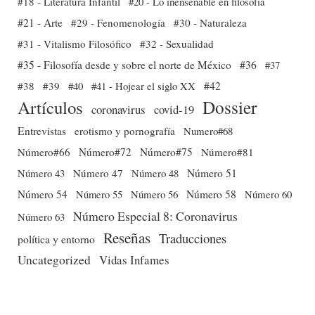
#18 - Literatura Infantil
#20 - Lo inenseñable en filosofía
#21 - Arte
#29 - Fenomenología
#30 - Naturaleza
#31 - Vitalismo Filosófico
#32 - Sexualidad
#35 - Filosofía desde y sobre el norte de México
#36
#37
#38
#39
#40
#41 - Hojear el siglo XX
#42
Dossier
Artículos
coronavirus
covid-19
Entrevistas
erotismo y pornografía
Numero#68
Número#66
Número#72
Número#75
Número#81
Número 51
Número 43
Número 47
Número 48
Número 54
Número 56
Número 58
Número 60
Número 55
Número Especial 8: Coronavirus
Número 63
Reseñas
Traducciones
política y entorno
Uncategorized
Vidas Infames