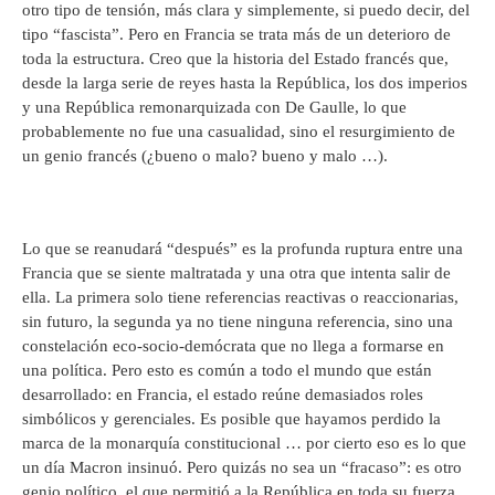
otro tipo de tensión, más clara y simplemente, si puedo decir, del
tipo “fascista”. Pero en Francia se trata más de un deterioro de
toda la estructura. Creo que la historia del Estado francés que,
desde la larga serie de reyes hasta la República, los dos imperios
y una República remonarquizada con De Gaulle, lo que
probablemente no fue una casualidad, sino el resurgimiento de
un genio francés (¿bueno o malo? bueno y malo …).
Lo que se reanudará “después” es la profunda ruptura entre una
Francia que se siente maltratada y una otra que intenta salir de
ella. La primera solo tiene referencias reactivas o reaccionarias,
sin futuro, la segunda ya no tiene ninguna referencia, sino una
constelación eco-socio-demócrata que no llega a formarse en
una política. Pero esto es común a todo el mundo que están
desarrollado: en Francia, el estado reúne demasiados roles
simbólicos y gerenciales. Es posible que hayamos perdido la
marca de la monarquía constitucional … por cierto eso es lo que
un día Macron insinuó. Pero quizás no sea un “fracaso”: es otro
genio político, el que permitió a la República en toda su fuerza