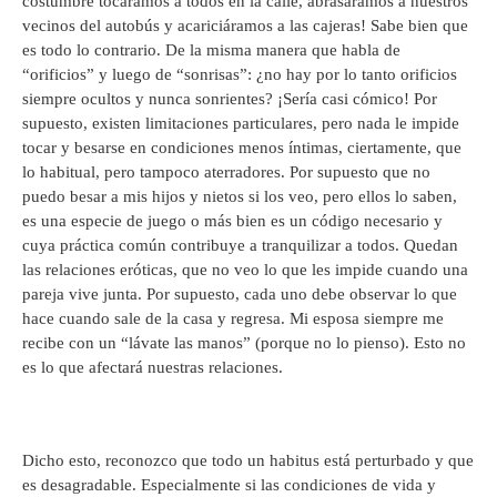
costumbre tocáramos a todos en la calle, abrasáramos a nuestros
vecinos del autobús y acariciáramos a las cajeras! Sabe bien que
es todo lo contrario. De la misma manera que habla de
“orificios” y luego de “sonrisas”: ¿no hay por lo tanto orificios
siempre ocultos y nunca sonrientes? ¡Sería casi cómico! Por
supuesto, existen limitaciones particulares, pero nada le impide
tocar y besarse en condiciones menos íntimas, ciertamente, que
lo habitual, pero tampoco aterradores. Por supuesto que no
puedo besar a mis hijos y nietos si los veo, pero ellos lo saben,
es una especie de juego o más bien es un código necesario y
cuya práctica común contribuye a tranquilizar a todos. Quedan
las relaciones eróticas, que no veo lo que les impide cuando una
pareja vive junta. Por supuesto, cada uno debe observar lo que
hace cuando sale de la casa y regresa. Mi esposa siempre me
recibe con un “lávate las manos” (porque no lo pienso). Esto no
es lo que afectará nuestras relaciones.
Dicho esto, reconozco que todo un habitus está perturbado y que
es desagradable. Especialmente si las condiciones de vida y