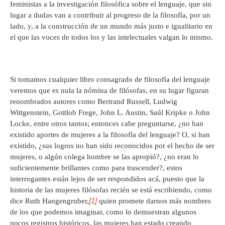
feministas a la investigación filosófica sobre el lenguaje, que sin
lugar a dudas van a contribuir al progreso de la filosofía, por un
lado, y, a la construcción de un mundo más justo e igualitario en
el que las voces de todos los y las intelectuales valgan lo mismo.
Si tomamos cualquier libro consagrado de filosofía del lenguaje
veremos que es nula la nómina de filósofas, en su lugar figuran
renombrados autores como Bertrand Russell, Ludwig
Wittgenstein, Gottlob Frege, John L. Austin, Saúl Kripke o John
Locke, entre otros tantos; entonces cabe preguntarse, ¿no han
existido aportes de mujeres a la filosofía del lenguaje? O, si han
existido, ¿sus logros no han sido reconocidos por el hecho de ser
mujeres, o algún colega hombre se las apropió?, ¿no eran lo
suficientemente brillantes como para trascender?, estos
interrogantes están lejos de ser respondidos acá, puesto que la
historia de las mujeres filósofas recién se está escribiendo, como
[1]
dice Ruth Hangengruber,
quien promete darnos más nombres
de los que podemos imaginar, como lo demuestran algunos
pocos registros históricos, las mujeres han estado creando