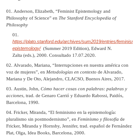
Anderson, Elizabeth, “Feminist Epistemology and
Philosophy of Science” en
The Stanford Encyclopedia of
Philosophy
https://plato.stanford.edu/archives/sum2019/entries/feminism-
epistemology/
(Summer 2019 Edition), Edward N.
Zalta (eds.), 2000. Consultado 17.07.2020.
Alvarado, Mariana, “Interrupciones en nuestra américa con
voz de mujeres”, en
Metodologías en contexto
de Alvarado,
Mariana y De Oto, Alejandro, CLACSO, Buenos Aires, 2017.
Austin, John,
Cómo hacer cosas con palabras: palabras y
acciones
, trad. de Genaro Carrió y Eduardo Rabossi, Paidós,
Barcelona, 1990.
Fricker, Miranda, “El feminismo en la epistemología:
pluralismo sin postmodernismo”, en
Feminismo y filosofía
de
Fricker, Miranda y Hornsby, Jennifer, trad. español de Fernández
Plat, Olga, Idea Books, Barcelona, 2000.