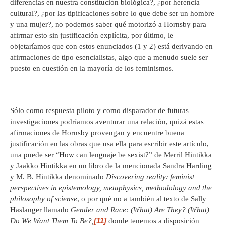
diferencias en nuestra constitución biológica?, ¿por herencia
cultural?, ¿por las tipificaciones sobre lo que debe ser un hombre
y una mujer?, no podemos saber qué motorizó a Hornsby para
afirmar esto sin justificación explícita, por último, le
objetaríamos que con estos enunciados (1 y 2) está derivando en
afirmaciones de tipo esencialistas, algo que a menudo suele ser
puesto en cuestión en la mayoría de los feminismos.
Sólo como respuesta piloto y como disparador de futuras
investigaciones podríamos aventurar una relación, quizá estas
afirmaciones de Hornsby provengan y encuentre buena
justificación en las obras que usa ella para escribir este artículo,
una puede ser “How can lenguaje be sexist?” de Merril Hintikka
y Jaakko Hintikka en un libro de la mencionada Sandra Harding
y M. B. Hintikka denominado
Discovering reality: feminist
perspectives in epistemology, metaphysics, methodology and the
philosophy of sciense
, o por qué no a también al texto de Sally
Haslanger llamado
Gender and Race: (What) Are They? (What)
[11]
Do We Want Them To Be?,
donde tenemos a disposición