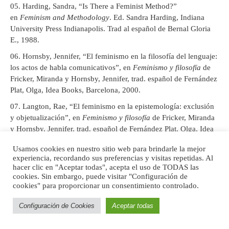
Harding, Sandra, “Is There a Feminist Method?”
en
Feminism and Methodology
. Ed. Sandra Harding, Indiana
University Press Indianapolis. Trad al español de Bernal Gloria
E., 1988.
Hornsby, Jennifer, “El feminismo en la filosofía del lenguaje:
los actos de habla comunicativos”, en
Feminismo y filosofía
de
Fricker, Miranda y Hornsby, Jennifer, trad. español de Fernández
Plat, Olga, Idea Books, Barcelona, 2000.
Langton, Rae, “El feminismo en la epistemología: exclusión
y objetualización”, en
Feminismo y filosofía
de Fricker, Miranda
y Hornsby, Jennifer, trad. español de Fernández Plat, Olga, Idea
Books, Barcelona, 2000.
Usamos cookies en nuestro sitio web para brindarle la mejor
Ménage, Gilles (2009)
Historia de las mujeres filósofas
,
experiencia, recordando sus preferencias y visitas repetidas. Al
hacer clic en "Aceptar todas", acepta el uso de TODAS las
Herder, Barcelona, 2009.
cookies. Sin embargo, puede visitar "Configuración de
cookies" para proporcionar un consentimiento controlado.
Configuración de Cookies
Aceptar todas
Notas
[1]
Reconocida intelectual y filósofa alemana, es directora del