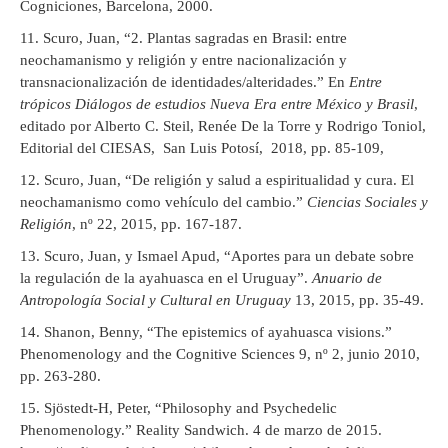
Cogniciones, Barcelona, 2000.
Scuro, Juan, “2. Plantas sagradas en Brasil: entre
neochamanismo y religión y entre nacionalización y
transnacionalización de identidades/alteridades.” En
Entre
trópicos Diálogos de estudios Nueva Era entre México y Brasil
,
editado por Alberto C. Steil, Renée De la Torre y Rodrigo Toniol,
Editorial del CIESAS, San Luis Potosí, 2018, pp. 85-109,
Scuro, Juan, “De religión y salud a espiritualidad y cura. El
neochamanismo como vehículo del cambio.”
Ciencias Sociales y
Religión
, nº 22, 2015, pp. 167-187.
Scuro, Juan, y Ismael Apud, “Aportes para un debate sobre
la regulación de la ayahuasca en el Uruguay”.
Anuario de
Antropología Social y Cultural en Uruguay
13, 2015, pp. 35-49.
Shanon, Benny, “The epistemics of ayahuasca visions.”
Phenomenology and the Cognitive Sciences 9, nº 2, junio 2010,
pp. 263-280.
Sjöstedt-H, Peter, “Philosophy and Psychedelic
Phenomenology.” Reality Sandwich. 4 de marzo de 2015.