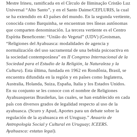
Mestre Irineu, ramificada en el Círculo de Iliminação Cristão Luz
Universal “Alto Santo”, y en el Santo Daime/CEFLURIS, la cual
se ha extendido en 43 países del mundo. En la segunda vertiente,
conocida como Barquinha, se encuentran tres líneas autónomas
que comparten denominación. La tercera vertiente es el Centro
Espírita Beneficente: “União do Vegetal” (UDV) (Groisman,
“Religiones del Ayahuasca: modalidades de agencia y
normalización del uso sacramental de una bebida psicoactiva en
la sociedad contemporánea” en
II Congreso Internacional de la
Sociedad para el Estudio de la Religión, la Naturaleza y la
Cultura
). Esta última, fundada en 1962 en Rondônia, Brasil, se
encuentra difundida en la región y en países como Inglaterra,
Australia, Holanda, Suiza, España, Italia y los Estados Unidos.
En su conjunto se les conoce con el nombre de Religiones
Ayahuasqueras Brasileñas, las cuales, se han establecido en cada
país con diversos grados de legalidad respecto al uso de la
ayahuasca. (Scuro y Apud, Aportes para un debate sobre la
regulación de la ayahuasca en el Uruguay.”
Anuario de
Antropología Social y Cultural en Uruguay
;
ICEERS.
Ayahuasca: estatus legal).