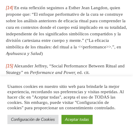
[14]
En esta reflexión seguimos a Esther Jean Langdon, quien
propone que: “El enfoque performativo de la cura se construye
sobre los análisis anteriores de eficacia ritual para comprender la
cura en contextos donde el cuerpo está implicado en su totalidad,
independiente de los significados simbólicos compartidos y la
división cartesiana entre cuerpo y mente.” (“La eficacia
simbólica de los rituales: del ritual a la <<performance>>.”, en
Ayahuasca y Salud
)
[15]
Alexander Jeffrey, “Social Performance Between Ritual and
Strategy” en
Performance and Power,
ed. cit.
[16]
Shanon, Benny, “The Epistemic of Ayahuasca Visions”,
Usamos cookies en nuestro sitio web para brindarle la mejor
Phenomenology and the Cognitive Sciences
, ed. cit.
experiencia, recordando sus preferencias y visitas repetidas. Al
hacer clic en "Aceptar todas", acepta el uso de TODAS las
cookies. Sin embargo, puede visitar "Configuración de
[17]
Con esto, Shanon (op. cit., pp. 269-270) hace referencia a la
cookies" para proporcionar un consentimiento controlado.
emergencia de una actitud filosófica espontánea en quienes
participan del consumo del brebaje, la cual emerge con
Configuración de Cookies
Aceptar todas
independencia del conocimiento o interés filosófico previo. Estas
se vinculan a una experiencia mística, que induce a reflexionar