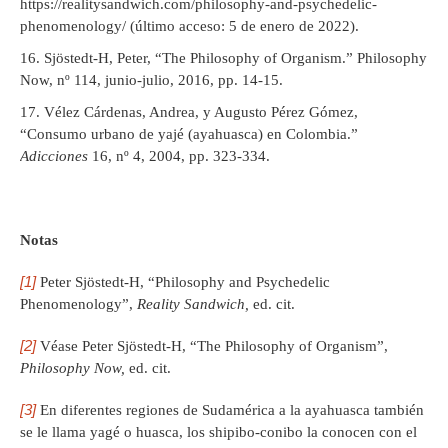
https://realitysandwich.com/philosophy-and-psychedelic-
phenomenology/ (último acceso: 5 de enero de 2022).
Sjöstedt-H, Peter, “The Philosophy of Organism.” Philosophy
Now, nº 114, junio-julio, 2016, pp. 14-15.
Vélez Cárdenas, Andrea, y Augusto Pérez Gómez,
“Consumo urbano de yajé (ayahuasca) en Colombia.”
Adicciones
16, nº 4, 2004, pp. 323-334.
Notas
[1]
Peter Sjöstedt-H, “Philosophy and Psychedelic
Phenomenology”,
Reality Sandwich,
ed. cit.
[2]
Véase Peter Sjöstedt-H, “The Philosophy of Organism”,
Philosophy Now,
ed. cit.
[3]
En diferentes regiones de Sudamérica a la ayahuasca también
se le llama yagé o huasca, los shipibo-conibo la conocen con el