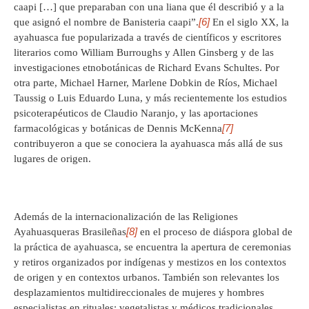
caapi […] que preparaban con una liana que él describió y a la
[6]
que asignó el nombre de Banisteria caapi”.
En el siglo XX, la
ayahuasca fue popularizada a través de científicos y escritores
literarios como William Burroughs y Allen Ginsberg y de las
investigaciones etnobotánicas de Richard Evans Schultes. Por
otra parte, Michael Harner, Marlene Dobkin de Ríos, Michael
Taussig o Luis Eduardo Luna, y más recientemente los estudios
psicoterapéuticos de Claudio Naranjo, y las aportaciones
[7]
farmacológicas y botánicas de Dennis McKenna
contribuyeron a que se conociera la ayahuasca más allá de sus
lugares de origen.
Además de la internacionalización de las Religiones
[8]
Ayahuasqueras Brasileñas
en el proceso de diáspora global de
la práctica de ayahuasca, se encuentra la apertura de ceremonias
y retiros organizados por indígenas y mestizos en los contextos
de origen y en contextos urbanos. También son relevantes los
desplazamientos multidireccionales de mujeres y hombres
especialistas en rituales: vegetalistas y médicos tradicionales