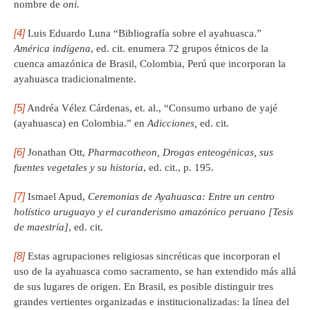
nombre de
oni.
[4]
Luis Eduardo Luna “Bibliografía sobre el ayahuasca.”
América indígena
, ed. cit. enumera 72 grupos étnicos de la
cuenca amazónica de Brasil, Colombia, Perú que incorporan la
ayahuasca tradicionalmente.
[5]
Andréa Vélez Cárdenas, et. al., “Consumo urbano de yajé
(ayahuasca) en Colombia.” en
Adicciones,
ed. cit.
[6]
Jonathan Ott,
Pharmacotheon, Drogas enteogénicas, sus
fuentes vegetales y su historia
, ed. cit., p. 195.
[7]
Ismael Apud,
Ceremonias de Ayahuasca: Entre un centro
holístico uruguayo y el curanderismo amazónico peruano [Tesis
de maestría]
, ed. cit.
[8]
Estas agrupaciones religiosas sincréticas que incorporan el
uso de la ayahuasca como sacramento, se han extendido más allá
de sus lugares de origen. En Brasil, es posible distinguir tres
grandes vertientes organizadas e institucionalizadas: la línea del