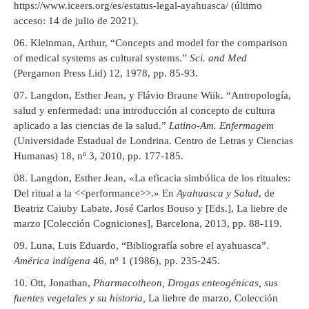
https://www.iceers.org/es/estatus-legal-ayahuasca/ (último
acceso: 14 de julio de 2021).
Kleinman, Arthur, “Concepts and model for the comparison
of medical systems as cultural systems.”
Sci. and Med
(Pergamon Press Lid) 12, 1978, pp. 85-93.
Langdon, Esther Jean, y Flávio Braune Wiik. “Antropología,
salud y enfermedad: una introducción al concepto de cultura
aplicado a las ciencias de la salud.”
Latino-Am. Enfermagem
(Universidade Estadual de Londrina. Centro de Letras y Ciencias
Humanas) 18, nº 3, 2010, pp. 177-185.
Langdon, Esther Jean, «La eficacia simbólica de los rituales:
Del ritual a la <<performance>>.» En
Ayahuasca y Salud
, de
Beatriz Caiuby Labate, José Carlos Bouso y [Eds.], La liebre de
marzo [Colección Cogniciones], Barcelona, 2013, pp. 88-119.
Luna, Luis Eduardo, “Bibliografía sobre el ayahuasca”.
América indígena
46, nº 1 (1986), pp. 235-245.
Ott, Jonathan,
Pharmacotheon, Drogas enteogénicas, sus
fuentes vegetales y su historia,
La liebre de marzo, Colección