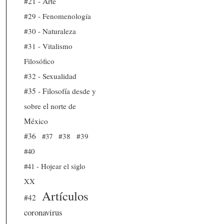
#21 - Arte
#29 - Fenomenología
#30 - Naturaleza
#31 - Vitalismo
Filosófico
#32 - Sexualidad
#35 - Filosofía desde y
sobre el norte de
México
#36
#37
#38
#39
#40
#41 - Hojear el siglo
XX
Artículos
#42
coronavirus