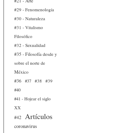
#21 - Arte
#29 - Fenomenología
#30 - Naturaleza
#31 - Vitalismo
Filosófico
#32 - Sexualidad
#35 - Filosofía desde y
sobre el norte de
México
#36
#37
#38
#39
#40
#41 - Hojear el siglo
XX
Artículos
#42
coronavirus