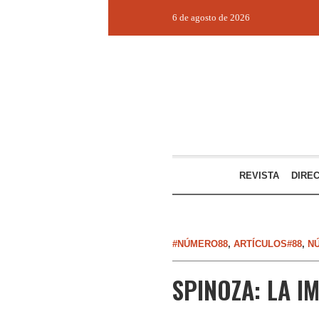
6 de agosto de 2026
REVISTA
DIRE
#NÚMERO88
,
ARTÍCULOS#88
,
N
SPINOZA: LA I