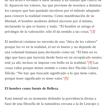
de sus actos e invitado a darle sentido a un mundo que carece de
él. Aparecen los valores, luz que proviene de nosotros a iluminar
los cuerpos que han quedado incoloros por el método adoptado
para conocer la realidad externa. Como manifestación de su
libertad, el hombre moderno deberá moverse por sí mismo,
declarando lo que es bueno y malo. “El hombre se arroga el
[3]
privilegio de la valoración: sólo él da sentido a las cosas.”
El medieval cristiano no necesita de una “ética de los valores”
porque los ve en la realidad, el ser es bueno y no depende de
una voluntad humana para declararlo como tal. “El bien no es
algo que haya que inyectar desde fuera en un receptáculo neutro;
[4]
está ya ahí, incluso se impone con brillo en la realidad.”
Las
cosas valen porque tienen sentido o como dice Nicolás Gómez
Dávila: “No hay que buscarle significado a lo que tiene valor,
[5]
porque tener significado es tener valor.”
El hombre como fuente de Belleza.
Kant intentó en su momento defender la providencia divina a
base de una filosofía de la naturaleza cercana a la de Leucipo y