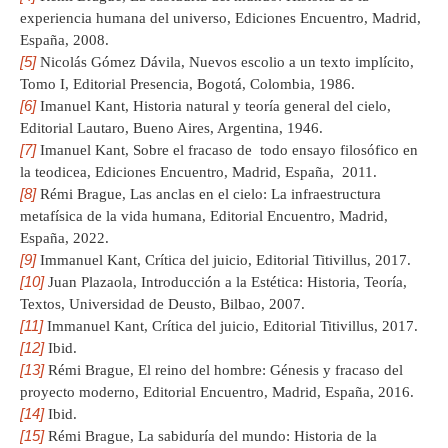
experiencia humana del universo, Ediciones Encuentro, Madrid,
España, 2008.
[5]
Nicolás Gómez Dávila, Nuevos escolio a un texto implícito,
Tomo I, Editorial Presencia, Bogotá, Colombia, 1986.
[6]
Imanuel Kant, Historia natural y teoría general del cielo,
Editorial Lautaro, Bueno Aires, Argentina, 1946.
[7]
Imanuel Kant, Sobre el fracaso de todo ensayo filosófico en
la teodicea, Ediciones Encuentro, Madrid, España, 2011.
[8]
Rémi Brague, Las anclas en el cielo: La infraestructura
metafísica de la vida humana, Editorial Encuentro, Madrid,
España, 2022.
[9]
Immanuel Kant, Crítica del juicio, Editorial Titivillus, 2017.
[10]
Juan Plazaola, Introducción a la Estética: Historia, Teoría,
Textos, Universidad de Deusto, Bilbao, 2007.
[11]
Immanuel Kant, Crítica del juicio, Editorial Titivillus, 2017.
[12]
Ibid.
[13]
Rémi Brague, El reino del hombre: Génesis y fracaso del
proyecto moderno, Editorial Encuentro, Madrid, España, 2016.
[14]
Ibid.
[15]
Rémi Brague, La sabiduría del mundo: Historia de la