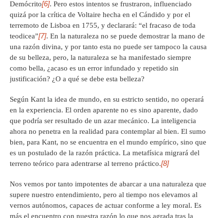
[6]
Demócrito
. Pero estos intentos se frustraron, influenciado
quizá por la crítica de Voltaire hecha en el Cándido y por el
terremoto de Lisboa en 1755, y declarará: “el fracaso de toda
[7]
teodicea”
. En la naturaleza no se puede demostrar la mano de
una razón divina, y por tanto esta no puede ser tampoco la causa
de su belleza, pero, la naturaleza se ha manifestado siempre
como bella, ¿acaso es un error infundado y repetido sin
justificación? ¿O a qué se debe esta belleza?
Según Kant la idea de mundo, en su estricto sentido, no operará
en la experiencia. El orden aparente no es sino aparente, dado
que podría ser resultado de un azar mecánico. La inteligencia
ahora no penetra en la realidad para contemplar al bien. El sumo
bien, para Kant, no se encuentra en el mundo empírico, sino que
es un postulado de la razón práctica. La metafísica migrará del
[8]
terreno teórico para adentrarse al terreno práctico.
Nos vemos por tanto impotentes de abarcar a una naturaleza que
supere nuestro entendimiento, pero al tiempo nos elevamos al
vernos autónomos, capaces de actuar conforme a ley moral. Es
más el encuentro con nuestra razón lo que nos agrada tras la