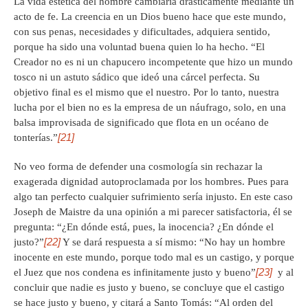
La vida estética del hombre cambiaría drásticamente mediante un
acto de fe. La creencia en un Dios bueno hace que este mundo,
con sus penas, necesidades y dificultades, adquiera sentido,
porque ha sido una voluntad buena quien lo ha hecho. “El
Creador no es ni un chapucero incompetente que hizo un mundo
tosco ni un astuto sádico que ideó una cárcel perfecta. Su
objetivo final es el mismo que el nuestro. Por lo tanto, nuestra
lucha por el bien no es la empresa de un náufrago, solo, en una
balsa improvisada de significado que flota en un océano de
[21]
tonterías.”
No veo forma de defender una cosmología sin rechazar la
exagerada dignidad autoproclamada por los hombres. Pues para
algo tan perfecto cualquier sufrimiento sería injusto. En este caso
Joseph de Maistre da una opinión a mi parecer satisfactoria, él se
pregunta: “¿En dónde está, pues, la inocencia? ¿En dónde el
[22]
justo?”
Y se dará respuesta a sí mismo: “No hay un hombre
inocente en este mundo, porque todo mal es un castigo, y porque
[23]
el Juez que nos condena es infinitamente justo y bueno”
y al
concluir que nadie es justo y bueno, se concluye que el castigo
se hace justo y bueno, y citará a Santo Tomás: “Al orden del