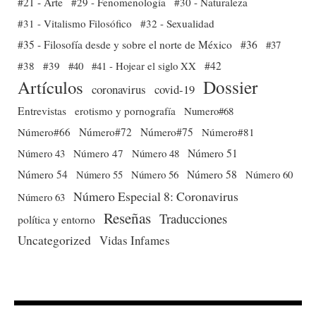
#21 - Arte
#29 - Fenomenología
#30 - Naturaleza
#31 - Vitalismo Filosófico
#32 - Sexualidad
#35 - Filosofía desde y sobre el norte de México
#36
#37
#38
#39
#40
#41 - Hojear el siglo XX
#42
Dossier
Artículos
coronavirus
covid-19
Entrevistas
erotismo y pornografía
Numero#68
Número#66
Número#72
Número#75
Número#81
Número 51
Número 43
Número 47
Número 48
Número 54
Número 56
Número 58
Número 60
Número 55
Número Especial 8: Coronavirus
Número 63
Reseñas
Traducciones
política y entorno
Uncategorized
Vidas Infames