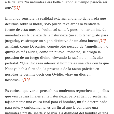
a la del arte “la naturaleza era bella cuando al tiempo parecía ser
[11]
arte.”
El mundo sensible, la realidad externa, ahora no tiene nada que
decirnos sobre la moral, solo puede revelarnos la verdadera
fuente de esta: nuestra “voluntad santa”, pues “tomar un interés
inmediato en la belleza de la naturaleza (no sólo tener gusto para
[12]
juzgarla), es siempre un signo distintivo de un alma buena”
,
así Kant, como Descartes, comete otro pecado de “angelismo”, o
quizás es más audaz, como un nuevo Prometeo, se arroga la
posesión de un fuego divino, elevando la razón a un más alto
pedestal. “Que Dios sea interior al hombre es una idea con la que
Kant ya había flirteado; la presencia de la razón práctica en
nosotros le permite decir con Ovidio: «hay un dios en
[13]
nosotros».”
Es curioso que varios pensadores modernos reprochen a aquellos
que ven causas finales en la naturaleza, pero al tiempo sostienen
tajantemente una causa final para el hombre, un fin determinado
para este, y curiosamente, es un fin al que le conviene una
naturaleza presta, inerte y pasiva. La dignidad del hombre estaba