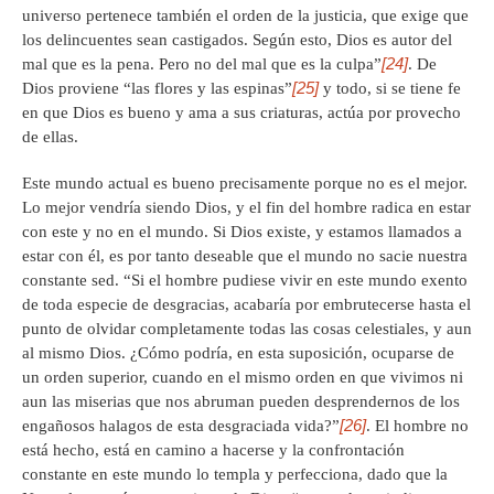
universo pertenece también el orden de la justicia, que exige que
los delincuentes sean castigados. Según esto, Dios es autor del
[24]
mal que es la pena. Pero no del mal que es la culpa”
. De
[25]
Dios proviene “las flores y las espinas”
y todo, si se tiene fe
en que Dios es bueno y ama a sus criaturas, actúa por provecho
de ellas.
Este mundo actual es bueno precisamente porque no es el mejor.
Lo mejor vendría siendo Dios, y el fin del hombre radica en estar
con este y no en el mundo. Si Dios existe, y estamos llamados a
estar con él, es por tanto deseable que el mundo no sacie nuestra
constante sed. “Si el hombre pudiese vivir en este mundo exento
de toda especie de desgracias, acabaría por embrutecerse hasta el
punto de olvidar completamente todas las cosas celestiales, y aun
al mismo Dios. ¿Cómo podría, en esta suposición, ocuparse de
un orden superior, cuando en el mismo orden en que vivimos ni
aun las miserias que nos abruman pueden desprendernos de los
[26]
engañosos halagos de esta desgraciada vida?”
. El hombre no
está hecho, está en camino a hacerse y la confrontación
constante en este mundo lo templa y perfecciona, dado que la