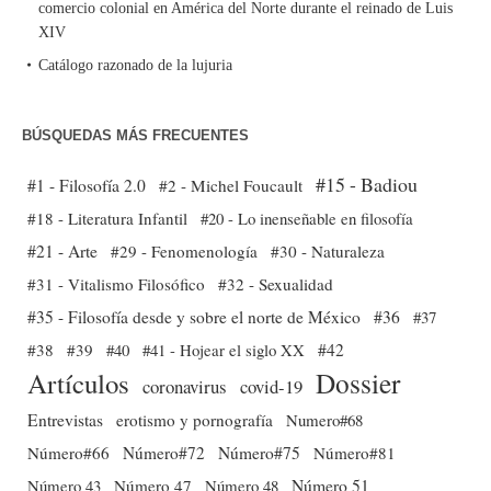
comercio colonial en América del Norte durante el reinado de Luis
XIV
Catálogo razonado de la lujuria
BÚSQUEDAS MÁS FRECUENTES
#15 - Badiou
#1 - Filosofía 2.0
#2 - Michel Foucault
#18 - Literatura Infantil
#20 - Lo inenseñable en filosofía
#21 - Arte
#29 - Fenomenología
#30 - Naturaleza
#31 - Vitalismo Filosófico
#32 - Sexualidad
#35 - Filosofía desde y sobre el norte de México
#36
#37
#38
#39
#40
#41 - Hojear el siglo XX
#42
Dossier
Artículos
coronavirus
covid-19
Entrevistas
erotismo y pornografía
Numero#68
Número#66
Número#72
Número#75
Número#81
Número 51
Número 43
Número 47
Número 48