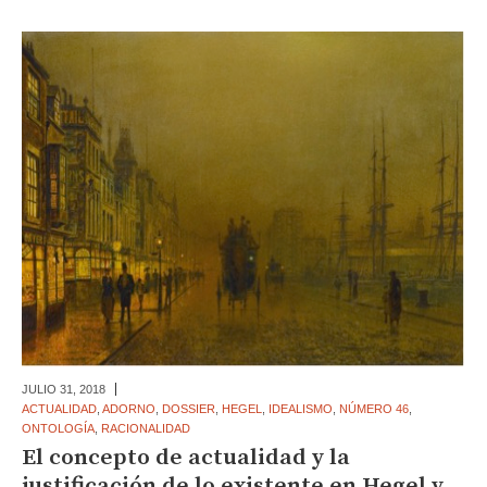
JULIO 31,
2018
ACTUALIDAD
,
ADORNO
,
DOSSIER
,
HEGEL
,
IDEALISMO
,
NÚMERO 46
,
ONTOLOGÍA
,
RACIONALIDAD
El concepto de actualidad y la
justificación de lo existente en Hegel y