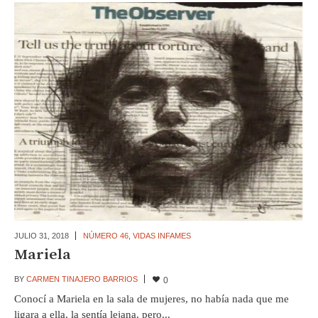
JULIO 31,
2018
NÚMERO 46
,
VIDAS INFAMES
Mariela
BY
CARMEN TINAJERO BARRIOS
0
Conocí a Mariela en la sala de mujeres, no había nada que me
ligara a ella, la sentía lejana, pero...