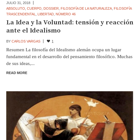
JULIO 31,
2018
ABSOLUTO
,
CUERPO
,
DOSSIER
,
FILOSOFÍA DE LA NATURALEZA
,
FILOSOFÍA
TRASCENDENTAL
,
LIBERTAD
,
NÚMERO 46
La Idea y la Voluntad: tensión y reacción
ante el Idealismo
BY
CARLOS VARGAS
1
Resumen La filosofía del Idealismo alemán ocupa un lugar
fundamental en el desarrollo del pensamiento filosófico. Muchas
de sus ideas,...
READ MORE