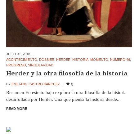
JULIO 31,
2018
ACONTECIMIENTO
,
DOSSIER
,
HERDER
,
HISTORIA
,
MOMENTO
,
NÚMERO 46
,
PROGRESO
,
SINGULARIDAD
Herder y la otra filosofía de la historia
BY
EMILIANO CASTRO SÁNCHEZ
0
Resumen En este trabajo exploro la otra filosofía de la historia
desarrollada por Herder. Una que piensa la historia desde...
READ MORE