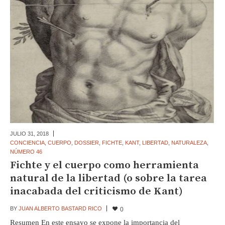
JULIO 31,
2018
CONCIENCIA
,
CUERPO
,
DOSSIER
,
FICHTE
,
KANT
,
LIBERTAD
,
NATURALEZA
,
NÚMERO 46
Fichte y el cuerpo como herramienta
natural de la libertad (o sobre la tarea
inacabada del criticismo de Kant)
BY
JUAN ALBERTO BASTARD RICO
0
Resumen En este ensayo se expone la importancia del