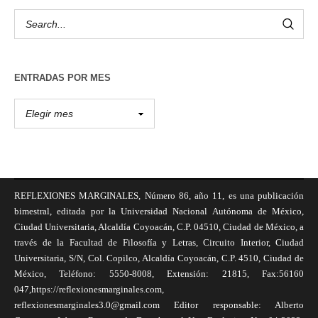
ENTRADAS POR MES
REFLEXIONES MARGINALES, Número 86, año 11, es una publicación
bimestral, editada por la Universidad Nacional Autónoma de México,
Ciudad Universitaria, Alcaldía Coyoacán, C.P. 04510, Ciudad de México, a
través de la Facultad de Filosofía y Letras, Circuito Interior, Ciudad
Universitaria, S/N, Col. Copilco, Alcaldía Coyoacán, C.P. 4510, Ciudad de
México, Teléfono: 5550-8008, Extensión: 21815, Fax:56160
047,https://reflexionesmarginales.com,
reflexionesmarginales3.0@gmail.com Editor responsable: Alberto