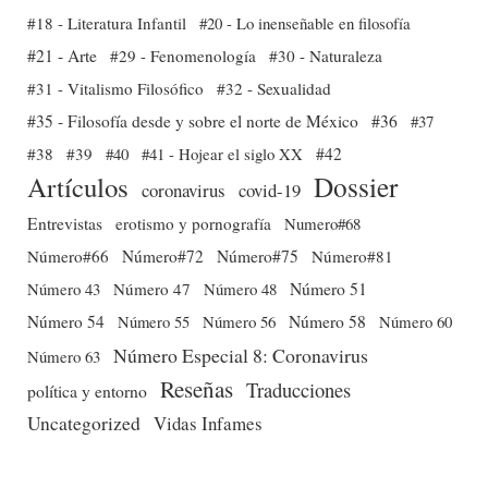
#18 - Literatura Infantil
#20 - Lo inenseñable en filosofía
#21 - Arte
#29 - Fenomenología
#30 - Naturaleza
#31 - Vitalismo Filosófico
#32 - Sexualidad
#35 - Filosofía desde y sobre el norte de México
#36
#37
#38
#39
#40
#41 - Hojear el siglo XX
#42
Dossier
Artículos
coronavirus
covid-19
Entrevistas
erotismo y pornografía
Numero#68
Número#66
Número#72
Número#75
Número#81
Número 51
Número 43
Número 47
Número 48
Número 54
Número 56
Número 58
Número 60
Número 55
Número Especial 8: Coronavirus
Número 63
Reseñas
Traducciones
política y entorno
Uncategorized
Vidas Infames