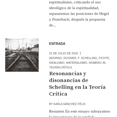
espiritualismo, criticando el uso
ideológico de la espiritualidad,
repasaremos las posiciones de Hegel
y Feuerbach, después la propuesta
de...
ENTRADA
31 DE JULIO DE 2018
ADORNO
,
DOSSIER
,
F. SCHELLING
,
FICHTE
,
IDEALISMO
,
MATERIALISMO
,
NÚMERO 46
,
TEORÍA CRÍTICA
Resonancias y
disonancias de
Schelling en la Teoría
Crítica
BY
KARLA SÁNCHEZ FÉLIX
Resumen En este ensayo subrayamos
la importancia de la unidad