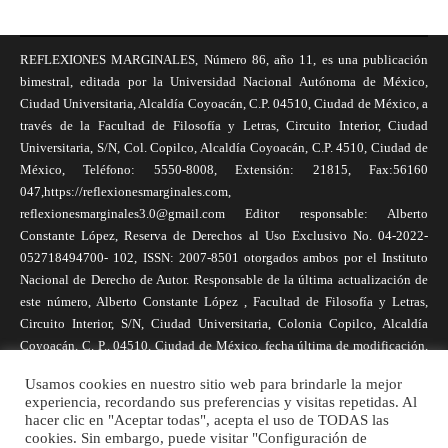
REFLEXIONES MARGINALES, Número 86, año 11, es una publicación
bimestral, editada por la Universidad Nacional Autónoma de México,
Ciudad Universitaria, Alcaldía Coyoacán, C.P. 04510, Ciudad de México, a
través de la Facultad de Filosofía y Letras, Circuito Interior, Ciudad
Universitaria, S/N, Col. Copilco, Alcaldía Coyoacán, C.P. 4510, Ciudad de
México, Teléfono: 5550-8008, Extensión: 21815, Fax:56160
047,https://reflexionesmarginales.com,
reflexionesmarginales3.0@gmail.com Editor responsable: Alberto
Constante López, Reserva de Derechos al Uso Exclusivo No. 04-2022-
052718494700- 102, ISSN: 2007-8501 otorgados ambos por el Instituto
Nacional de Derecho de Autor. Responsable de la última actualización de
este número, Alberto Constante López , Facultad de Filosofía y Letras,
Circuito Interior, S/N, Ciudad Universitaria, Colonia Copilco, Alcaldía
Coyoacán, C. P., 04510, Ciudad de México, fecha última de modificación,
1 de abril de 2025. Las opiniones expresadas por los autores no
Usamos cookies en nuestro sitio web para brindarle la mejor
necesariamente reflejan la postura de la revista, ni de Universidad Nacional
experiencia, recordando sus preferencias y visitas repetidas. Al
Autónoma de México. Los autores son responsables de los contenidos de
hacer clic en "Aceptar todas", acepta el uso de TODAS las
sus artículos. Se autoriza la reproducción total o parcial de los textos aquí
cookies. Sin embargo, puede visitar "Configuración de