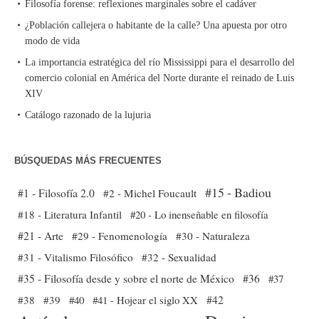
Filosofía forense: reflexiones marginales sobre el cadáver
¿Población callejera o habitante de la calle? Una apuesta por otro
modo de vida
La importancia estratégica del río Mississippi para el desarrollo del
comercio colonial en América del Norte durante el reinado de Luis
XIV
Catálogo razonado de la lujuria
BÚSQUEDAS MÁS FRECUENTES
#15 - Badiou
#1 - Filosofía 2.0
#2 - Michel Foucault
#18 - Literatura Infantil
#20 - Lo inenseñable en filosofía
#21 - Arte
#29 - Fenomenología
#30 - Naturaleza
#31 - Vitalismo Filosófico
#32 - Sexualidad
#35 - Filosofía desde y sobre el norte de México
#36
#37
#38
#39
#40
#41 - Hojear el siglo XX
#42