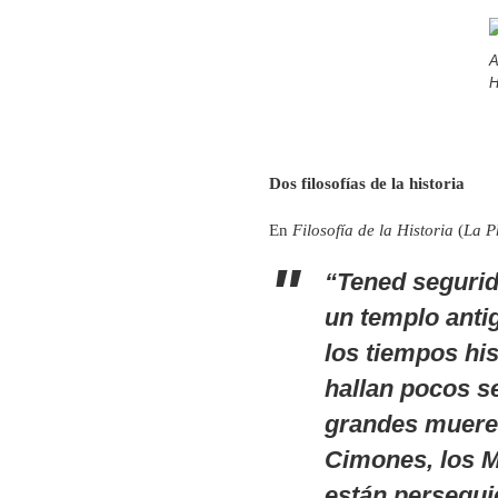
A
H
Dos filosofías de la historia
En
Filosofía de la Historia
(
La Ph
“Tened segurida
un templo anti
los tiempos hi
hallan pocos s
grandes mueren
Cimones, los Mi
están persegui