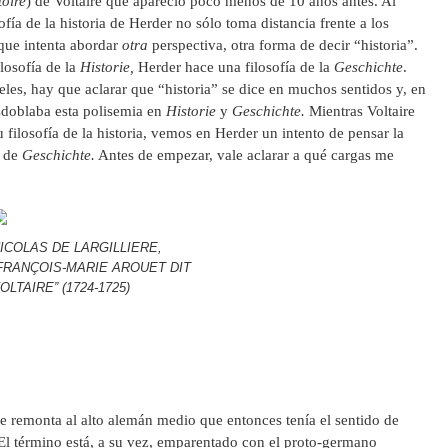
toire
) de Voltaire que apareció poco menos de 10 años antes. Al
ofía de la historia de Herder no sólo toma distancia frente a los
 que intenta abordar
otra
perspectiva, otra forma de decir “historia”.
losofía de la
Historie,
Herder hace una filosofía de la
Geschichte
.
teles, hay que aclarar que “historia” se dice en muchos sentidos y, en
sdoblaba esta polisemia en
Historie
y
Geschichte.
Mientras Voltaire
u filosofía de la historia, vemos en Herder un intento de pensar la
a de
Geschichte.
Antes de empezar, vale aclarar a qué cargas me
ICOLAS DE LARGILLIERE,
FRANÇOIS-MARIE AROUET DIT
OLTAIRE” (1724-1725)
se remonta al alto alemán medio que entonces tenía el sentido de
. El término está, a su vez, emparentado con el proto-germano