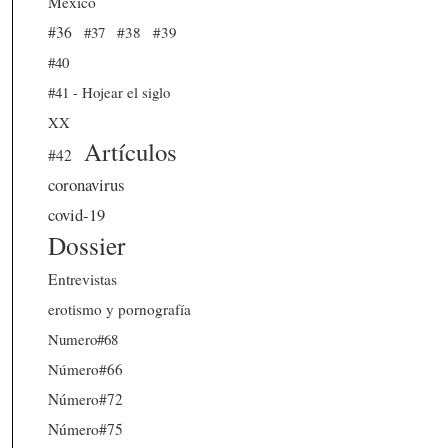
México
#36
#37
#38
#39
#40
#41 - Hojear el siglo
XX
Artículos
#42
coronavirus
covid-19
Dossier
Entrevistas
erotismo y pornografía
Numero#68
Número#66
Número#72
Número#75