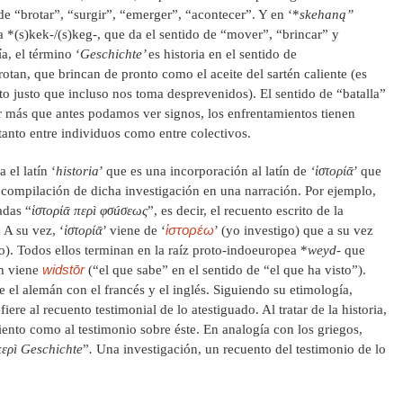
 de “brotar”, “surgir”, “emerger”, “acontecer”. Y en ‘*
skehaną”
a *(s)kek-/(s)keg-, que da el sentido de “mover”, “brincar” y
a, el término ‘
Geschichte’
es historia en el sentido de
otan, que brincan de pronto como el aceite del sartén caliente (es
 justo que incluso nos toma desprevenidos). El sentido de “batalla”
or más que antes podamos ver signos, los enfrentamientos tienen
tanto entre individuos como entre colectivos.
 el latín ‘
historia
’ que es una incorporación al latín de
‘ἱστορίᾱ
’ que
a compilación de dicha investigación en una narración. Por ejemplo,
adas “
ἱστορίᾱ περì φσúσεως
”, es decir, el recuento escrito de la
ἱστορέω
. A su vez, ‘
ἱστορίᾱ
’ viene de ‘
’ ‎(yo investigo) que a su vez
to). Todos ellos terminan en la raíz proto-indoeuropea *
weyd-
que
widstōr
én viene
(“el que sabe” en el sentido de “el que ha visto”).
e el alemán con el francés y el inglés. Siguiendo su etimología,
efiere al recuento testimonial de lo atestiguado. Al tratar de la historia,
miento como al testimonio sobre éste. En analogía con los griegos,
περì Geschichte
”
.
Una investigación, un recuento del testimonio de lo