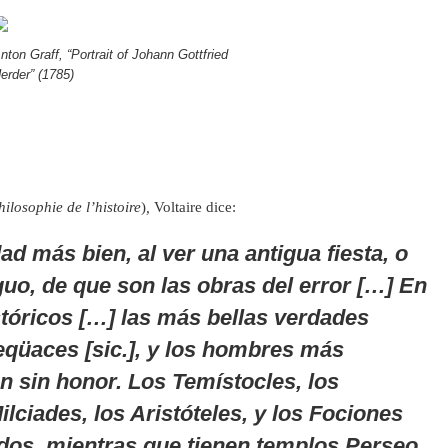
nton Graff, “Portrait of Johann Gottfried
erder” (1785)
ilosophie de l’histoire
)
,
Voltaire dice:
d más bien, al ver una antigua fiesta, o
guo, de que son las obras del error […] En
stóricos […] las más bellas verdades
eqüaces [sic.], y los hombres más
 sin honor. Los Temístocles, los
lciades, los Aristóteles, y los Fociones
dos, mientras que tienen templos Perseo,