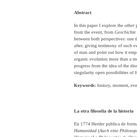
Abstract
In this paper I explore the
other
p
from the event, from
Geschichte
between both perspectives: one t
after, giving testimony of such 
of man and point out how it emph
organic evolution more than a me
progress from the idea of the di
singularity open possibilities of f
Keywords:
history, moment, even
La otra filosofía de la historia
En 1774 Herder publica de for
Humanidad
(
Auch eine Philosop