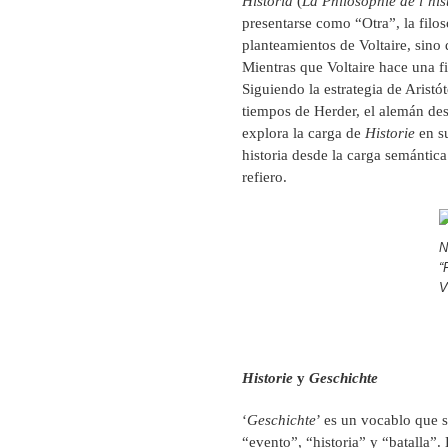
Historia
(
La Philosophie de l’his
presentarse como “Otra”, la filos
planteamientos de Voltaire, sino
Mientras que Voltaire hace una fi
Siguiendo la estrategia de Aristó
tiempos de Herder, el alemán de
explora la carga de
Historie
en s
historia desde la carga semántic
refiero.
N
“
V
Historie
y
Geschichte
‘
Geschichte
’ es un vocablo que 
“evento”, “historia” y “batalla”