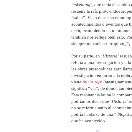
‘*
skehaną
’, que tenía el sentido
resuena la raíz proto-indoeurope
“saltar”. Visto desde su etimologí
acontecimientos o eventos que br
decir, irrumpiendo en un momento
también nos refleja bien esto. P
[1]
siempre un carácter irruptivo,
Por su parte, en ‘
Historie’
resuena
refería a una investigación y a l
las obras presocráticas eran llam
investigación en torno a la
φúσις
ἵστωρ
viene de ‘
’ ‎(atestiguamien
significa “ver”, de donde tambi
Esta resonancia latina la compart
podríamos decir que ‘
Historie
’ r
no se referiría tanto al aconteci
podría hablarse de una “
ἱστορίᾱ 
que ha acontecido.