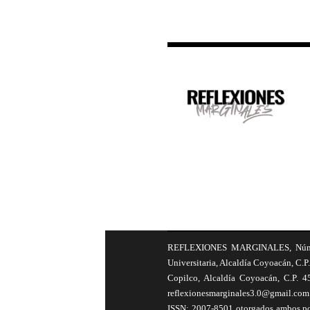
REFLEXIONES MARGINALES, Número 8
Universitaria, Alcaldía Coyoacán, C.P.
Copilco, Alcaldía Coyoacán, C.P. 4
reflexionesmarginales3.0@gmail.com 
ISSN: 2007-8501 otorgados ambos por 