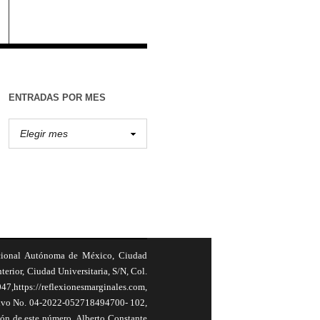
ENTRADAS POR MES
cional Autónoma de México, Ciudad
terior, Ciudad Universitaria, S/N, Col.
,https://reflexionesmarginales.com,
usivo No. 04-2022-052718494700- 102,
ión de este número, Alberto Constante