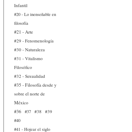
Infantil
#20 - Lo inenseñable en
filosofía
#21 - Arte
#29 - Fenomenología
#30 - Naturaleza
#31 - Vitalismo
Filosófico
#32 - Sexualidad
#35 - Filosofía desde y
sobre el norte de
México
#36
#37
#38
#39
#40
#41 - Hojear el siglo