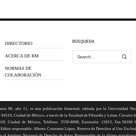
BÚSQUEDA
DIRECTORIO
ACERCA DE RM
NORMAS DE
COLABORACIÓN
6, año 11, es una publicación bimestral, editada por la Universidad Na
 04510, Ciudad de México, a través de la Facultad de Filosofía y Letras, Circuito In
510, Ciudad de México, Teléfono: 5550-8008, Extensión: 21815, Fax:56160 047
Editor responsable: Alberto Constante López, Reserva de Derechos al Uso Excl
el Instituto Nacional de Derecho de Autor. Responsable de la última actualizac