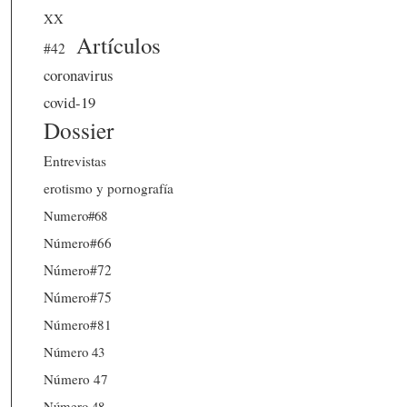
XX
Artículos
#42
coronavirus
covid-19
Dossier
Entrevistas
erotismo y pornografía
Numero#68
Número#66
Número#72
Número#75
Número#81
Número 43
Número 47
Número 48