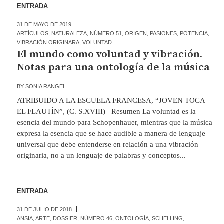
ENTRADA
31 DE MAYO DE 2019
ARTÍCULOS
,
NATURALEZA
,
NÚMERO 51
,
ORIGEN
,
PASIONES
,
POTENCIA
,
VIBRACIÓN ORIGINARA
,
VOLUNTAD
El mundo como voluntad y vibración.
Notas para una ontología de la música
BY
SONIA RANGEL
ATRIBUIDO A LA ESCUELA FRANCESA, “JOVEN TOCA
EL FLAUTÍN”, (C. S.XVIII) Resumen La voluntad es la
esencia del mundo para Schopenhauer, mientras que la música
expresa la esencia que se hace audible a manera de lenguaje
universal que debe entenderse en relación a una vibración
originaria, no a un lenguaje de palabras y conceptos...
ENTRADA
31 DE JULIO DE 2018
ANSIA
,
ARTE
,
DOSSIER
,
NÚMERO 46
,
ONTOLOGÍA
,
SCHELLING
,